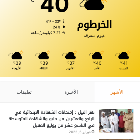
40
الخرطوم
41º - 33º
24%
7.27 كيلومتر/ساعة
غيوم متفرقة
39
39
37
40
41
℃
℃
℃
℃
℃
السبت
الأحد
الأثنين
الثلاثاء
الأربعاء
الأشهر
الأخيرة
تعليقات
نهر النيل : إمتحانات الشهادة الابتدائية في
الرابع والعشرين من مايو والشهادة المتوسطة
في التاسع عشر من يوليو المقبل
فبراير 6, 2025