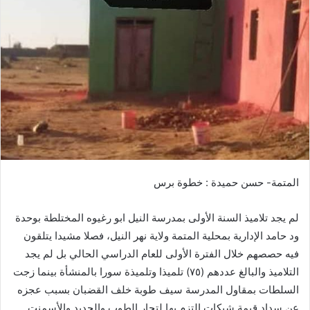
ا
إ
ل
ك
ت
ر
و
ن
ي
ا
المتمة- حسن حميدة : خطوة برس
لم يجد تلاميذ السنة الأولى بمدرسة النيل ابو رغيوه المختلطة بوحدة
ود حامد الإدارية بمحلية المتمة ولاية نهر النيل، فصلا مشيدا يتلقون
فيه حصصهم خلال الفترة الأولى للعام الدراسي الحالي بل لم يجد
التلاميذ والبالغ عددهم (٧٥) تلميذا وتلميذة سورا بالمنشأة بينما زجت
السلطات بمقاول المدرسة سيف طوبة خلف القضبان بسبب عجزه
عن سداد قيمة شيكات التزم بها لتجار الطوب والحديد والأسمنت