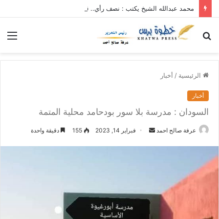
محمد عبدالله الشيخ يكتب : نصف رأي.. قرارت الاصلاح بالحج والعمرة أن تأتي متأخر خير من أن لاتأتي
بحث
الق
عن
الرئيسية
/
أخبار
أخبار
السودان : مدرسة بلا سور بودحامد محلية المتمة
عرفة صالح احمد
أ
فبراير 14, 2023
155
دقيقة واحدة
ر
س
ل
ب
ر
ي
د