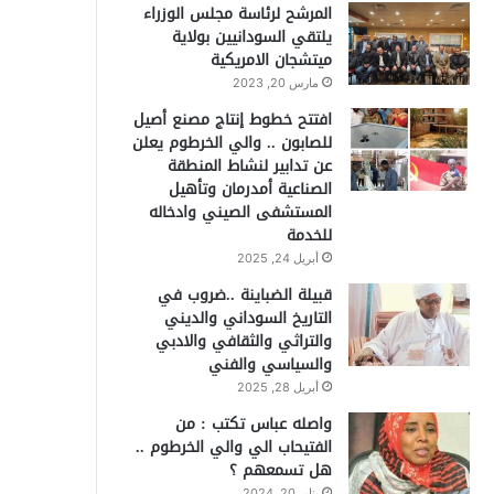
المرشح لرئاسة مجلس الوزراء
يلتقي السودانيين بولاية
ميتشجان الامريكية
مارس 20, 2023
افتتح خطوط إنتاج مصنع أصيل
للصابون .. والي الخرطوم يعلن
عن تدابير لنشاط المنطقة
الصناعية أمدرمان وتأهيل
المستشفى الصيني وادخاله
للخدمة
أبريل 24, 2025
قبيلة الضباينة ..ضروب في
التاريخ السوداني والديني
والتراثي والثقافي والادبي
والسياسي والفني
أبريل 28, 2025
واصله عباس تكتب : من
الفتيحاب الي والي الخرطوم ..
هل تسمعهم ؟
يناير 20, 2024