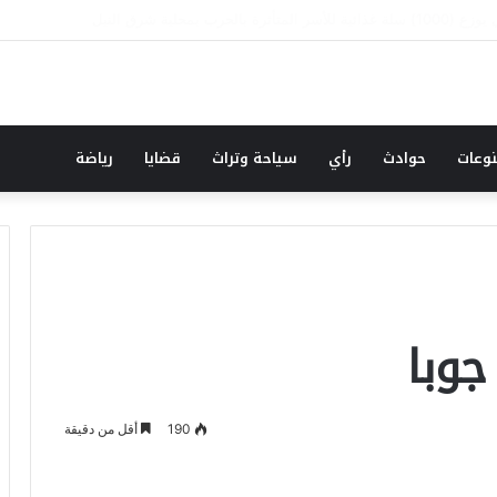
قطة وسطر جديد … حكومة الآمل بلا رأس ولا قعر (٢)
وعات
حوادث
رأي
سياحة وتراث
قضايا
رياضة
جوبا
190
أقل من دقيقة