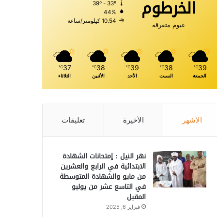
الخرطوم
39º - 33º
44%
10.54 كيلومتر/ساعة
غيوم متفرقة
37
38
39
38
39
℃
℃
℃
℃
℃
الجمعة
السبت
الأحد
الأثنين
الثلاثاء
الأشهر
الأخيرة
تعليقات
نهر النيل : إمتحانات الشهادة
الابتدائية في الرابع والعشرين
من مايو والشهادة المتوسطة
في التاسع عشر من يوليو
المقبل
فبراير 6, 2025