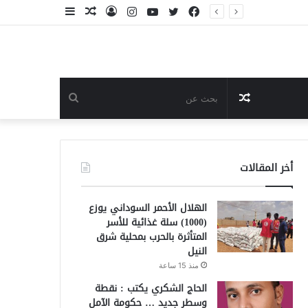
فيسبوك
تويتر
يوتيوب
انستقرام
تسجيل
مقال
إضافة
الدخول
عشوائي
عمود
جانبي
مقال
بحث
عشوائي
عن
أخر المقالات
الهلال الأحمر السوداني يوزع
(1000) سلة غذائية للأسر
المتأثرة بالحرب بمحلية شرق
النيل
منذ 15 ساعة
الحاج الشكري يكتب : نقطة
وسطر جديد … حكومة الآمل