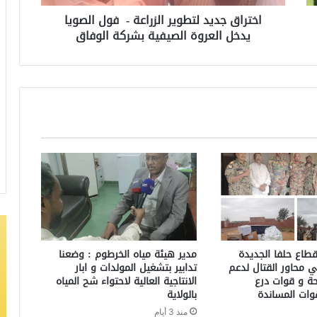
اختراق جديد لتطوير الزراعة - فول الصويا
يدخل العروة الصيفية بشركة الوفاق
طاع حلفا الجديدة
مدير هيئة مياه الخرطوم : وضعنا
ي محاور القتال لدعم
تدابير بتشغيل المولدات و ابار
حة و قوات درع
الانتاجية العالية لاحتواء شح المياه
وات المساندة
بالولاية
منذ 3 أيام