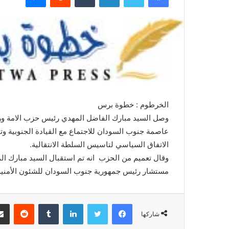
ل
ب
ر
ي
د
ا
إ
ل
الخرطوم : خطوة برس
ك
ت
وصل السيد مبارك الفاضل المهدي رئيس حزب الامة ور
ر
عاصمة جنوب السودان للاجتماع مع القيادة الجنوبية و
و
الاتفاق السياسي لتاسيس السلطة الانتقالية.
ن
وقال تعميم من الحزب انه تم استقبال السيد مبارك ال
ي
مستشار رئيس جمهورية جنوب السودان للشئون الأمنية 
ا
فيسبوك
تويتر
لينكدإن
‏Tumblr
‏Reddit
شاركها