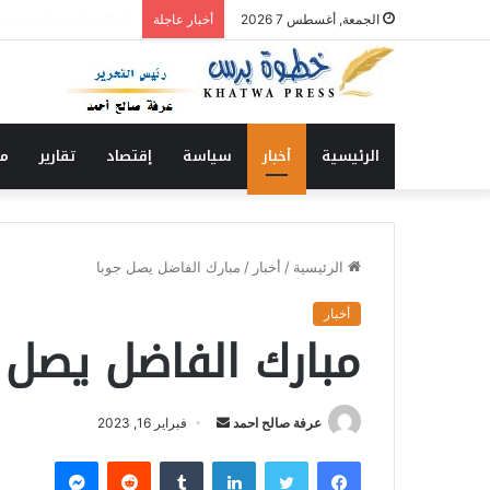
الحاج الشكري يكتب : ن
الجمعة, أغسطس 7 2026
أخبار عاجلة
الرئيسية
أخبار
سياسة
إقتصاد
تقارير
من
الرئيسية
/
أخبار
/
مبارك الفاضل يصل جوبا
أخبار
مبارك الفاضل يصل 
عرفة صالح احمد
أ
فبراير 16, 2023
ر
فيسبوك
تويتر
لينكدإن
‏Tumblr
‏Reddit
ماسنجر
س