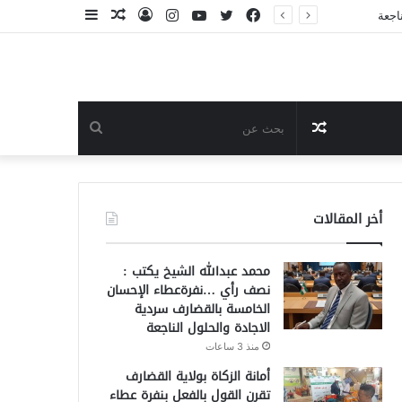
فيسبوك
تويتر
يوتيوب
انستقرام
تسجيل
مقال
إضافة
الدخول
عشوائي
عمود
جانبي
مقال
بحث
عشوائي
عن
أخر المقالات
محمد عبدالله الشيخ يكتب :
نصف رأي …نفرةعطاء الإحسان
الخامسة بالقضارف سردية
الاجادة والحلول الناجعة
منذ 3 ساعات
أمانة الزكاة بولاية القضارف
تقرن القول بالفعل بنفرة عطاء