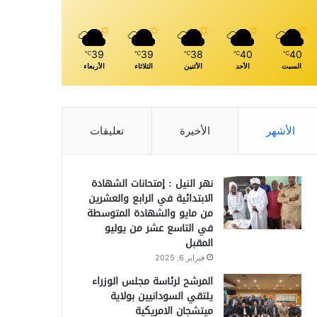
39
39
38
40
40
℃
℃
℃
℃
℃
السبت
الأحد
الأثنين
الثلاثاء
الأربعاء
الأشهر
الأخيرة
تعليقات
نهر النيل : إمتحانات الشهادة
الابتدائية في الرابع والعشرين
من مايو والشهادة المتوسطة
في التاسع عشر من يوليو
المقبل
فبراير 6, 2025
المرشح لرئاسة مجلس الوزراء
يلتقي السودانيين بولاية
ميتشجان الامريكية