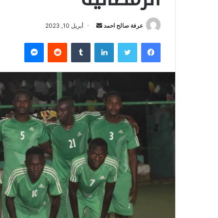
عرفة صالح احمد
أ
أبريل 10, 2023
ر
فيسبوك
تويتر
لينكدإن
‏Tumblr
‏Reddit
ماسنجر
س
ل
ب
ر
ي
د
ا
إ
ل
ك
ت
ر
و
ن
ي