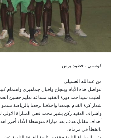
ا
كوستي : خطوة برس
من عبدالله العسيلي
تتواصل هذه الأيام وبنجاح واقبال جماهيري واهتمام كب
الطيب سيداحمد دورة الفقيد مساعد تعليم حسين الحمري
شعار كرة القدم تجمعنا واخلاقنا ترفعنا بالرياضة تسمو 
واشراف العقيد ركن بشير محمد ففي المباراة الاولي لكر
أهداف مقابل هدف بعد مباراة متوسطة الأداء أحرز اهدا
بالخطأ في مرماه .
وفي المباراة الثانية حققت رئاسة الفرقة الثامنة عشر