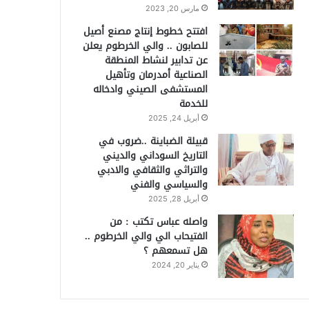
مارس 20, 2023
افتتح خطوط إنتاج مصنع أصيل
للصابون .. والي الخرطوم يعلن
عن تدابير لنشاط المنطقة
الصناعية أمدرمان وتأهيل
المستشفى الصيني وادخاله
للخدمة
أبريل 24, 2025
قبيلة الضباينة ..ضروب في
التاريخ السوداني والديني
والتراثي والثقافي والادبي
والسياسي والفني
أبريل 28, 2025
واصله عباس تكتب : من
الفتيحاب الي والي الخرطوم ..
هل تسمعهم ؟
يناير 20, 2024