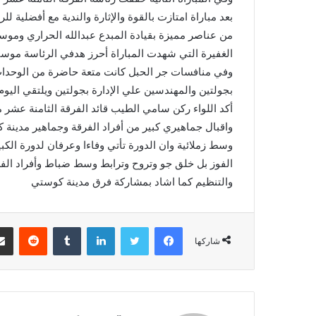
بعد مباراة امتازت بالقوة والإثارة والندية مع أفضلية ل
من عناصر مميزة بقيادة المبدع عبدالله الحراري ومو
الغفيرة التي شهدت المباراة أحرز هدفي الرئاسة موسى
وفي منافسات جر الحبل كانت متعة حاضرة من الوحدات
أكد اللواء ركن سامي الطيب قائد الفرقة الثامنة عشر م
واقبال جماهيري كبير من أفراد الفرقة وجماهير مدينة ك
وسط زملائية وان الدورة تأتي وفاءا وعرفان لدورة الكب
الفوز بل خلق جو وتروح وترابط وسط ضباط وأفراد الفر
والتنظيم كما اشاد بمشاركة فرق مدينة كوستي
فيسبوك
تويتر
لينكدإن
‏Tumblr
‏Reddit
شاركها