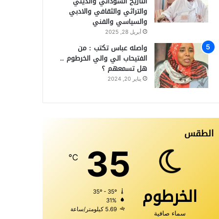
التاريخ السوداني والديني
والتراثي والثقافي والادبي
والسياسي والفني
أبريل 28, 2025
واصله عباس تكتب : من
الفتيحاب الي والي الخرطوم ..
هل تسمعهم ؟
يناير 20, 2024
الطقس
35
℃
الخرطوم
35º - 35º
31%
5.69 كيلومتر/ساعة
سماء صافية