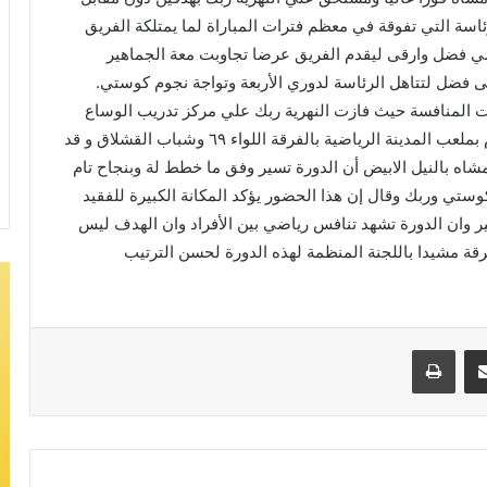
لرئاسة التي تفوقة في معظم فترات المباراة لما يمتلكة الفريق
سي فضل وارقى ليقدم الفريق عرضا تجاوبت معة الجماهير
 فضل لتتاهل الرئاسة لدوري الأربعة وتواجة نجوم كوستي.
 المنافسة حيث فازت النهرية ربك علي مركز تدريب الوساع
بجولتين والمهندسين علي الإدارة بجولتين ويلتقي اليوم بملعب المدينة الرياضية بالفرقة اللواء ٦٩ وشباب القشلاق و قد
شاه بالنيل الابيض أن الدورة تسير وفق ما خطط لة وبنجاح تام
وستي وربك وقال إن هذا الحضور يؤكد المكانة الكبيرة للفقيد
ير وان الدورة تشهد تنافس رياضي بين الأفراد وان الهدف ليس
قة مشيدا باللجنة المنظمة لهذه الدورة لحسن الترتيب
مشاركة عبر البريد
طباعة