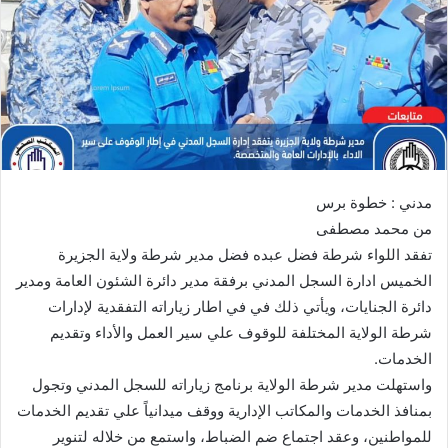
ي
د
ا
إ
ل
ك
ت
ر
مدني : خطوة برس
و
من محمد مصطفى
ن
تفقد اللواء شرطة فضل عبده فضل مدير شرطة ولاية الجزيرة
ي
ا
الخميس ادارة السجل المدني برفقة مدير دائرة الشئون العامة ومدير
دائرة الجنايات، ويأتي ذلك في في اطار زياراته التفقدية لإدارات
شرطة الولاية المختلفة للوقوف علي سير العمل والأداء وتقديم
الخدمات.
واستهلت مدير شرطة الولاية برنامج زياراته للسجل المدني وتجول
بمنافذ الخدمات والمكاتب الإدارية ووقف ميدانياً علي تقديم الخدمات
للمواطنين، وعقد اجتماع ضم الضباط، واستمع من خلاله لتنوير