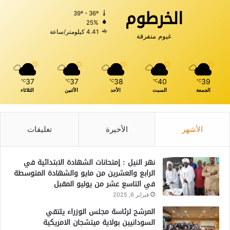
الخرطوم
39º - 36º
25%
4.41 كيلومتر/ساعة
غيوم متفرقة
37
37
38
40
39
℃
℃
℃
℃
℃
الجمعة
السبت
الأحد
الأثنين
الثلاثاء
الأشهر
الأخيرة
تعليقات
نهر النيل : إمتحانات الشهادة الابتدائية في
الرابع والعشرين من مايو والشهادة المتوسطة
في التاسع عشر من يوليو المقبل
فبراير 6, 2025
المرشح لرئاسة مجلس الوزراء يلتقي
السودانيين بولاية ميتشجان الامريكية