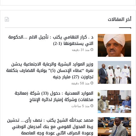
أخر المقالات
د . كرار التهامي يكتب : تأجيل الالم …الحكومة
التي يستحقونها (1-2)
منذ 31 دقيقة
وزير الموارد البشرية والرعاية الاجتماعية يدشن
نفرة “عطاء الإحسان (5)” بولاية القضارف بتكلفة
تجاوزت (27) مليار جنيه
منذ 58 دقيقة
الموارد المعدنية : دخول (33) شركة (معالجة
مخلفات) وشركة إمتياز لدائرة الإنتاج
منذ 5 ساعات
محمد عبدالله الشيخ يكتب : نصف رأى… تدشين
ربط المحول القومي مع بنك أمدرمان الوطني
وعودة الصراف الآلي عودة وجه العاصمة