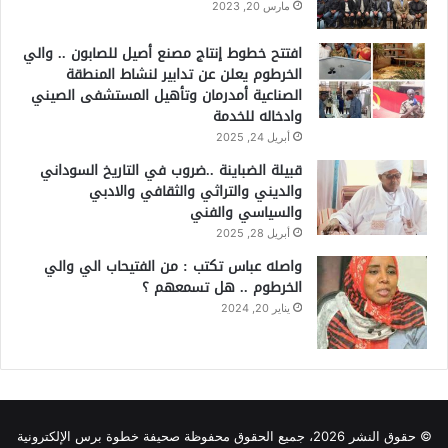
مارس 20, 2023
افتتح خطوط إنتاج مصنع أصيل للصابون .. والي
الخرطوم يعلن عن تدابير لنشاط المنطقة
الصناعية أمدرمان وتأهيل المستشفى الصيني
وادخاله للخدمة
أبريل 24, 2025
قبيلة الضباينة ..ضروب في التاريخ السوداني
والديني والتراثي والثقافي والادبي
والسياسي والفني
أبريل 28, 2025
واصله عباس تكتب : من الفتيحاب الي والي
الخرطوم .. هل تسمعهم ؟
يناير 20, 2024
© حقوق النشر 2026، جميع الحقوق محفوظة صحيفة خطوة برس الإلكترونية