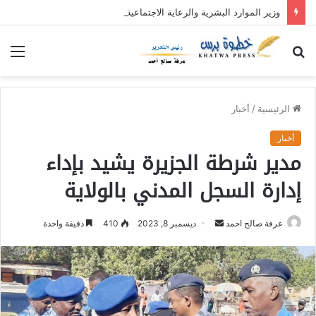
وزير الموارد البشرية والرعاية الاجتماعية يدشن نفرة “عطاء الإحسان (5)” بولاية القضارف بتكلفة تجاوزت (27) مليار جنيه
بحث
الق
عن
الرئيسية
/
أخبار
أخبار
مدير شرطة الجزيرة يشيد بإداء
إدارة السجل المدني بالولاية
عرفة صالح احمد
أ
ديسمبر 8, 2023
410
دقيقة واحدة
ر
س
ل
ب
ر