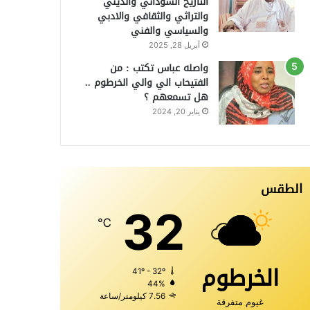
التاريخ السوداني والديني
والتراثي والثقافي والادبي
والسياسي والفني
أبريل 28, 2025
واصله عباس تكتب : من
الفتيحاب الي والي الخرطوم ..
هل تسمعهم ؟
يناير 20, 2024
الطقس
32
℃
الخرطوم
41º - 32º
44%
7.56 كيلومتر/ساعة
غيوم متفرقة