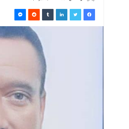
ر
فيسبوك
تويتر
لينكدإن
‏Tumblr
‏Reddit
ماسنجر
س
ل
ب
ر
ي
د
ا
إ
ل
ك
ت
ر
و
ن
ي
ا