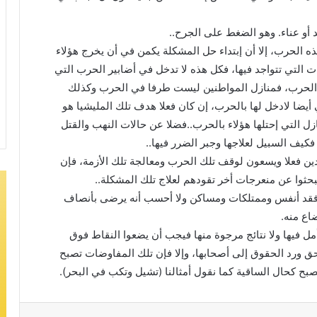
 أو عناء. وهو الضغط على الجرح..
ه الحرب، إلا أن إبتداء حل المشكلة يكمن في أن يخرج هؤلاء
 التي تتواجد فيها، فكل هذه لا تدخل في أضابير الحرب التي
ف الحرب، فمنازل المواطنين ليست طرفا في الحرب وكذلك
يضا لادخل لها بالحرب، إن كان فعلا هدف تلك المليشيا هو
ل التي إحتلها هؤلاء بالحرب..فضلا عن حالات النهب والقتل
فكيف السبيل لعلاجها وجبر الضرر فيها..
ين فعلا ويسعون لوقف تلك الحرب ومعالجة تلك الأزمة، فإن
بحثوا عن منعرجات أخر تقودهم لعلاج تلك المشكلة..
وفقد أنفس وممتلكات ومساكن ولا أحسب أنه يرضى بأنصاف
اع منه.
ل فيها ولا نتائج مرجوة منها فيجب أن يضعوا النقاط فوق
ق ورد الحقوق إلى أصحابها، وإلا فإن تلك المفاوضات تصبح
صبح كحال الساقية كما نقول أمثالنا (تشيل وتكب في البحر).
مشاركة عبر البريد
طباعة