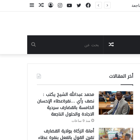
فيسبوك
تويتر
يوتيوب
انستقرام
تسجيل
مقال
إضافة
الدخول
عشوائي
عمود
جانبي
مقال
بحث
عشوائي
عن
أخر المقالات
محمد عبدالله الشيخ يكتب :
نصف رأي …نفرةعطاء الإحسان
الخامسة بالقضارف سردية
الاجادة والحلول الناجعة
منذ 9 ساعات
أمانة الزكاة بولاية القضارف
تقرن القول بالفعل بنفرة عطاء