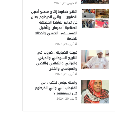
مارس 20, 2023
افتتح خطوط إنتاج مصنع أصيل
للصابون .. والي الخرطوم يعلن
عن تدابير لنشاط المنطقة
الصناعية أمدرمان وتأهيل
المستشفى الصيني وادخاله
للخدمة
أبريل 24, 2025
قبيلة الضباينة ..ضروب في
التاريخ السوداني والديني
والتراثي والثقافي والادبي
والسياسي والفني
أبريل 28, 2025
واصله عباس تكتب : من
الفتيحاب الي والي الخرطوم ..
هل تسمعهم ؟
يناير 20, 2024