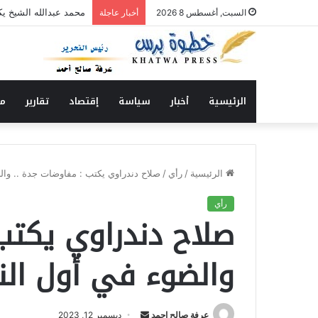
أمانة الزكاة بولاية ال
السبت, أغسطس 8 2026
أخبار عاجلة
الرئيسية
أخبار
سياسة
إقتصاد
تقارير
من
الرئيسية
/
رأي
/
صلاح دندراوي يكتب : مفاوضات جدة .. وال
رأي
صلاح دندراوي يكتب
والضوء في أول ال
عرفة صالح احمد
أ
ديسمبر 12, 2023