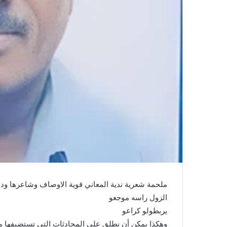
ملحمة شعرية ندية المعاني قوية الاوصاف وشاعرها ود د
الزول راسه موجعو
يربطولو كراعو
وهكذا يمكن أن نطلق على المحادثات التي تستضيفها مد