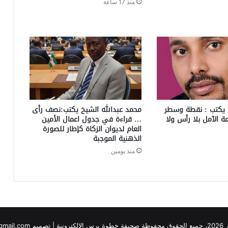
منذ 17 ساعة
 يكتب : نقطة وسطر
محمد عبدالله الشيخ يكتب:نصف رأى
 الآمل بلا رأس ولا
… قراءة في جدول اعمال الأمين
العام لديوان الزكاة كإطار للصورة
الذهنية الموجبة
منذ يومين
yasualtom