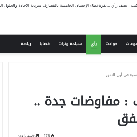
قضارف تقرن القول بالفعل بنفرة عطاء الإحسان (٥)
وعات
حوادث
رأي
سياحة وتراث
قضايا
رياضة
ضوء في أول النفق
 : مفاوضات جدة ..
نفق
176
دقيقة واحدة