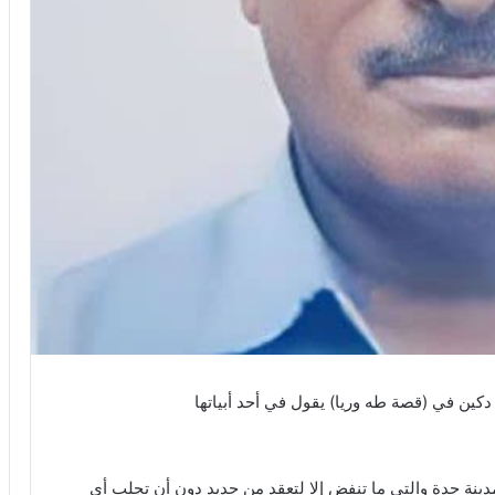
كين في (قصة طه وريا) يقول في أحد أبياتها
ينة جدة والتي ما تنفض إلا لتعقد من جديد دون أن تجلب أي