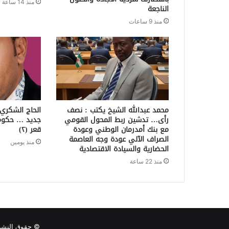
منذ 14 ساعة
الناجعة
منذ 9 ساعات
محمد عبدالله الشيخ يكتب : نصف
الحاج الشكري
رأى… تدشين ربط المحول القومي
جديد … حكومة
مع بنك أمدرمان الوطني وعودة
قعر (٢)
الصراف الآلي عودة وجه العاصمة
منذ يومين
الحضارية والسيادة الاقتصادية
منذ 22 ساعة
© حقوق النشر 2026، جميع الحقوق محفوظة صحيفة خطوة برس الإلكترونية | تصميم @gmail.com