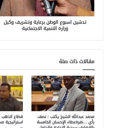
تدشين اسبوع الوطن برعاية وتشريف وكيل
وزارة التنمية الاجتماعية
مقالات ذات صلة
محمد عبدالله الشيخ يكتب : نصف
قطاع الذهب ي
رأي …نفرةعطاء الإحسان الخامسة
استراتيجية مس
بالقضارف سردية الاجادة والحلول