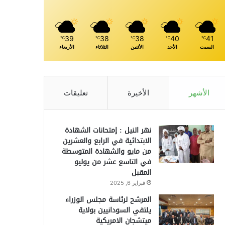
39
38
38
40
41
℃
℃
℃
℃
℃
السبت
الأحد
الأثنين
الثلاثاء
الأربعاء
الأشهر
الأخيرة
تعليقات
نهر النيل : إمتحانات الشهادة
الابتدائية في الرابع والعشرين
من مايو والشهادة المتوسطة
في التاسع عشر من يوليو
المقبل
فبراير 6, 2025
المرشح لرئاسة مجلس الوزراء
يلتقي السودانيين بولاية
ميتشجان الامريكية