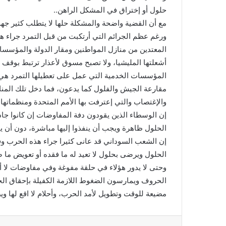
حلول أو إختراق في المشكل الراهن..
مع أن القضية واضحة والمشكلة حلها لا يتطلب كثير جهد
ورغم عظم الجرائم التي أرتكبت من قبل التمرد جراء هذ
المعتدين من منازل المواطنين ومقار الدولة والمؤسسات
أشعلتها المليشيا، ولا تصبح مسوق لأعذار ترتبط بوق
المؤسسات الخدمية التي عمل على تعطيلها التمرد هي أ
مقارعة الجيش والفلول كما يدعون، فما دخل تلك المناز
والإغتصاب والتي إعترفت بها الأمم المتحدة ومنظماتها 
إن الوسطاء الذين يقودون دفة المفاوضات إن كانوا جاد
الحلول ظاهرة ويجب أن ينفذوا إليها مباشرة، دون أن ي
إن الشعب السوداني قد عانى كثيرا جراء هذه الحرب 
الحلول ويرضى بحلول لا تعيد له ما فقده أو تعويض ما ض
وحتى لا يدور هؤلاء في حلقة مفوغة وفي مفاوضات لا أم
الحروف ويمارسون الضغوط اللازمة الكفيلة بإحقاق الح
مضيعة للوقت وتطويل لأمد الحرب، وأحلام لا اقع لها وي
فيسبوك
تويتر
لينكدإن
‏Tumblr
‏Reddit