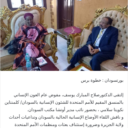
ل
ب
ر
ي
د
ا
إ
ل
ك
ت
ر
بورتسودان : خطوة برس
و
ن
إلتقى الدكتورصلاح المبارك يوسف، مفوض عام العون الإنساني
ي
ا
بالمنسق المقيم للأمم المتحدة للشئون الإنسانية بالسودان/ كلمنتاين
نكويتا سلامي ، بحضور نائب مدير أوتشا مكتب السودان.
و ناقش اللقاء الأوضاع الإنسانية الحالية بالسودان وتداعيات أحداث
ولاية الجزيرة وضرورة إستئناف بعثات ومنظمات الأمم المتحدة