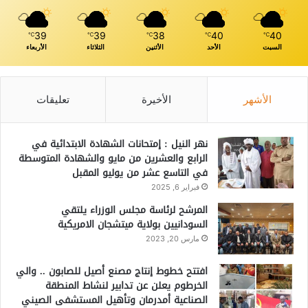
39
39
38
40
40
℃
℃
℃
℃
℃
السبت
الأحد
الأثنين
الثلاثاء
الأربعاء
الأشهر
الأخيرة
تعليقات
نهر النيل : إمتحانات الشهادة الابتدائية في
الرابع والعشرين من مايو والشهادة المتوسطة
في التاسع عشر من يوليو المقبل
فبراير 6, 2025
المرشح لرئاسة مجلس الوزراء يلتقي
السودانيين بولاية ميتشجان الامريكية
مارس 20, 2023
افتتح خطوط إنتاج مصنع أصيل للصابون .. والي
الخرطوم يعلن عن تدابير لنشاط المنطقة
الصناعية أمدرمان وتأهيل المستشفى الصيني