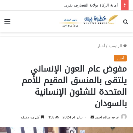
أمانة الزكاة بولاية القضارف تقرن القول بالفعل بنفرة عطاء الإحسان (٥)
بحث
الق
عن
الرئيسية
/
أخبار
أخبار
مفوض عام العون الإنساني
يلتقى بالمنسق المقيم للأمم
المتحدة للشئون الإنسانية
بالسودان
عرفة صالح احمد
أ
يناير 4, 2024
158
أقل من دقيقة
ر
س