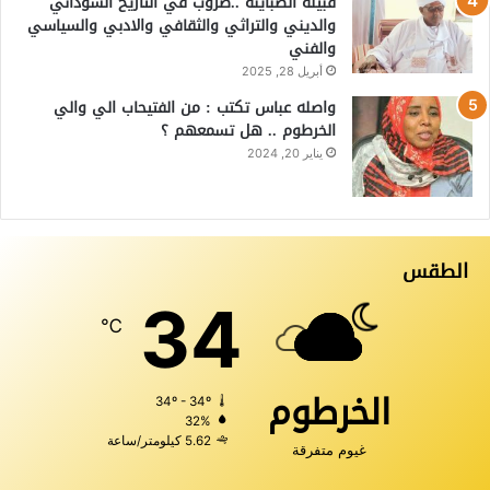
قبيلة الضباينة ..ضروب في التاريخ السوداني
والديني والتراثي والثقافي والادبي والسياسي
والفني
أبريل 28, 2025
واصله عباس تكتب : من الفتيحاب الي والي
الخرطوم .. هل تسمعهم ؟
يناير 20, 2024
الطقس
34
℃
الخرطوم
34º - 34º
32%
5.62 كيلومتر/ساعة
غيوم متفرقة