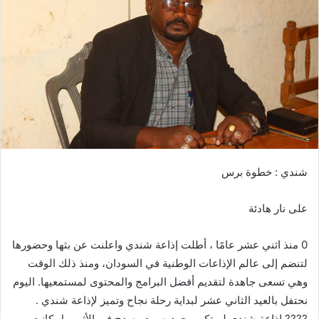
ب
ر
ي
د
ا
إ
ل
ك
ت
ر
شندي : خطوة برس
و
ن
على نار هادئة
ي
ا
0 منذ اثني عشر عامًا ، أطلت إذاعة شندي واعلنت عن بثها وحضورها
لتنضم إلى عالم الإذاعات الوطنية في السودان، ومنذ ذلك الوقت
وهي تسعى جاهدة لتقديم أفضل البرامج والمحتوى لمستمعيها. اليوم
نحتفل بالعيد الثاني عشر لبداية رحلة نجاح وتميز لإذاعة شندي .
???? إذاعة شندي لم تكن مجرد صوت يصدح في الأثير، بل كانت