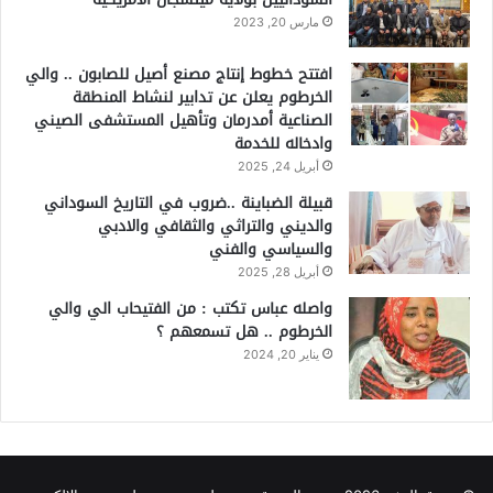
مارس 20, 2023
افتتح خطوط إنتاج مصنع أصيل للصابون .. والي
الخرطوم يعلن عن تدابير لنشاط المنطقة
الصناعية أمدرمان وتأهيل المستشفى الصيني
وادخاله للخدمة
أبريل 24, 2025
قبيلة الضباينة ..ضروب في التاريخ السوداني
والديني والتراثي والثقافي والادبي
والسياسي والفني
أبريل 28, 2025
واصله عباس تكتب : من الفتيحاب الي والي
الخرطوم .. هل تسمعهم ؟
يناير 20, 2024