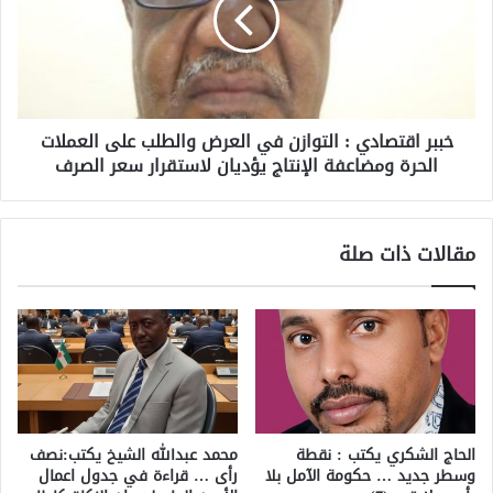
خببر اقتصادي : التوازن في العرض والطلب على العملات
الحرة ومضاعفة الإنتاج يؤديان لاستقرار سعر الصرف
مقالات ذات صلة
الحاج الشكري يكتب : نقطة
محمد عبدالله الشيخ يكتب:نصف
وسطر جديد … حكومة الآمل بلا
رأى … قراءة في جدول اعمال