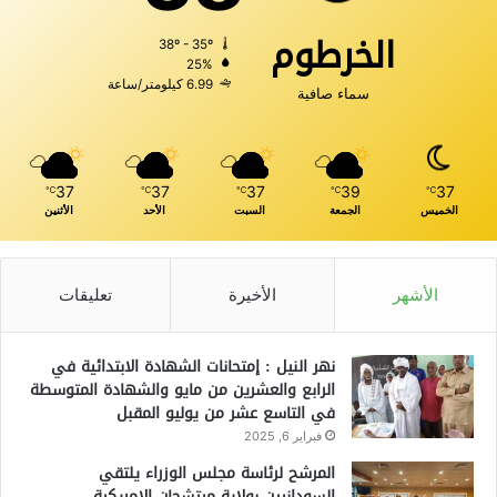
الخرطوم
38º - 35º
25%
6.99 كيلومتر/ساعة
سماء صافية
37
37
37
39
37
℃
℃
℃
℃
℃
الخميس
الجمعة
السبت
الأحد
الأثنين
الأشهر
الأخيرة
تعليقات
نهر النيل : إمتحانات الشهادة الابتدائية في
الرابع والعشرين من مايو والشهادة المتوسطة
في التاسع عشر من يوليو المقبل
فبراير 6, 2025
المرشح لرئاسة مجلس الوزراء يلتقي
السودانيين بولاية ميتشجان الامريكية