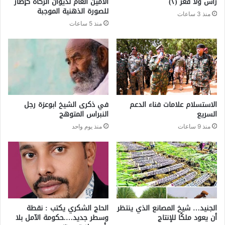
رأس ولا قعر (٢)
الأمين العام لديوان الزكاة كإطار
للصورة الذهنية الموجبة
منذ 3 ساعات
منذ 5 ساعات
الاستسلام علامات فناء الدعم
في ذكرى الشيخ ابوعزة رجل
السريع
النبراس المتوهج
منذ 9 ساعات
منذ يوم واحد
الجنيد… شيخ المصانع الذي ينتظر
الحاج الشكري يكتب : نقطة
أن يعود ملكًا للإنتاج
وسطر جديد….حكومة الآمل بلا