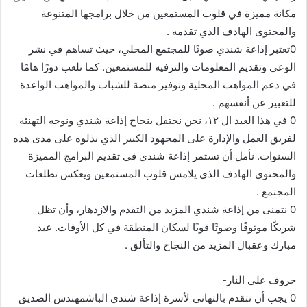
مكانة مميزة في قلوب المستمعين من خلال برامجها المتنوعة
والمحتوى الهادف الذي تقدمه .
0تعتبر إذاعة شندي صوتًا للمجتمع المحلي، حيث تساهم في نشر
الوعي وتقديم المعلومات والترفيه للمستمعين. كما تلعب دورًا هامًا
في دعم المواهب المحلية وتوفير منصة للشباب والمواهب الواعدة
للتعبير عن أنفسهم .
0 في هذا العيد ال ١٢، نحن نحتفل بنجاح إذاعة شندي ونوجه التهنئة
لفريق العمل والإدارة على المجهود الكبير الذي بذلوه على مدى هذه
السنوات. نأمل أن تستمر إذاعة شندي في تقديم البرامج المميزة
والمحتوى الهادف الذي يلامس قلوب المستمعين ويعكس تطلعات
المجتمع .
0 نتمنى من إذاعة شندي المزيد من التقدم والازدهار، وأن تظل
شريكًا موثوقًا وصوتًا قويًا لسكان المنطقة في كل الأوقات. عيد
مبارك وعقبال المزيد من النجاح والتألق .
حروف علي النار-
0 يجب أن نتقدم بالتهاني لأسرة إذاعة شندي الباشمهندس الصديق