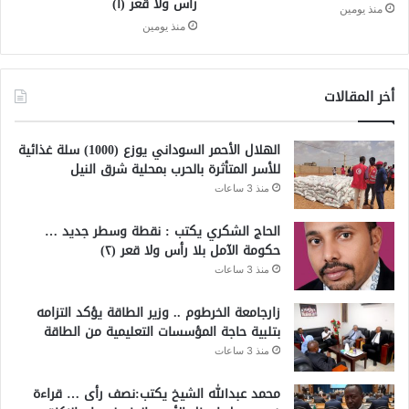
رأس ولا قعر (١)
منذ يومين
منذ يومين
أخر المقالات
الهلال الأحمر السوداني يوزع (1000) سلة غذائية
للأسر المتأثرة بالحرب بمحلية شرق النيل
منذ 3 ساعات
الحاج الشكري يكتب : نقطة وسطر جديد …
حكومة الآمل بلا رأس ولا قعر (٢)
منذ 3 ساعات
زارجامعة الخرطوم .. وزير الطاقة يؤكد التزامه
بتلبية حاجة المؤسسات التعليمية من الطاقة
منذ 3 ساعات
محمد عبدالله الشيخ يكتب:نصف رأى … قراءة