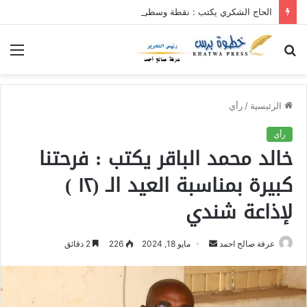
الحاج الشكري يكتب : نقطة وسطر جديد … حكومة الآمل بلا رأس ولا قعر (٢)
بحث
الق
عن
الرئيسية
/
رأي
رأي
خالد محمد الباقر يكتب : فرحتنا
كبيرة بمناسبة العيد الـ (١٢ )
لإذاعة شندي
عرفة صالح احمد
أ
مايو 18, 2024
226
2 دقائق
ر
س
ل