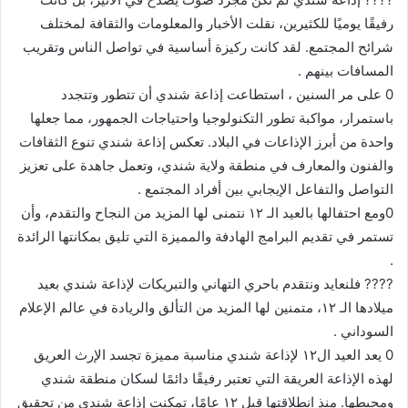
رفيقًا يوميًا للكثيرين، نقلت الأخبار والمعلومات والثقافة لمختلف
شرائح المجتمع. لقد كانت ركيزة أساسية في تواصل الناس وتقريب
المسافات بينهم .
0 على مر السنين ، استطاعت إذاعة شندي أن تتطور وتتجدد
باستمرار، مواكبة تطور التكنولوجيا واحتياجات الجمهور، مما جعلها
واحدة من أبرز الإذاعات في البلاد. تعكس إذاعة شندي تنوع الثقافات
والفنون والمعارف في منطقة ولاية شندي، وتعمل جاهدة على تعزيز
التواصل والتفاعل الإيجابي بين أفراد المجتمع .
0ومع احتفالها بالعيد الـ ١٢ نتمنى لها المزيد من النجاح والتقدم، وأن
تستمر في تقديم البرامج الهادفة والمميزة التي تليق بمكانتها الرائدة
.
???? فلنعايد ونتقدم باحري التهاني والتبريكات لإذاعة شندي بعيد
ميلادها الـ ١٢، متمنين لها المزيد من التألق والريادة في عالم الإعلام
السوداني .
0 يعد العيد ال١٢ لإذاعة شندي مناسبة مميزة تجسد الإرث العريق
لهذه الإذاعة العريقة التي تعتبر رفيقًا دائمًا لسكان منطقة شندي
ومحيطها. منذ انطلاقتها قبل ١٢ عامًا، تمكنت إذاعة شندي من تحقيق