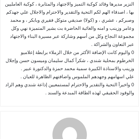
النزير مديرها وقائد كوكبة التميز والاجتهاد والمثابرة ، كوكبة العامليين
بها ، اصدقاء الهم لكم التحية والتقدير والاحترام والاجلال علي جهدكم
وصبركم ، عشري ، و (كولا) صديقي متوكل فقيري وبابكر ، و محمد
وعامر وزينب و امنه والغائبة الحاضرة بت بشير المتميزة نهي وكل
مجموعة النجاح وكل من أسهم وشاركة عبر مسيرة البناء والاجتهاد
عبر التعاون والشراكة .
0 واليوم كانت الإضافة الأكثر من خلال الزملاء برابطة إعلاميو
الخرطوم بمحلية شندي ، شكرآ كمال سليمان وميسون حسن وإجلال
وزينب والاستاذة الكبيرة سمية محمد حمزة والدكتورة عبير .
علي اسهامهم وجهدهم الملموس واضافتهم الظاهرة للعيان .
0 واخيرآ التحية والتقدير والاحترام لمستمعيين إذاعة شندي وهم الزاد
والوقود الحقيقي لهذه الطاقة المبدعة والسند .