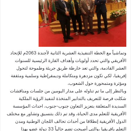
وتماشياً مع الخطة التنفيذية العشرية الثانية لأجندة 2063م للإتحاد
الأفريقي والتي تحدد أولويات وأهداف القارة الرئيسية للسنوات
العشر القادمة، والتي تعد خارطة طريق جريئة وطموحة لتحول
إفريقيا، لكي تكون مزدهرة ومتكاملة وديمقرإطية وسلمية ومثقفة
ومؤثرة ومتمحورة حول الشعوب،
وبالنظر إلى ما تم تناوله على مدار اليومين من جلسات ومناقشات
شكلت فرصة للتعريف بالتدابير المتخذة لتنفيذ الرؤية الملكية
السديدة المتعلقة بتعزيز التعاون جنوب-جنوب، احداث المؤسسة
الأفريقية للتعلم مدى الحياة، وقد تم ذلك بتنسيق وتشاور مع مختلف
الدول الأفريقية إنطلاقا من أحداث تحالف اللجان الوطنية ومدن
التعلم بافريقيا ،والتي أصبحت تضم حالياً 33 دولة عضو بهذا