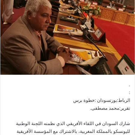
ل
ب
ر
ي
د
ا
إ
ل
ك
ت
ر
.
و
:
ن
الرباط:بورتسودان :خطوة برس
ي
ا
تقرير:محمد مصطفى.
شارك السودان في اللقاء الأفريقي الذي نظمته اللجنة الوطنية
لليونسكو بالمملكة المغربية، بالاشتراك مع المؤسسة الأفريقية