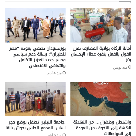
أمانة الزكاة بولاية القضارف تقرن
بورتسودان تحتفي بعودة “مصر
القول بالفعل بنفرة عطاء الإحسان
للطيران”: رسالة دعم سياسي
(٥)
وجسر جديد لتعزيز التكامل
والتعافي الاقتصادي
منذ يومين
منذ 4 أيام
واشنطن وطهران… من التهدئة
.جامعة النيلين تحتفل بوضع حجر
الهشة إلى التخوف من العودة
اساس المجمع الطبي بحوش بانقا
إلى المواجهات
منذ 5 أيام