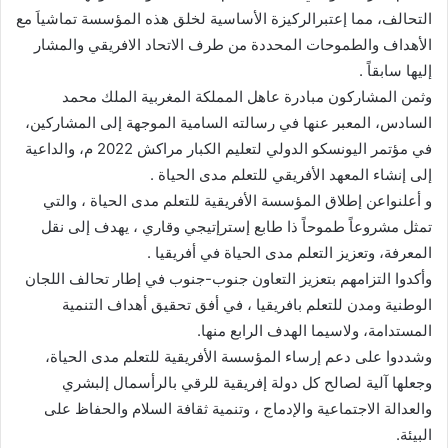
التحالف، مما إعتبرالركيزة الأساسية لخلق هذه المؤسسة تماشياَ مع
الأهداف والطموحات المحددة من طرف الاتحاد الافريقي والمشار
إليها سابقاً .
وثمن المشاركون مبادرة عاهل المملكة المغربية الملك محمد
السادس، المعبر عنها في رسالته السامية الموجهة إلى المشاركين،
في مؤتمر اليونسكو الدولي لتعليم الكبار مراكش 2022 م، والداعية
إلى إنشاء المعهد الأفريقي للتعلم مدى الحياة .
و أعلنواعن إطلاق المؤسسة الأفريقية للتعلم مدى الحياة ، والتي
تمثل مشروعاً طموحاً ذا طابع إسترإتيجي وقاري ، يهدف إلى نقل
المعرفة، وتعزيز التعلم مدى الحياة في أفريقيا .
وأكدوا التزامهم بتعزيز التعاون جنوب-جنوب في إطار تحالف اللجان
الوطنية ومدن للتعلم بافريقيا ، في أفق تحقيق أهداف التنمية
المستدامة، ولاسيما الهدف الرابع منها.
وشددوا على دعم إرساء المؤسسة الأفريقية للتعلم مدى الحياة،
وجعلها آلية لصالح كل دولة إفريقية للرقي بالرأسمال إلبشري
والعدالة الاجتماعية والإدماج ، وتنمية ثقافة السلام والحفاظ على
البيئة.