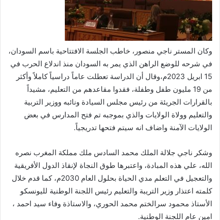
وكان المستر ناجي منصور، خاطب الجلسة الافتتاحية باسم السودان،
في شرحه للوضع الراهن الذي يمر به السودان منذ اندلاع الحرب في
15 ابريل 2023م،وقال أن الدراسة تعطلت عاماً دراسياً كاملاً وأكثر
من 19 مليون طفل وطفلة، فقدوا مقاعدهم من التعليم، مشيداً
بالقرارات الجريئة من رئيس مجلس السيادة ونائبه ووزير التربية
والتعليم وولاة الولايات والذي بموجبه تم فتح المدارس في بعض
الولايات الآمنة واضاف انه سيتم فتحها تدريجياً.
وشكر ناجي جلالة الملك محمد السادس ملك مملكة المغرب نصره
الله، علي هذه المبادة، واعتبرها طوق النجاة لإنقاذ الدول الأفريقية
والتعجيل في التعلم مدي الحياة بحلول العام 2030م، كما قدم خلال
كلمته اعتذار وزير التريبة والتعليم رئيس اللجنة الوطنية لليونسكو
الأستاذ محمود سرالختم محمد الحوري، والاستاذة وفاء سيد احمد ،
امين عام اللجنة الوطنية.