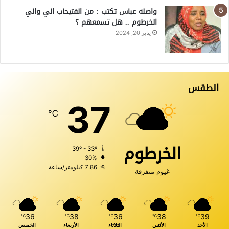
واصله عباس تكتب : من الفتيحاب الي والي
الخرطوم .. هل تسمعهم ؟
يناير 20, 2024
الطقس
37
℃
الخرطوم
39º - 33º
30%
7.86 كيلومتر/ساعة
غيوم متفرقة
36
38
36
38
39
℃
℃
℃
℃
℃
الأحد
الأثنين
الثلاثاء
الأربعاء
الخميس