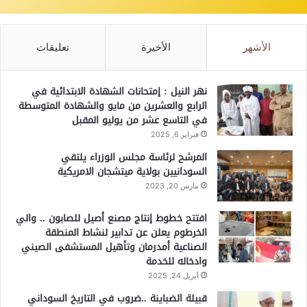
الأشهر
الأخيرة
تعليقات
نهر النيل : إمتحانات الشهادة الابتدائية في
الرابع والعشرين من مايو والشهادة المتوسطة
في التاسع عشر من يوليو المقبل
فبراير 6, 2025
المرشح لرئاسة مجلس الوزراء يلتقي
السودانيين بولاية ميتشجان الامريكية
مارس 20, 2023
افتتح خطوط إنتاج مصنع أصيل للصابون .. والي
الخرطوم يعلن عن تدابير لنشاط المنطقة
الصناعية أمدرمان وتأهيل المستشفى الصيني
وادخاله للخدمة
أبريل 24, 2025
قبيلة الضباينة ..ضروب في التاريخ السوداني