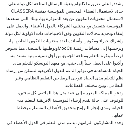
وشددوا على ضرورة الالتزام بتعبئة الوسائل المتاحة لكل دولة على
حدة، لاستعمال الفضاء المخصص للمؤسسة بمنصة CLASSERA
لاستعمال محتويات التكوين عن بعد المتوفرة بها، وتلك التي ستعدها
المؤسسة بتنسيق مع مختلف الشركاء بالدول الأعضاء، والعمل على
إنتقاء وتحديد مجالات التكوين وفق الاحتياجات ذات الاولوية لكل دولة
وإشراك خبراء ومكونين وأساتذة لعدد محتويات التكوين الخاص بها،
وترجمتها إلى مساقات رقمية MooCsوتوطينها بالمنصة، مما سيوفر
فرصاً مبتكرة للتعلم ومتاحة للجميع،من أجل تنمية مهنية مستدامة.
وأكدوا على العمل جنباً إلى جنب، مع معهد اليونسكو للتعلم مدى
الحياة للمساهمة في توفير الدعم للدول الأفريقية لتتمكن من إرساء
نظم للتعلم مدى الحياة تتوخى الربط بين التعليم النظامي وغير
النظامي، وبين مختلف القطاعات.
ودعوا المملكة المغربية إلى عقد مثل هذا الملتقى كل سنتين،
للوقوف على حالة تقدم إرساء المؤسسة الأفريقية للتعلم مدى
الحياة، ومدى إنجاز البرإمج وتحقيق الأهداف المسطرة بخطط
عملها.
وجدد المشاركون التزامهم ،بدعم مدن التعلم في الدول الأعضاء في