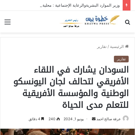
وزير الموارد البشريةوالرعاية الإجتماعية : محلية ريفي وسط القضارف تستحق أكبر المشروعات لدورها في جباية الزكاة
بحث
الق
عن
الرئيسية
/
تقارير
تقارير
السودان يشارك في اللقاء
الأفريقي لتحالف لجان اليونسكو
الوطنية والمؤسسة الأفريقية
للتعلم مدى الحياة
عرفة صالح احمد
أ
يونيو 1, 2024
240
4 دقائق
ر
س