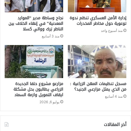
إدارة الأمن العسكري تنظم ندوة
نجاح وساطة مدير “الموارد
توعوية حول مخاطر المخدرات
المعدنية” في إنهاء الخلاف بين
الناظر تِرك ووالي كسلا
منذ أسبوع واحد
منذ 3 أسابيع
مسجل تنظيمات المهن الزراعية :
مزارعو مشروع حلفا الجديدة
من الذي يمثل مزارعي الجنيد؟
الزراعي يطالبون بحل مشكلة
ايقاف التمويل وازمة السماد
منذ 4 أسابيع
يوليو 6, 2026
أخر المقالات