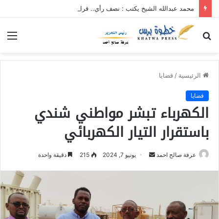
محمد عبدالله الشيخ يكتب : نصف رأي.. قرارت الاصلاح بالحج والعمرة أن تأتي متأخر خير من أن لاتأتي
بحث
الق
عن
الرئيسية
/
قضايا
قضايا
الكهرباء تبشر مواطني شندي
باستقرار التيار الكهربائي
عرفة صالح احمد
أ
يونيو 7, 2024
215
دقيقة واحدة
ر
س
ل
ب
ر