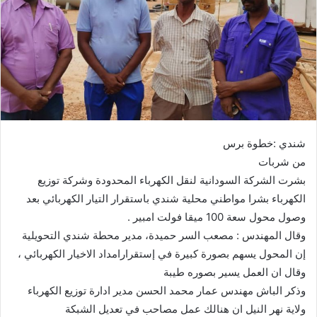
ي
د
ا
إ
ل
ك
ت
ر
شندي :خطوة برس
و
من شربات
ن
بشرت الشركة السودانية لنقل الكهرباء المحدودة وشركة توزيع
ي
ا
الكهرباء بشرا مواطني محلية شندي باستقرار التيار الكهربائي بعد
وصول محول سعة 100 ميقا فولت امبير .
وقال المهندس : مصعب السر حميدة، مدير محطة شندي التحويلية
إن المحول يسهم بصورة كبيرة في إستقرارامداد الاخيار الكهربائي ،
وقال ان العمل يسير بصوره طيبة
وذكر الباش مهندس عمار محمد الحسن مدير ادارة توزيع الكهرباء
ولاية نهر النيل ان هنالك عمل مصاحب في تعديل الشبكة