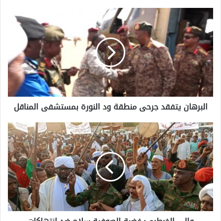
البرهان يتفقد جرحى منطقة ود النورة بمستشفى المناقل