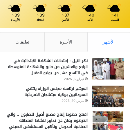
39
39
37
40
41
℃
℃
℃
℃
℃
السبت
الأحد
الأثنين
الثلاثاء
الأربعاء
الأشهر
الأخيرة
تعليقات
نهر النيل : إمتحانات الشهادة الابتدائية في
الرابع والعشرين من مايو والشهادة المتوسطة
في التاسع عشر من يوليو المقبل
فبراير 6, 2025
المرشح لرئاسة مجلس الوزراء يلتقي
السودانيين بولاية ميتشجان الامريكية
مارس 20, 2023
افتتح خطوط إنتاج مصنع أصيل للصابون .. والي
الخرطوم يعلن عن تدابير لنشاط المنطقة
الصناعية أمدرمان وتأهيل المستشفى الصيني