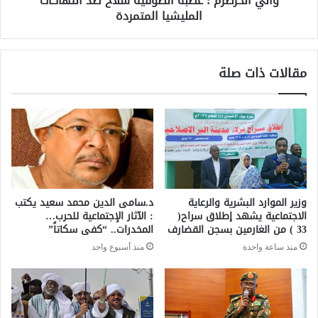
والي الخرطرم : غضبة الصوفية سلاح ضد انتهاكات
المليشيا المتمردة
مقالات ذات صلة
وزير الموارد البشرية والرعاية
د.سامى الدين محمد سعيد يكتب
الاجتماعية يشهد إطلاق سراح(
: الآثار الإجتماعية للحرب…
33 ) من الغارمين بسجن القضارف
المخدرات.. “كفى سكاتاً”
منذ ساعة واحدة
منذ أسبوع واحد