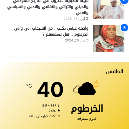
قبيلة الضباينة ..ضروب في التاريخ السوداني
والديني والتراثي والثقافي والادبي والسياسي
والفني
أبريل 28, 2025
واصله عباس تكتب : من الفتيحاب الي والي
الخرطوم .. هل تسمعهم ؟
يناير 20, 2024
الطقس
40
℃
الخرطوم
41º - 33º
24%
7.27 كيلومتر/ساعة
غيوم متفرقة