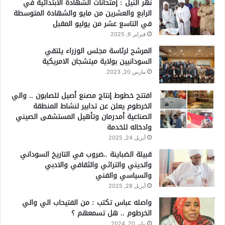
نهر النيل : إمتحانات الشهادة الابتدائية في
الرابع والعشرين من مايو والشهادة المتوسطة
في التاسع عشر من يوليو المقبل
فبراير 6, 2025
المرشح لرئاسة مجلس الوزراء يلتقي
السودانيين بولاية ميتشجان الامريكية
مارس 20, 2023
افتتح خطوط إنتاج مصنع أصيل للصابون .. والي
الخرطوم يعلن عن تدابير لنشاط المنطقة
الصناعية أمدرمان وتأهيل المستشفى الصيني
وادخاله للخدمة
أبريل 24, 2025
قبيلة الضباينة ..ضروب في التاريخ السوداني
والديني والتراثي والثقافي والادبي
والسياسي والفني
أبريل 28, 2025
واصله عباس تكتب : من الفتيحاب الي والي
الخرطوم .. هل تسمعهم ؟
يناير 20, 2024