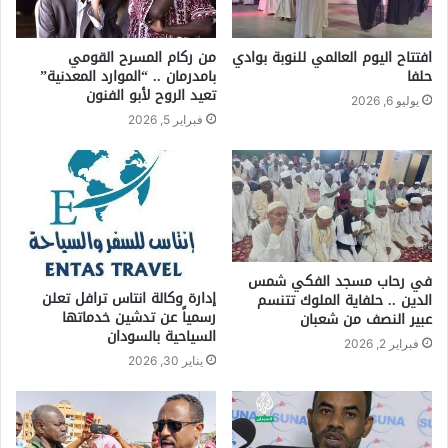
افتتاح اليوم العالمي للنوبة بوادي
من ركام المسرح القومي
حلفا
بامدرمان .. “الموارد المعدنية”
تعيد الروح لأبو الفنون
يوليو 6, 2026
فبراير 5, 2026
في رحاب مسجد الفكي شمس
إدارة وكالة انتاس ترافل تعلن
الدين .. حلفاية الملوك تتنسم
رسمياً عن تدشين خدماتها
عبير النصف من شعبان
السياحية بالسودان
فبراير 2, 2026
يناير 30, 2026