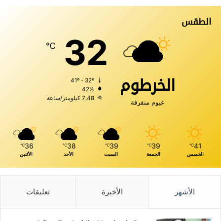
الطقس
32
℃
الخرطوم
41º - 32º
42%
7.48 كيلومتر/ساعة
غيوم متفرقة
36
38
39
39
41
℃
℃
℃
℃
℃
الخميس
الجمعة
السبت
الأحد
الأثنين
الأشهر
الأخيرة
تعليقات