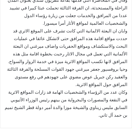
وقال في المحاضرة التي قدمها بقاعة تلفزيون شندي بعنوان المدن
الراحلة والمستحدثة، ان الفرقة الثالثة تحملت عبئا كبيرا في تشييد
عددا من المرافق والخدمات جعلت من زيارة رؤساء الدول
والشخصيات العالمية لمواقع الأثار أمرا ميسورا.
وابان ان البعثة الالمانية التي كانت تشرف على الموقع الاثري قد
حددت مواقع اقامة هذه المرافق حتى لاتشكل عائقا في عمليات
البحث والاستكشاف ومواقع الحفريات واضاف ميرغني ان البعثة
الألمانية التي تعمل في مجال الاثار رحبت بخطوة اقامة مثل هذه
المرافق لانها تكسب المواقع الاثرية ميزة في خدمة الزوار والسواح.
وحيا بروفسيور جعفر ميرغني جهود القوات المسلحة والفرقة الثالثة
والعقيد ركن جبريل عوض مضوي على جهودهم في رفع مستوى
المرافق حول المواقع الاثرية.
وكان عدد من الرؤساء والشخصيات الهامة قد زارات المواقع الاثرية
في النقعة والمصورات والبجرواية من بينهم رئيس الوزراء الأثيوبي
السابق مليس زيناوي والشيخة موزا والدة أمير دولة قطر الشيخ تميم
بن حمد آل ثاني.