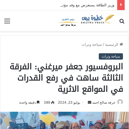
وزير الطاقة يستعرض مع وفد مؤتمر خريجي شعب البجا الجهود الجارية لاستقرار كهرباء البحر الأحمر
بحث
الق
عن
الرئيسية
/
سياحة وتراث
سياحة وتراث
البروفسيور جعفر ميرغني: الفرقة
الثالثة ساهت في رفع القدرات
في المواقع الاثرية
عرفة صالح احمد
أ
يوليو 23, 2024
389
دقيقة واحدة
ر
س
ل