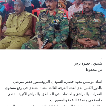
ب
ر
ي
د
ا
إ
ل
ك
ت
ر
.
و
شندي : خطوة برس
ن
من محفوظ
ي
ا
اشاد مؤسس معهد حضارة السودان البروفسيور جعفر ميرغني
بالدور الكبير الذي لعبته الفرقة الثالثة مشاة بشندي في رفع مستوى
القدرات والمرافق والخدمات في المناطق والمواقع الأثرية بشندي
خاصة في منطقة النقعة والمصورات.