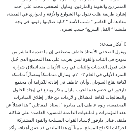
المتمردين والخونة والمارقين، وتناول الصحفي محمد علي أحمد
إشارة طريفة ظلت تقول بها الشوارع والأزقة والحواري في المدينة،
مفادها: أن الفاشر ” شنب الأسد ” كناية صلابتها وقوتها في وجه
مليشيا ” القتل السريع” حسب تعبيره.
0 أفكار مبدعة:
ويقول الصحفي الأستاذ عاطف مصطفى إن ما تقدمه الفاشر من
نموذج في الثبات والقوة ليس بغريب على هذا المجتمع الذي جُبل
على قبول التحديات والثبات في وجه الأزمات منذ انطلاق شرارة
التمرد الأولى في العام ٢٠٠٣م، ومازال متماسكاً ومصدِّراً تماسكه
لكافة بقاع السودان، وأبان عاطف في إفادته للكرامة أن مجتمع
دارفور في خضم هذه الحرب مازال يبتكر ويبدع في إيجاد الحلول
والمعالجات لكافة المشاكل والأزمات من خلال إطلاق المبادرات
المجتمعية، ونوه عاطف إلى مبادرة ” إسناد المقاتلين ” هذا فضلاً عن
عقد المؤتمرات والملتقيات الداعمة للمسيرة القاصدة على شاكلة
ملتقى قبائل دارفور لإسناد القوات المسلحة والقوة المشتركة
لحركات الكفاح المسلح، مبيناً أن هذا الملتقى قد حقق أهدافه وأكد