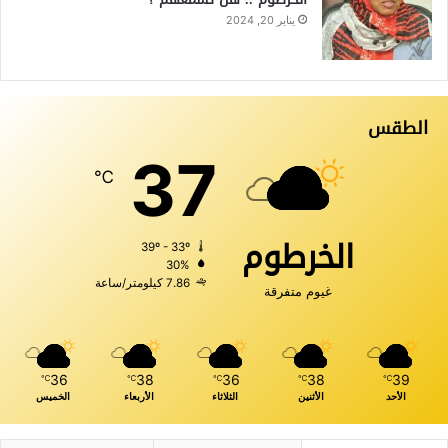
يناير 20, 2024
الطقس
37
℃
الخرطوم
39º - 33º
30%
7.86 كيلومتر/ساعة
غيوم متفرقة
36
38
36
38
39
℃
℃
℃
℃
℃
الأحد
الأثنين
الثلاثاء
الأربعاء
الخميس