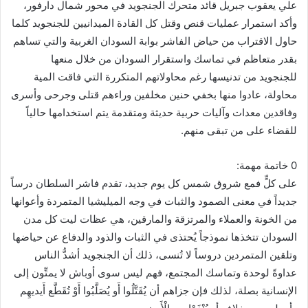
علي يعقوب جبريل قائد متحرك الجنجويد في محور شمال دارفور،
وأكد استمرار عمليات قنص وقتل كل القادة الميدانيين للجنجويد كلما
حاول الاقتراب من حياض الفاشر بوابة السودان الغربية والتي تساهم
بقدر متعاظم في تماسك واستقرار السودان من خلال منعها
للجنجويد من تدنيسها رغم محاولاتهم المتكررة التي فاقت المية
محاولة، عادوا منها بخفي حنين مخلفين وراءهم قتلى وجرحى وأسرى
وفاقدين معدات وآليات حربية حديثة ومتقدمة يتم استخدامها حالياً
للقضاء على من تبقى منهم.
0 خاتمة مهمة:
على كلٍّ فمع شروق شمس كل يوم جديد، تقدم فاشر السلطان درساً
جديداً في معنى الصمود والثبات في وجه الميليشيا المتمردة وأعوانها
من الخونة والعملاء والمرتزقة والمارقين، هي عظات ليت كل مدن
السودان تتخذها نموذجاً يُحتذى في الثبات والذود والدفاع عن حياضها
وتلقين المتمردين دروساً لا تُنسى، ذلك أن الجنجويد أشدُّ الناس
عداوةً لوحدة وتماسك المجتمع، فهم ليس سوى أوباش لا يمتِّون إلى
الإنسانية بصلة، لذلك فإن جزاهم أن يُقَتَّلُوا أَو يُصَلَّبُوا أَوْ تُقَطَّع أَيديهِم