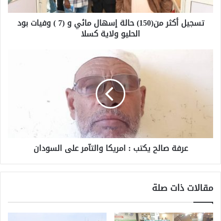
تسجيل أكثر من(150) حالة إسهال مائي و (7 ) وفيات بود
الحليو ولاية كسلا
عرفة صالح يكتب : امريكا والتآمر على السودان
مقالات ذات صلة