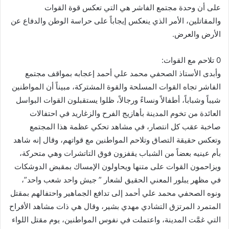
على أن وحدة مجتمع الفاشر هي التي تعكس قوة القوات
والمقاتلين، الأمر الذي ينعكس إيجاباً على حراسة الوطن والدفاع عن
الأرض والعرض.
0 تلاحم مع القوات:
وأبدى الأستاذ الصحفي محمد علي أحمد إعجابه بمواقف مجتمع
الفاشر تجاه القوات المسلحة والقوة المشتركة، مبيناً أن المواطنين
شيباً وشباباً، أطفالاً ونساءً ورجالاً، ظلوا يستقبلون القوات البواسل
العائدة من تخوم المدينة بأهازيج الفرح والزغاريد في احتفالات
صاخبة عقب كل انتصار، في مشاهد تحكي عظمة هذا المجتمع
وتعكس حقيقة التصاق وتلاحم المواطنين مع قواتهم، وقال إنه شاهد
بأم عينيه بعضاً من الشباب يقفزون فوق التاتشرات وهي متحركة،
ويزاحمون القوات على متنها ويحاولون الإمساك بمقبض الدوشكات
في مظهر يبلور المعني الحقيق لشعار ” جيش واحد شعب واحد”،
ونوه الصحفي محمد علي أحمد إلى تدافع الجماهير واحتفالهم بمقتل
المتمرد المرتزق التشادي مهدي بشير، وقال هي ذات مشاهد الأفراح
التي غمَّت المدينة، واعتملت في نفوس المواطنين، يوم مقتل اللواء