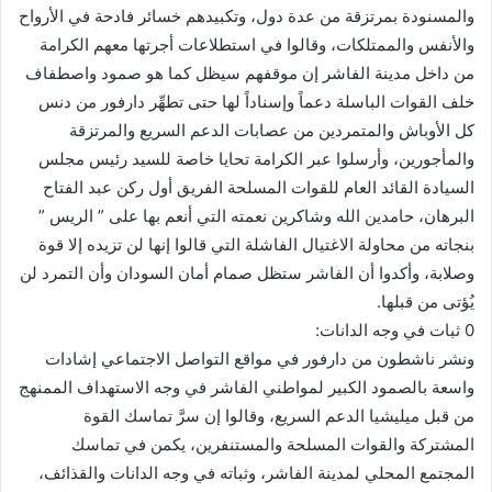
والمسنودة بمرتزقة من عدة دول، وتكبيدهم خسائر فادحة في الأرواح
والأنفس والممتلكات، وقالوا في استطلاعات أجرتها معهم الكرامة
من داخل مدينة الفاشر إن موقفهم سيظل كما هو صمود واصطفاف
خلف القوات الباسلة دعماً وإسناداً لها حتى تطهِّر دارفور من دنس
كل الأوباش والمتمردين من عصابات الدعم السريع والمرتزقة
والمأجورين، وأرسلوا عبر الكرامة تحايا خاصة للسيد رئيس مجلس
السيادة القائد العام للقوات المسلحة الفريق أول ركن عبد الفتاح
البرهان، حامدين الله وشاكرين نعمته التي أنعم بها على ” الريس ”
بنجاته من محاولة الاغتيال الفاشلة التي قالوا إنها لن تزيده إلا قوة
وصلابة، وأكدوا أن الفاشر ستظل صمام أمان السودان وأن التمرد لن
يُؤتى من قبلها.
0 ثبات في وجه الدانات:
ونشر ناشطون من دارفور في مواقع التواصل الاجتماعي إشادات
واسعة بالصمود الكبير لمواطني الفاشر في وجه الاستهداف الممنهج
من قبل ميليشيا الدعم السريع، وقالوا إن سرَّ تماسك القوة
المشتركة والقوات المسلحة والمستنفرين، يكمن في تماسك
المجتمع المحلي لمدينة الفاشر، وثباته في وجه الدانات والقذائف،