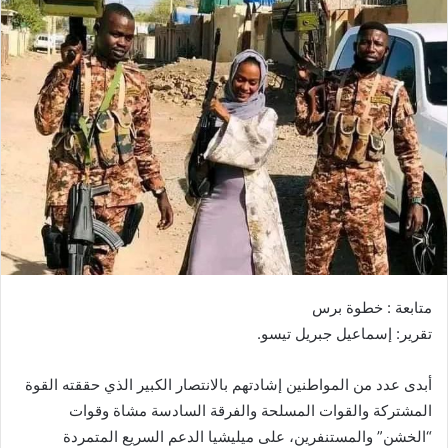
ل
ب
ر
ي
د
ا
إ
ل
ك
ت
ر
و
ن
متابعة : خطوة برس
ي
تقرير: إسماعيل جبريل تيسو.
ا
أبدى عدد من المواطنين إشادتهم بالانتصار الكبير الذي حققته القوة
المشتركة والقوات المسلحة والفرقة السادسة مشاة وقوات
“الخشن” والمستنفرين، على ميليشيا الدعم السريع المتمردة