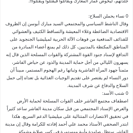
جلدتهم، ليخوض غمار المعارك ويقاتلوا فيَقتُلوا ويُقتلوا!!.
0 نساء يحملن السلاح:
وقال الناشط السياسي والمجتمعي السيد مبارك أبوسن إن الظروف
الاقتصادية الضاغطة وغلاء المعيشة والتساقط الكثيف والعشوائي
للقذائف المدفعية من فوهات الآلة الحربية لميليشيا الجنجويد على
المناطق المكتظة بالمدنيين، كل ذلك لم يمنع أعضاء المبادرة من
التدافع لإسناد جنود القوة المشتركة والقوات المسلحة الذين قال إنه
يسهرون الليالي من أجل حماية المدينة والذود عن حياض الفاشر،
مثمناً جهود المرأة الفاشرية وثباتها رغم الهجوم المستمر، مبيناً أن
دور النساء لم يقتصر على تقديم الوجبات الغذائية بل تعداه إلى حمل
السلاح والدفاع عن شرف المدينة.
0 شنب الأسد:
اصطفاف مجتمع الفاشر خلف القوات المسلحة لحماية الأرض
والعرض الإسناد المجتمعي من قبل سكان مدينة الفاشر ساعد كثيراً
في تحقيق الانتصارات المتتالية على ميليشيا الدعم السريع، هكذا
ابتدر الصحفي الأستاذ محمد علي أحمد إفادته للكرامة وقال إن مدينة
الفاشر ستظل صامدة وأبية ومستمرة في كسر صلابة وشوكة