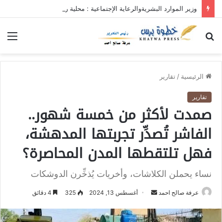
وزير الموارد البشريةوالرعاية الإجتماعية : محلية ريفي وسط القضارف تستحق أكبر المشروعات لدورها في جباية الزكاة
بحث
الق
عن
الرئيسية
/
تقارير
تقارير
صمدت لأكثر من خمسة شهور..
الفاشر تُصدِّر تجربتها المدهشة،
فهل تلتقطها المدن المحاصرة؟
نساء يحملن الكلاشات، وأخريات يُذخِّرن الدوشكات
عرفة صالح احمد
أ
أغسطس 13, 2024
325
4 دقائق
ر
س