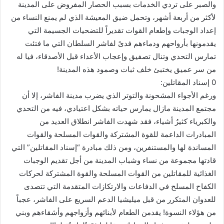
والصبر على تردي الخدمات بسبب الحصار المفروض على المدينة
لأكثر من أربعة أشهر، وتحمل ضيق المعيشة الذي لم يمنع النساء من
إعداد الوجبات وإطعام القوات تقديراً للتضحيات الجسيمة التي
يقدمونها بأرواحهم ودماءهم فدىً لفاشر السلطان التي ما فتئت
تمارس التحدي وتنال تصفيق وإعجاب الأعداء قبل الأصدقاء، فيا له
من سر عميق يختبئ خلف ثبات وصمود هذه المدينة!
0 إسناد المقاتلين:
ورغم الأجواء المشحونة والتوتر الذي يضرب مدينة الفاشر، إلا أن
مجتمع المدينة مازال يمارس حياته بشكل اعتيادي، فيه من التحدي
والكبرياء كثيرُ أشياء، فقد شهدت الفاشر انطلاق العديد من
المبادرات الداعمة للقوة المشتركة والقوات المسلحة والقوات
المساندة لها والمستنفرين، ومن ذلك مبادرة “إسناد المقاتلين” التي
قادتها مجموعة من نساء وشباب المدينة من أجل تقديم الوجبات
الغذائية للمقاتلين من القوات المسلحة والقوة المشتركة لحركات
الكفاح المسلح في الدفاعات والارتكازات المتقدمة التي تتصدى
للعدوان المتكرر من قبل ميليشيا الدعم السريع على الفاشر، عجباً
من هؤلاء النسوة! يقدمن الطعام لأبنائهم وأزواجهم وأشقاءهم وبني