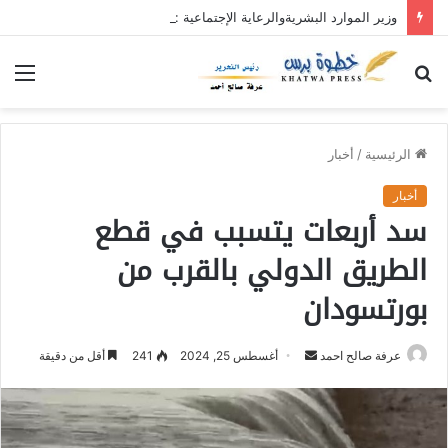
وزير الموارد البشريةوالرعاية الإجتماعية : محلية ريفي وسط القضارف تستحق أكبر المشروعات لدورها في جباية الزكاة
بحث
الق
عن
الرئيسية
/
أخبار
أخبار
سد أربعات يتسبب في قطع
الطريق الدولي بالقرب من
بورتسودان
عرفة صالح احمد
أ
أغسطس 25, 2024
241
أقل من دقيقة
ر
س
ل