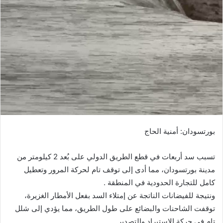
ب
ر
ي
د
ا
إ
ل
ك
ت
ر
و
بورتسودان: أمنية الحاج
ن
ي
تسبب سد أربعات في قطع الطريق الدولي على بُعد 2 كيلومتر من
ا
مدينة بورتسودان، مما أدى إلى توقف تام لحركة المرور وتعطيل
كامل للتجارة الحدودية في المنطقة .
ونتيجة للفيضانات الناتجة عن إمتلاء السد بفعل الأمطار الغزيرة،
توقفت الشاحنات والبضائع على طول الطريق، مما يؤدي إلى شلل
تام في حركة الإستيراد والتصدير .