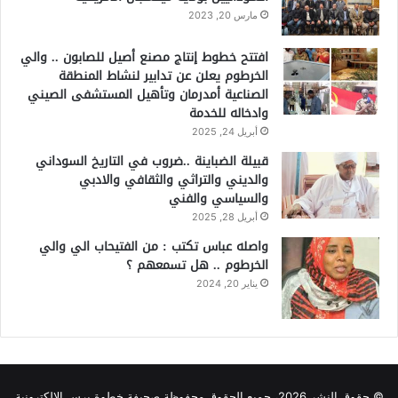
مارس 20, 2023
افتتح خطوط إنتاج مصنع أصيل للصابون .. والي
الخرطوم يعلن عن تدابير لنشاط المنطقة
الصناعية أمدرمان وتأهيل المستشفى الصيني
وادخاله للخدمة
أبريل 24, 2025
قبيلة الضباينة ..ضروب في التاريخ السوداني
والديني والتراثي والثقافي والادبي
والسياسي والفني
أبريل 28, 2025
واصله عباس تكتب : من الفتيحاب الي والي
الخرطوم .. هل تسمعهم ؟
يناير 20, 2024
© حقوق النشر 2026، جميع الحقوق محفوظة صحيفة خطوة برس الإلكترونية