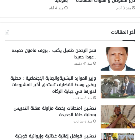
درع السودان و القوات المساندة
بالولاية
منذ 3 أيام
منذ 4 أيام
أخر المقالات
فتح الرحمن طمبل يكتب : بروف مامون حميده
..عودا حميدا
منذ 41 دقيقة
وزير الموارد البشريةوالرعاية الإجتماعية : محلية
ريفي وسط القضارف تستحق أكبر المشروعات
لدورها في جباية الزكاة
منذ 8 ساعات
تدشين امتحانات رخصة مزاولة مهنة التدريس
بمحلية حلفا الجديدة
منذ 8 ساعات
تدشين قوافل إغاثية غذائية وإيوائية كويتية