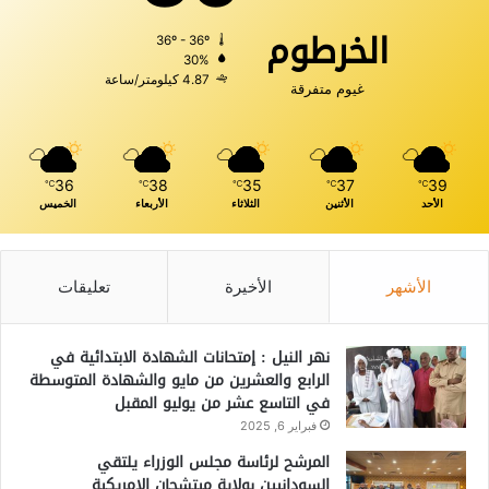
الخرطوم
36º - 36º
30%
4.87 كيلومتر/ساعة
غيوم متفرقة
36
38
35
37
39
℃
℃
℃
℃
℃
الأحد
الأثنين
الثلاثاء
الأربعاء
الخميس
الأشهر
الأخيرة
تعليقات
نهر النيل : إمتحانات الشهادة الابتدائية في
الرابع والعشرين من مايو والشهادة المتوسطة
في التاسع عشر من يوليو المقبل
فبراير 6, 2025
المرشح لرئاسة مجلس الوزراء يلتقي
السودانيين بولاية ميتشجان الامريكية