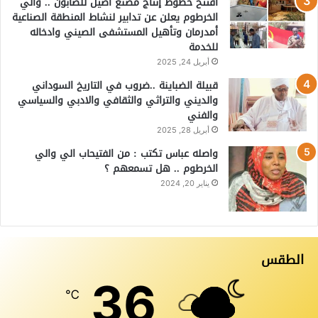
افتتح خطوط إنتاج مصنع أصيل للصابون .. والي
الخرطوم يعلن عن تدابير لنشاط المنطقة الصناعية
أمدرمان وتأهيل المستشفى الصيني وادخاله
للخدمة
أبريل 24, 2025
قبيلة الضباينة ..ضروب في التاريخ السوداني
والديني والتراثي والثقافي والادبي والسياسي
والفني
أبريل 28, 2025
واصله عباس تكتب : من الفتيحاب الي والي
الخرطوم .. هل تسمعهم ؟
يناير 20, 2024
الطقس
36
℃