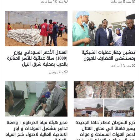
منذ 8 ساعات
منذ 10 ساعات
تدشين جهاز عمليات الشبكية
الهلال الأحمر السوداني يوزع
بمستشفى القضارف للعيون
(1000) سلة غذائية للأسر المتأثرة
بالحرب بمحلية شرق النيل
منذ 13 ساعة
منذ يومين
درع السودان قطاع حلفا الجديدة
مدير هيئة مياه الخرطوم : وضعنا
يسير قافلة الي محاور القتال
تدابير بتشغيل المولدات و ابار
لدعم القوات المسلحة و قوات
الانتاجية العالية لاحتواء شح المياه