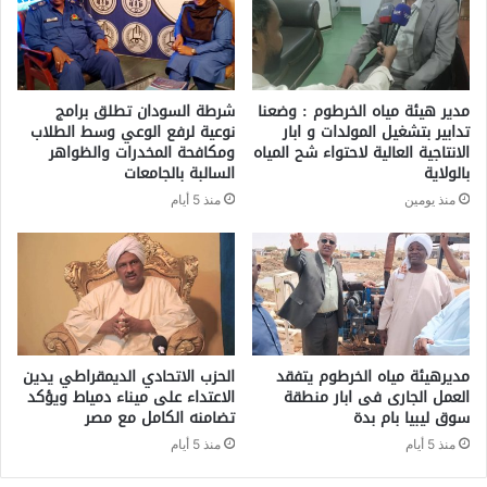
مدير هيئة مياه الخرطوم : وضعنا
شرطة السودان تطلق برامج
تدابير بتشغيل المولدات و ابار
نوعية لرفع الوعي وسط الطلاب
الانتاجية العالية لاحتواء شح المياه
ومكافحة المخدرات والظواهر
بالولاية
السالبة بالجامعات
منذ يومين
منذ 5 أيام
مديرهيئة مياه الخرطوم يتفقد
الحزب الاتحادي الديمقراطي يدين
العمل الجارى فى ابار منطقة
الاعتداء على ميناء دمياط ويؤكد
سوق ليبيا بام بدة
تضامنه الكامل مع مصر
منذ 5 أيام
منذ 5 أيام