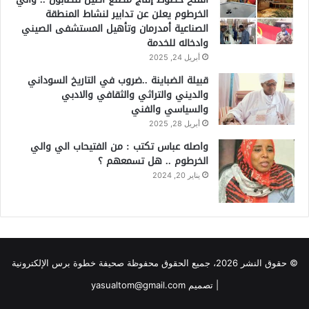
الخرطوم يعلن عن تدابير لنشاط المنطقة
الصناعية أمدرمان وتأهيل المستشفى الصيني
وادخاله للخدمة
أبريل 24, 2025
قبيلة الضباينة ..ضروب في التاريخ السوداني
والديني والتراثي والثقافي والادبي
والسياسي والفني
أبريل 28, 2025
واصله عباس تكتب : من الفتيحاب الي والي
الخرطوم .. هل تسمعهم ؟
يناير 20, 2024
© حقوق النشر 2026، جميع الحقوق محفوظة صحيفة خطوة برس الإلكترونية
| تصميم yasualtom@gmail.com