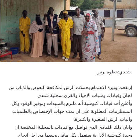
ب
ر
ي
د
ا
إ
ل
ك
ت
ر
.شندي:خطوة برس
و
ن
إرتفعت وتيرة الاهتمام بحملات الرش لمكافحة البعوض والذباب من
ي
لجان وقيادات وشباب الاحياء والقرى بمحلية شندي
ا
وأعلن أحد قيادات كبوشية أنه ملتزم بالمبيدات وتوفير الوقود وكل
المستلزمات المطلوبة على ان تمده جهات الإختصاص بالطلمبات
وآليات الرش الصغيرة والكبيرة.
وابان ذلك القيادي الذي تواصل مع قيادات بالمحلية المختصة ان
وحدة كبوشية الادارية ستعمل بكل مافي وسعها من اجل انجاح