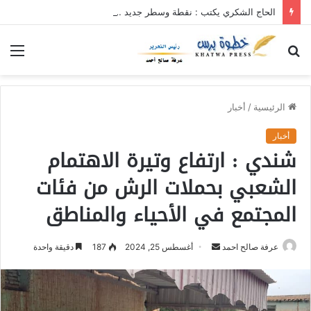
الحاج الشكري يكتب : نقطة وسطر جديد … حكومة الآمل بلا رأس ولا قعر (٢)
بحث
الق
عن
الرئيسية
/
أخبار
أخبار
شندي : ارتفاع وتيرة الاهتمام
الشعبي بحملات الرش من فئات
المجتمع في الأحياء والمناطق
عرفة صالح احمد
أ
أغسطس 25, 2024
187
دقيقة واحدة
ر
س
ل