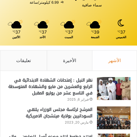
6.99 كيلومتر/ساعة
سماء صافية
37
37
37
39
37
℃
℃
℃
℃
℃
الخميس
الجمعة
السبت
الأحد
الأثنين
الأشهر
الأخيرة
تعليقات
نهر النيل : إمتحانات الشهادة الابتدائية في
الرابع والعشرين من مايو والشهادة المتوسطة
في التاسع عشر من يوليو المقبل
فبراير 6, 2025
المرشح لرئاسة مجلس الوزراء يلتقي
السودانيين بولاية ميتشجان الامريكية
مارس 20, 2023
افتتح خطوط إنتاج مصنع أصيل للصابون .. والي