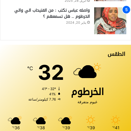
أبريل 28, 2025
واصله عباس تكتب : من الفتيحاب الي والي
الخرطوم .. هل تسمعهم ؟
يناير 20, 2024
الطقس
32
℃
الخرطوم
41º - 32º
41%
7.76 كيلومتر/ساعة
غيوم متفرقة
36
38
39
39
41
℃
℃
℃
℃
℃