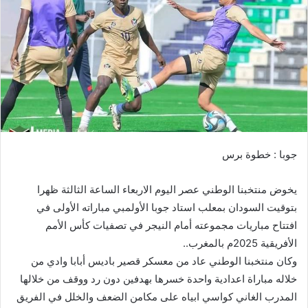
ي
د
ا
إ
ل
ك
ت
ر
و
جوبا : خطوة برس
ن
ي
يخوض منتخبنا الوطني عصر اليوم الاربعاء الساعة الثالثة ظهرا
ا
بتوقيت السودان بمعلب استاد جوبا الأولمبي مباراته الأولى في
افتتاح مباريات مجموعته أمام النيجر في تصفيات كأس الأمم
الأفريقية 2025م بالمغرب..
وكان منتخبنا الوطني عاد من معسكر قصير باديس أبابا وادي من
خلاله مباراة اعدادية واحدة خسرها بهدفين دون رد ووقف من خلالها
المدرب الغاني كواسي ابياه على مكامن الضعف والخلل في الفريق