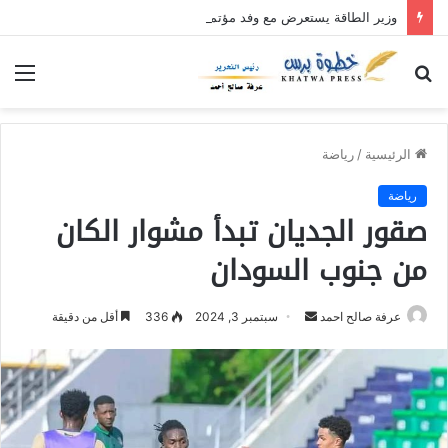
وزير الطاقة يستعرض مع وفد مؤتمر خريجي شعب البجا الجهود الجارية لاستقرار كهرباء البحر الأحمر
بحث
الق
عن
الرئيسية
/
رياضة
رياضة
صقور الجديان تبدأ مشوار الكان
من جنوب السودان
عرفة صالح احمد
أ
سبتمبر 3, 2024
336
أقل من دقيقة
ر
س
ل
ب
ر