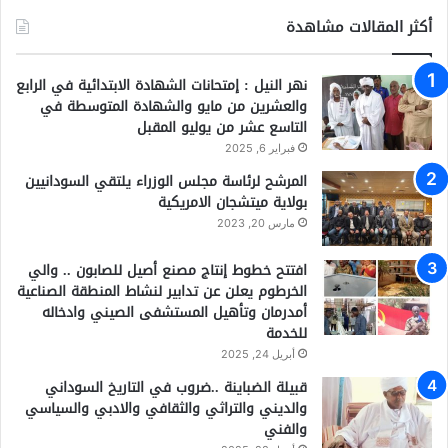
أكثر المقالات مشاهدة
نهر النيل : إمتحانات الشهادة الابتدائية في الرابع
والعشرين من مايو والشهادة المتوسطة في
التاسع عشر من يوليو المقبل
فبراير 6, 2025
المرشح لرئاسة مجلس الوزراء يلتقي السودانيين
بولاية ميتشجان الامريكية
مارس 20, 2023
افتتح خطوط إنتاج مصنع أصيل للصابون .. والي
الخرطوم يعلن عن تدابير لنشاط المنطقة الصناعية
أمدرمان وتأهيل المستشفى الصيني وادخاله
للخدمة
أبريل 24, 2025
قبيلة الضباينة ..ضروب في التاريخ السوداني
والديني والتراثي والثقافي والادبي والسياسي
والفني