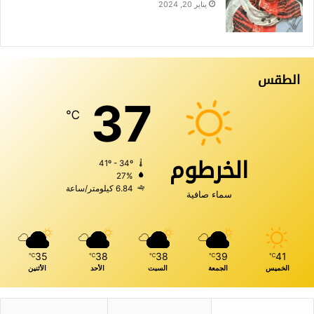
يناير 20, 2024
الطقس
37
℃
الخرطوم
41º - 34º
27%
6.84 كيلومتر/ساعة
سماء صافية
35
38
38
39
41
℃
℃
℃
℃
℃
الخميس
الجمعة
السبت
الأحد
الأثنين