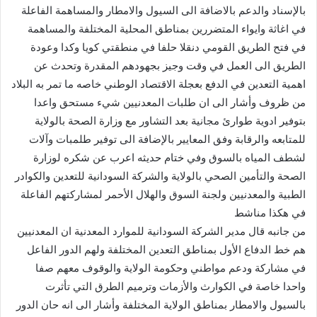
بالإسناد والدعم بالاضافة الى السيول والامطار والمساهمة الفاعلة
في اغاثة وايواء المتضررين بمناطق المحلية المختلفة والمساهمة
في فتح الطريق القومي دنقلا حلفا في منطقتي كويا وكدا وعودة
الطريق الى العمل في وقت وجيز بجهودهم المقدرة وتحدث عن
اهمية التعدين في الدفع بعجلة الاقتصاد الوطني خاصه ما تمر به البلاد
من ظروف وأشار الى ان طلبات المعدنيين شيء مستحق واعدا
بتوفير ادوية طوارئ مجانية بعد التشاور مع وزارة الصحة بالولاية
للمتابعه والرقابة وفق المعايير بالإضافة الى توفير طلمبات وآلات
لشطف المياه بالسوق وفي ختام حديثه اعرب عن شكره لوزارة
الصحة والتأمين الصحي بالولاية والشركة السودانية للتعدين والكوادر
الطبية والمعدنيين ولجنة السوق والهلال الأحمر لمشاركتهم الفاعلة
في هكذا مناشط
من جانبه قال مدير الشركة السودانية للموارد المعدنية ان المعدنيين
هم خط الدفاع الأول بمناطق التعدين المختلفة ولهم الدور الفاعل
في مشاركة ودعم مواطني وحكومة الولاية والوقوف معهم صفا
واحدا خاصة في الكوارث والأزمات وترميم الطرق التي تأثرت
بالسيول والامطار بمناطق الولاية المختلفة وأشار الى انه حان الدور