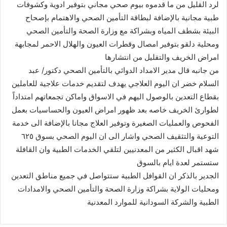
لرد القليل من ما قدموه بيوم صحي مجاني بتوفير ادوية وكشوفات
طبية مجانية بالإضافة لبطاقة التأمين الصحي والاهتمام بإصحاح
البيئة بشطف المياه وبشراكة مع وزارة الصحة والتأمين الصحي
ومحلية دلقو بتوفير امصال وقطرات العيون والهلال الاحمر لمجابهة
امراض الخريف والتقليل من انتشارها
من جانبه قال مدير الامداد الدوائي بالتأمين الصحي دكتور/ عبد
السلام خضر ان اليوم العلاجي يهدف لتقديم خدمات علاجية للعاملين
بقطاع التعدين بالوصول اليهم في الاسواق واماكن تجمعاتهم امتداداً
لطوارئ الخريف خاصه بعد ظهور امراض العيون والحساسيات بعمل
الفحوص والعمليات الصغيرة وتوفير العلاج مجانا بالإضافة الى خدمة
التوعية والتثقيف الصحي واشار الى ان اليوم الصحي بسوق ٦٢٥
شهد اقبال الكثير من المعدنيين لتلقي الخدمات الطبية وان القافلة
ستستمر لعدة ايام بالسوق
الجدير بالذكر ان القوافل الطبية ستتواصل في جميع مناطق التعدين
ومحليات الولاية بشراكة وزارة الصحة والتأمين الصحي والامدادات
الطبية والشركة السودانية للموارد المعدنية