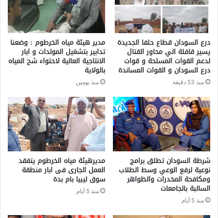
درع السودان قطاع حلفا الجديدة
مدير هيئة مياه الخرطوم : وضعنا
يسير قافلة الي محاور القتال
تدابير بتشغيل المولدات و ابار
لدعم القوات المسلحة و قوات
الانتاجية العالية لاحتواء شح المياه
درع السودان و القوات المساندة
بالولاية
منذ 53 دقيقة
منذ يومين
شرطة السودان تطلق برامج
مديرهيئة مياه الخرطوم يتفقد
نوعية لرفع الوعي وسط الطلاب
العمل الجارى فى ابار منطقة
ومكافحة المخدرات والظواهر
سوق ليبيا بام بدة
السالبة بالجامعات
منذ 5 أيام
منذ 5 أيام