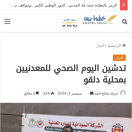
الرمز بالبطانة حمد بلة المدني.. الدور الوطني الكبير ..ومواقف مساندةوداعمة للمجتمع .
بحث
الق
عن
الرئيسية
/
أخبار
أخبار
تدشين اليوم الصحي للمعدنيين
بمحلية دلقو
عرفة صالح احمد
أ
سبتمبر 5, 2024
234
2 دقائق
ر
س
ل
ب
ر