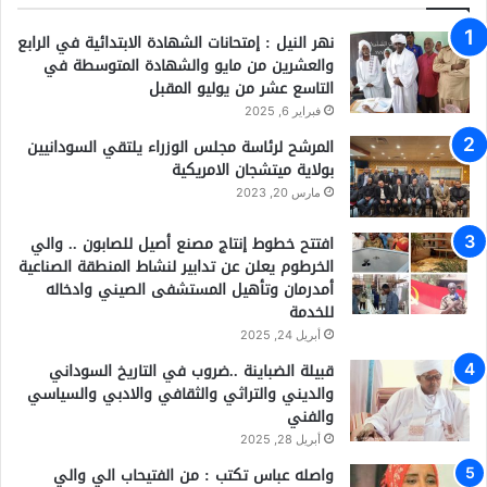
نهر النيل : إمتحانات الشهادة الابتدائية في الرابع
والعشرين من مايو والشهادة المتوسطة في
التاسع عشر من يوليو المقبل
فبراير 6, 2025
المرشح لرئاسة مجلس الوزراء يلتقي السودانيين
بولاية ميتشجان الامريكية
مارس 20, 2023
افتتح خطوط إنتاج مصنع أصيل للصابون .. والي
الخرطوم يعلن عن تدابير لنشاط المنطقة الصناعية
أمدرمان وتأهيل المستشفى الصيني وادخاله
للخدمة
أبريل 24, 2025
قبيلة الضباينة ..ضروب في التاريخ السوداني
والديني والتراثي والثقافي والادبي والسياسي
والفني
أبريل 28, 2025
واصله عباس تكتب : من الفتيحاب الي والي