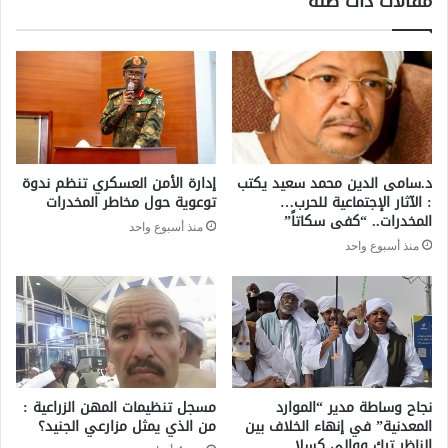
مقالات ذات صلة
د.سامى الدين محمد سعيد يكتب
إدارة الأمن العسكري تنظم ندوة
: الآثار الإجتماعية للحرب…
توعوية حول مخاطر المخدرات
المخدرات.. “كفى سكاتاً”
منذ أسبوع واحد
منذ أسبوع واحد
نجاح وساطة مدير “الموارد
مسجل تنظيمات المهن الزراعية :
المعدنية” في إنهاء الخلاف بين
من الذي يمثل مزارعي الجنيد؟
الناظر تِرك ووالي كسلا