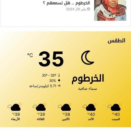
الخرطوم .. هل تسمعهم ؟
يناير 20, 2024
الطقس
35
℃
الخرطوم
35º - 35º
30%
5.71 كيلومتر/ساعة
سماء صافية
39
39
38
40
40
℃
℃
℃
℃
℃
السبت
الأحد
الأثنين
الثلاثاء
الأربعاء