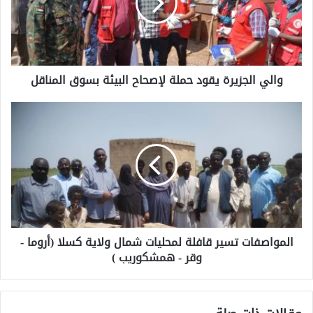
والي الجزيرة يقود حملة لإصحاح البيئة بسوق المناقل
المواصفات تسير قافلة لمحليات شمال ولاية كسلا (أروما -
وقر - همشكوريب )