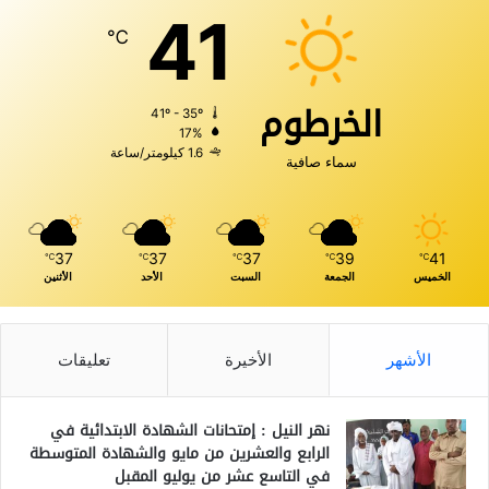
41
℃
الخرطوم
41º - 35º
17%
1.6 كيلومتر/ساعة
سماء صافية
37
37
37
39
41
℃
℃
℃
℃
℃
الخميس
الجمعة
السبت
الأحد
الأثنين
الأشهر
الأخيرة
تعليقات
نهر النيل : إمتحانات الشهادة الابتدائية في
الرابع والعشرين من مايو والشهادة المتوسطة
في التاسع عشر من يوليو المقبل