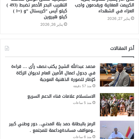
الكريمت المغاربة ويقدمون واجب
التهريب البحر الأحمر تضبط (493 )
العزاء في الشهداء
كيلو آيس “كريستال “و (١٠٠ )
كيلو هيروين
يناير 27, 2026
يناير 26, 2026
أخر المقالات
محمد عبدالله الشيخ يكتب:نصف رأى … قراءة
في جدول اعمال الأمين العام لديوان الزكاة
كإطار للصورة الذهنية الموجبة
منذ 57 دقيقة
الاستسلام علامات فناء الدعم السريع
منذ 5 ساعات
الرمز بالبطانة حمد بلة المدني.. دور وطني كبير
..ومواقف مساندةوداعمة للمجتمع .
منذ 6 ساعات