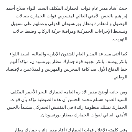
حيث أشاد مدير عام قوات الجمارك المكلف السيد اللواء صلاح أحمد
إبراهيم بالحس الأمني العالي لمنسوبي قوات الجمارك بصالات
الوصول والمغادرة بمطار بورتسودان الدولي وعملهم على تسهيل
وتبسيط الإجراءات الجمركية ومراقبة حركة الركاب وضبط حالات
التهريب.
كما أثنى مساعد المدير العام للشئون الإدارية والمالية السيد اللواء
بابكر يوسف بابكر بجهود قوة جمارك مطار بورتسودان، مؤكداً أنهم
خط الدفاع الأول ضد كافة المخربين والمهربين والمتلاعبين بالإقتصاد
الوطني.
ومن جانبه أوضح مدير الإدارة العامة لجمارك البحر الأحمر المكلف
السيد العميد هشام محمد الحسن أن هذه الضبطية تؤكد بأن قوات
الجمارك تمتلك منظومة رائدة في التفتيش الجمركي مشيداً بالحس
الأمني العالي لقوات الجمارك بمطار بورتسودان.
وفي كلمته (لإعلام قوات الجمارك) أفاد مدير دائرة جمارك مطار