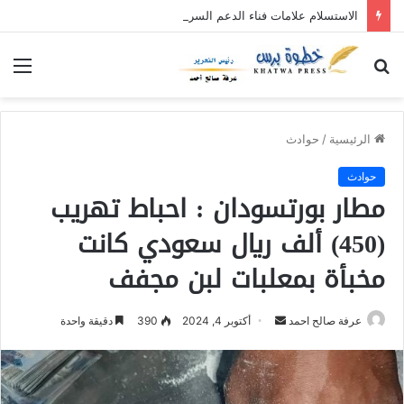
الاستسلام علامات فناء الدعم السريع
بحث
الق
عن
الرئيسية
/
حوادث
حوادث
مطار بورتسودان : احباط تهريب
(450) ألف ريال سعودي كانت
مخبأة بمعلبات لبن مجفف
عرفة صالح احمد
أ
أكتوبر 4, 2024
390
دقيقة واحدة
ر
س
ل