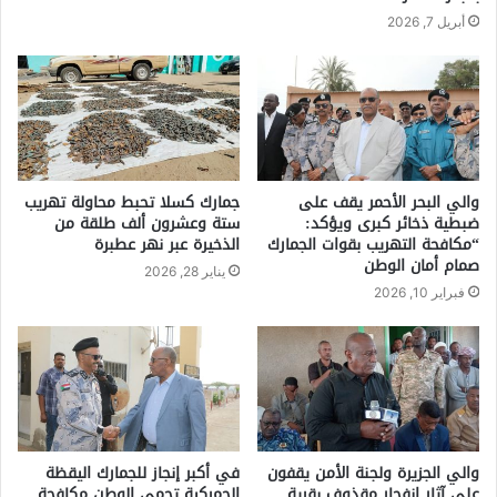
أبريل 7, 2026
والي البحر الأحمر يقف على
جمارك كسلا تحبط محاولة تهريب
ضبطية ذخائر كبرى ويؤكد:
ستة وعشرون ألف طلقة من
“مكافحة التهريب بقوات الجمارك
الذخيرة عبر نهر عطبرة
صمام أمان الوطن
يناير 28, 2026
فبراير 10, 2026
والي الجزيرة ولجنة الأمن يقفون
في أكبر إنجاز للجمارك اليقظة
على آثار إنفجار مقذوف بقرية
الجمركية تحمى الوطن مكافحة