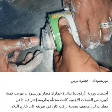
ب
ر
ي
د
ا
إ
ل
ك
ت
ر
و
ن
ي
ا
بورتسودان : خطوة برس
أحبطت وردية (أركويت) بدائرة جمارك مطار بورتسودان تهريب كمية
كبيرة من العملات الأجنبية كانت مخبأة بطريقة إحترافية داخل
معلبات لبن مجفف بصحبة راكب كان في طريقه إلى خارج البلاد.