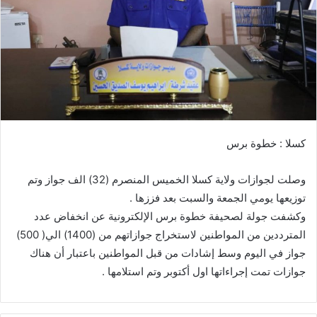
ي
د
ا
إ
ل
ك
ت
ر
كسلا : خطوة برس
و
ن
وصلت لجوازات ولاية كسلا الخميس المنصرم (32) الف جواز وتم
ي
ا
توزيعها يومي الجمعة والسبت بعد فززها .
وكشفت جولة لصحيفة خطوة برس الإلكترونية عن انخفاض عدد
المترددين من المواطنين لاستخراج جوازاتهم من (1400) الي( 500)
جواز في اليوم وسط إشادات من قبل المواطنين باعتبار أن هناك
جوازات تمت إجراءاتها اول أكتوبر وتم استلامها .