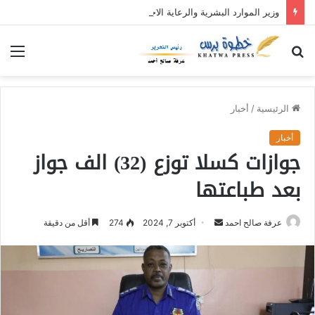
وزير الموارد البشرية والرعاية الاجتماعية يدشن نفرة “عطاء الإحسان (5)” بولاية القضارف بتكلفة تجاوزت (27) مليار جنيه
بحث
الق
عن
الرئيسية
/
أخبار
أخبار
جوازات كسلا توزع (32) الف جواز
بعد طباعتها
عرفة صالح احمد
أ
أكتوبر 7, 2024
274
أقل من دقيقة
ر
س
ل
ب
ر