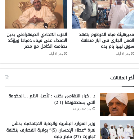
مديرهيئة مياه الخرطوم يتفقد
الحزب الاتحادي الديمقراطي يدين
العمل الجارى فى ابار منطقة
الاعتداء على ميناء دمياط ويؤكد
سوق ليبيا بام بدة
تضامنه الكامل مع مصر
منذ 6 أيام
منذ 6 أيام
أخر المقالات
د . كرار التهامي يكتب : تأجيل الالم …الحكومة
التي يستحقونها (1-2)
منذ 42 دقيقة
وزير الموارد البشرية والرعاية الاجتماعية يدشن
نفرة “عطاء الإحسان (5)” بولاية القضارف بتكلفة
تجاوزت (27) مليار جنيه