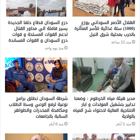
الهلال الأحمر السوداني يوزع
درع السودان قطاع حلفا الجديدة
(1000) سلة غذائية للأسر المتأثرة
يسير قافلة الي محاور القتال
بالحرب بمحلية شرق النيل
لدعم القوات المسلحة و قوات
درع السودان و القوات المساندة
منذ 22 ساعة
منذ يوم واحد
مدير هيئة مياه الخرطوم : وضعنا
شرطة السودان تطلق برامج
تدابير بتشغيل المولدات و ابار
نوعية لرفع الوعي وسط الطلاب
الانتاجية العالية لاحتواء شح المياه
ومكافحة المخدرات والظواهر
بالولاية
السالبة بالجامعات
منذ 3 أيام
منذ 6 أيام