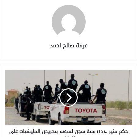
عرفة صالح احمد
حكم مثير ..(15) سنة سجن لمتهم بتحريض المليشيات على