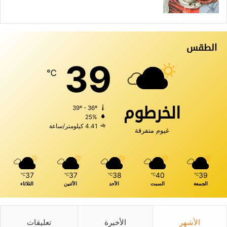
الطقس
39
℃
الخرطوم
39º - 36º
25%
4.41 كيلومتر/ساعة
غيوم متفرقة
37
37
38
40
39
℃
℃
℃
℃
℃
الجمعة
السبت
الأحد
الأثنين
الثلاثاء
الأشهر
الأخيرة
تعليقات