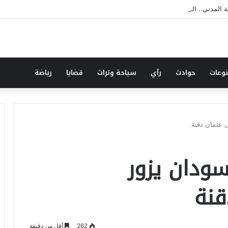
لة المدني.. الدور الوطني الكبير ..ومواقف مساندةوداعمة للمجتمع .
وعات
حوادث
رأي
سياحة وتراث
قضايا
رياضة
 عثمان دقنة
سودان يزور
نة
262
أقل من دقيقة