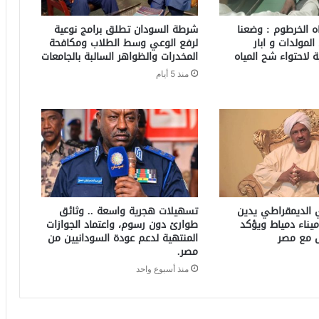
ه الخرطوم : وضعنا
شرطة السودان تطلق برامج نوعية
المولدات و ابار
لرفع الوعي وسط الطلاب ومكافحة
ية لاحتواء شح المياه
المخدرات والظواهر السالبة بالجامعات
منذ 5 أيام
ي الديمقراطي يدين
تسهيلات هجرية واسعة .. وثائق
ميناء دمياط ويؤكد
طوارئ دون رسوم، واعتماد الجوازات
ل مع مصر
المنتهية لدعم عودة السودانيين من
مصر.
منذ أسبوع واحد