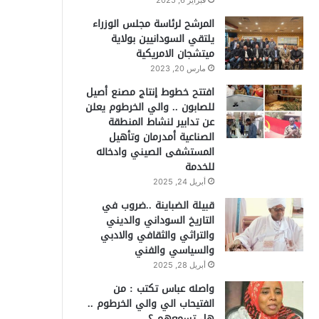
فبراير 6, 2025
المرشح لرئاسة مجلس الوزراء
يلتقي السودانيين بولاية
ميتشجان الامريكية
مارس 20, 2023
افتتح خطوط إنتاج مصنع أصيل
للصابون .. والي الخرطوم يعلن
عن تدابير لنشاط المنطقة
الصناعية أمدرمان وتأهيل
المستشفى الصيني وادخاله
للخدمة
أبريل 24, 2025
قبيلة الضباينة ..ضروب في
التاريخ السوداني والديني
والتراثي والثقافي والادبي
والسياسي والفني
أبريل 28, 2025
واصله عباس تكتب : من
الفتيحاب الي والي الخرطوم ..
هل تسمعهم ؟