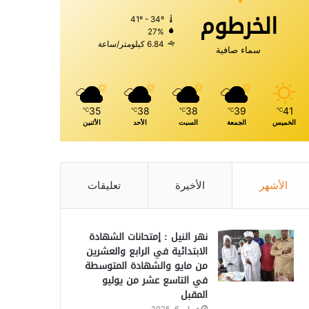
الخرطوم
41º - 34º
27%
6.84 كيلومتر/ساعة
سماء صافية
35
38
38
39
41
℃
℃
℃
℃
℃
الخميس
الجمعة
السبت
الأحد
الأثنين
الأشهر
الأخيرة
تعليقات
نهر النيل : إمتحانات الشهادة
الابتدائية في الرابع والعشرين
من مايو والشهادة المتوسطة
في التاسع عشر من يوليو
المقبل