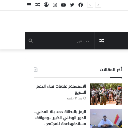
فيسبوك
تويتر
يوتيوب
انستقرام
تسجيل
مقال
إضافة
الدخول
عشوائي
عمود
جانبي
مقال
بحث
عشوائي
عن
أخر المقالات
الاستسلام علامات فناء الدعم
السريع
منذ 11 دقيقة
الرمز بالبطانة حمد بلة المدني..
الدور الوطني الكبير ..ومواقف
مساندةوداعمة للمجتمع .