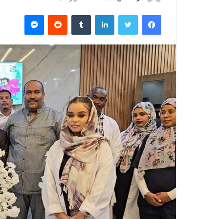
ر
فيسبوك
تويتر
لينكدإن
‏Tumblr
‏Reddit
ماسنجر
س
ل
ب
ر
ي
د
ا
إ
ل
ك
ت
ر
و
ن
ي
ا