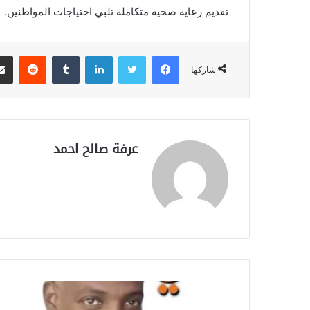
تقديم رعاية صحية متكاملة تلبي احتياجات المواطنين.
فيسبوك
تويتر
لينكدإن
‏Tumblr
‏Reddit
شاركها
عرفة صالح احمد