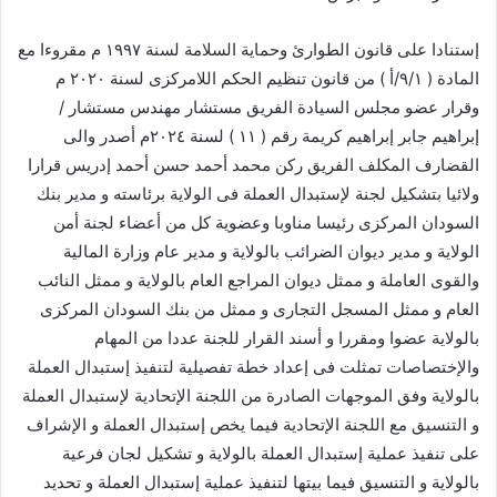
إستنادا على قانون الطوارئ وحماية السلامة لسنة ١٩٩٧ م مقروءا مع
المادة ( ٩/١/أ ) من قانون تنظيم الحكم اللامركزى لسنة ٢٠٢٠ م
وقرار عضو مجلس السيادة الفريق مستشار مهندس مستشار /
إبراهيم جابر إبراهيم كريمة رقم ( ١١ ) لسنة ٢٠٢٤م أصدر والى
القضارف المكلف الفريق ركن محمد أحمد حسن أحمد إدريس قرارا
ولائيا بتشكيل لجنة لإستبدال العملة فى الولاية برئاسته و مدير بنك
السودان المركزى رئيسا مناوبا وعضوية كل من أعضاء لجنة أمن
الولاية و مدير ديوان الضرائب بالولاية و مدير عام وزارة المالية
والقوى العاملة و ممثل ديوان المراجع العام بالولاية و ممثل النائب
العام و ممثل المسجل التجارى و ممثل من بنك السودان المركزى
بالولاية عضوا ومقررا و أسند القرار للجنة عددا من المهام
والإختصاصات تمثلت فى إعداد خطة تفصيلية لتنفيذ إستبدال العملة
بالولاية وفق الموجهات الصادرة من اللجنة الإتحادية لإستبدال العملة
و التنسيق مع اللجنة الإتحادية فيما يخص إستبدال العملة و الإشراف
على تنفيذ عملية إستبدال العملة بالولاية و تشكيل لجان فرعية
بالولاية و التنسيق فيما بيتها لتنفيذ عملية إستبدال العملة و تحديد