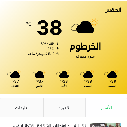
الطقس
38
℃
الخرطوم
39º - 35º
27%
5.12 كيلومتر/ساعة
غيوم متفرقة
37
37
38
39
39
℃
℃
℃
℃
℃
الجمعة
السبت
الأحد
الأثنين
الثلاثاء
الأشهر
الأخيرة
تعليقات
نهر النيل : إمتحانات الشهادة الابتدائية في