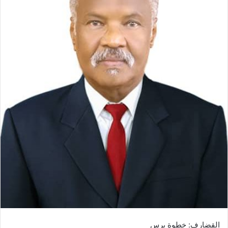
ي
د
ا
إ
ل
ك
ت
ر
و
ن
ي
ا
القضارف: خطوة برس