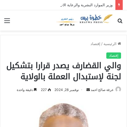
وزير الموارد البشرية والرعاية الاجتماعية يدشن نفرة “عطاء الإحسان (5)” بولاية القضارف بتكلفة تجاوزت (27) مليار جنيه
بحث
الق
عن
الرئيسية
/
إقتصاد
إقتصاد
والي القضارف يصدر قرارا بتشكيل
لجنة لإستبدال العملة بالولاية
عرفة صالح احمد
أ
نوفمبر 28, 2024
227
دقيقة واحدة
ر
س
ل
ب
ر