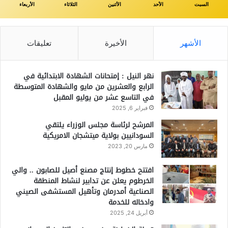
السبت
الأحد
الأثنين
الثلاثاء
الأربعاء
الأشهر
الأخيرة
تعليقات
نهر النيل : إمتحانات الشهادة الابتدائية في
الرابع والعشرين من مايو والشهادة المتوسطة
في التاسع عشر من يوليو المقبل
فبراير 6, 2025
المرشح لرئاسة مجلس الوزراء يلتقي
السودانيين بولاية ميتشجان الامريكية
مارس 20, 2023
افتتح خطوط إنتاج مصنع أصيل للصابون .. والي
الخرطوم يعلن عن تدابير لنشاط المنطقة
الصناعية أمدرمان وتأهيل المستشفى الصيني
وادخاله للخدمة
أبريل 24, 2025