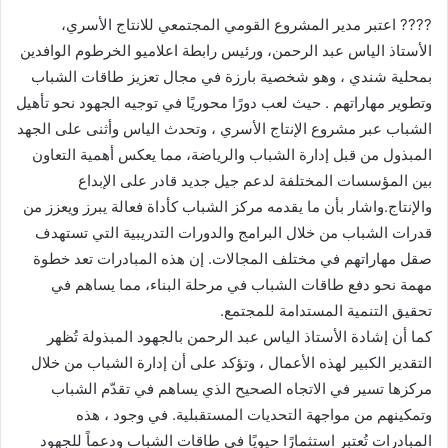
???? اعتبر مدير المشروع القومي المجتمعي للانتاج الأسري،
الأستاذ الياس عبد الرحمن، ورئيس رابطة اعلاميو الخرطوم الوافدين
بمحلية شندي ، وهو شخصية بارزة في مجال تعزيز طاقات الشباب
وتطوير مهاراتهم . حيث لعب دورًا محوريًا في توجيه الجهود نحو تأهيل
الشباب عبر مشروع الإنتاج الأسري ، وتحدث الياس وأثنى على الجهد
المبذول من قبل إدارة الشباب والرياضة، مما يعكس أهمية التعاون
بين المؤسسات المختلفة لدعم جيل جديد قادر على الإبداع
والإنتاج.واشار بأن ما يقدمه مركز الشباب كأداة فعالة يبرز ويعزز من
قدرات الشباب من خلال البرامج والدورات التدريبية التي تستهدف
صقل مهاراتهم في مختلف المجالات. إن هذه المبادرات تعد خطوة
مهمة نحو دفع طاقات الشباب في مرحلة البناء، مما يساهم في
تحقيق التنمية المستدامة للمجتمع.
كما أن إشادة الأستاذ الياس عبد الرحمن بالجهود المبذولة تُظهر
التقدير الكبير لهذه الأعمال ، وتؤكد على أن إدارة الشباب من خلال
مركزها تسير في الاتجاه الصحيح الذي يساهم في تقدّم الشباب
وتمكينهم من مواجهة التحديات المستقبلية. في وجود ، هذه
المبادرات تُعتبر استثمارًا حيويًا في طاقات الشباب ودعماً للجهود