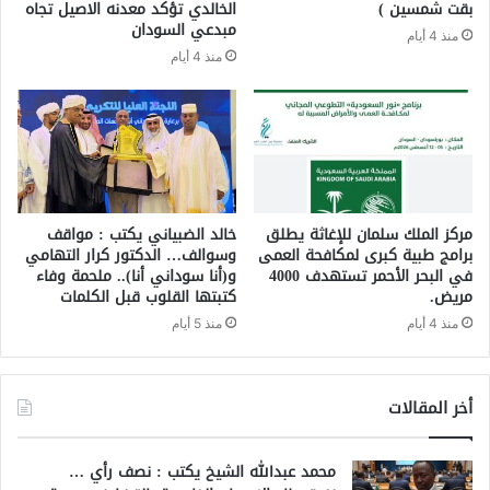
بقت شمسين )
الخالدي تؤكد معدنه الاصيل تجاه
مبدعي السودان
منذ 4 أيام
منذ 4 أيام
مركز الملك سلمان للإغاثة يطلق
خالد الضبياني يكتب : مواقف
برامج طبية كبرى لمكافحة العمى
وسوالف… الدكتور كرار التهامي
في البحر الأحمر تستهدف 4000
و(أنا سوداني أنا).. ملحمة وفاء
مريض.
كتبتها القلوب قبل الكلمات
منذ 4 أيام
منذ 5 أيام
أخر المقالات
محمد عبدالله الشيخ يكتب : نصف رأي …