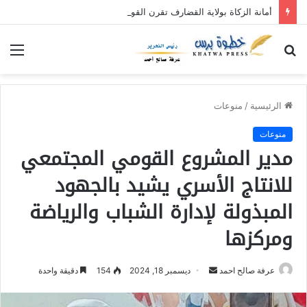
أمانة الزكاة بولاية القضارف تقرن القول بالفعل بنفرة عطاء الإحسان (٥)
بحث
الق
عن
الرئيسية
/
منوعات
منوعات
مدير المشروع القومي المجتمعي
للانتاج الأسري يشيد بالجهود
المبذولة لإدارة الشباب والرياضة
ومركزها
عرفة صالح احمد
أ
ديسمبر 18, 2024
154
دقيقة واحدة
ر
س