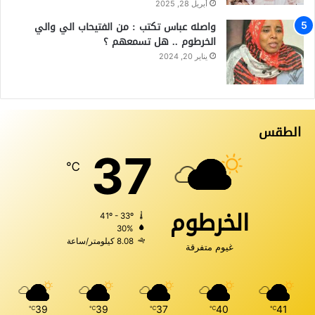
أبريل 28, 2025
واصله عباس تكتب : من الفتيحاب الي والي
الخرطوم .. هل تسمعهم ؟
يناير 20, 2024
الطقس
37
℃
الخرطوم
41º - 33º
30%
8.08 كيلومتر/ساعة
غيوم متفرقة
39
39
37
40
41
℃
℃
℃
℃
℃