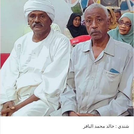
ل
ب
ر
ي
د
ا
إ
ل
ك
ت
ر
و
ن
ي
ا
شندي : خالد محمد الباقر