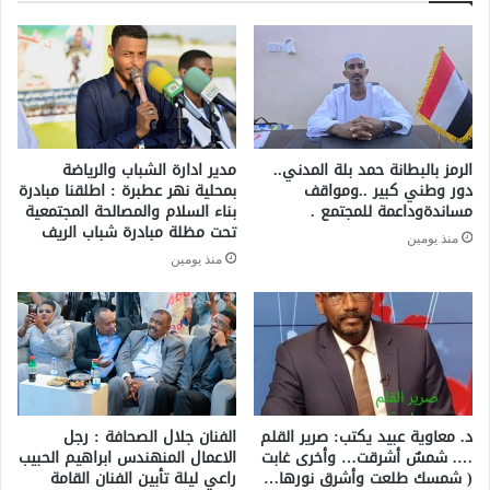
الرمز بالبطانة حمد بلة المدني..
مدير ادارة الشباب والرياضة
دور وطني كبير ..ومواقف
بمحلية نهر عطبرة : اطلقنا مبادرة
مساندةوداعمة للمجتمع .
بناء السلام والمصالحة المجتمعية
تحت مظلة مبادرة شباب الريف
منذ يومين
منذ يومين
د. معاوية عبيد يكتب: صرير القلم
الفنان جلال الصحافة : رجل
…. شمسٌ أشرقت… وأخرى غابت
الاعمال المنهندس ابراهيم الحبيب
( شمسك طلعت وأشرق نورها…
راعي ليلة تأبين الفنان القامة