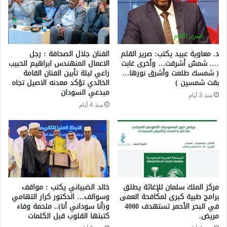
د. معاوية عبيد يكتب: صرير القلم
الفنان جلال الصحافة : رجل
…. شمسٌ أشرقت… وأخرى غابت
الاعمال المنهندس ابراهيم الحبيب
( شمسك طلعت وأشرق نورها…
راعي ليلة تأبين الفنان القامة
بقت شمسين )
الخالدي تؤكد معدنه الاصيل تجاه
مبدعي السودان
منذ 3 أيام
منذ 4 أيام
مركز الملك سلمان للإغاثة يطلق
خالد الضبياني يكتب : مواقف
برامج طبية كبرى لمكافحة العمى
وسوالف… الدكتور كرار التهامي
في البحر الأحمر تستهدف 4000
و(أنا سوداني أنا).. ملحمة وفاء
مريض.
كتبتها القلوب قبل الكلمات