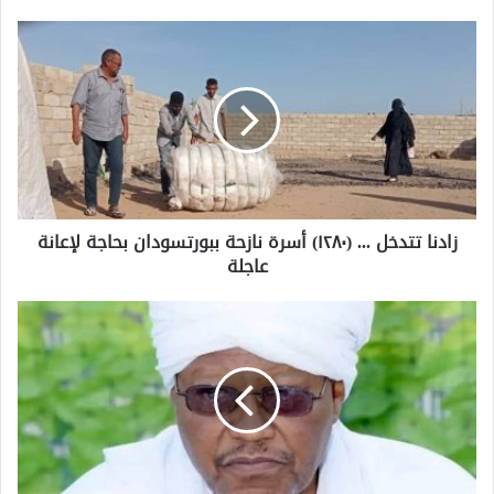
زادنا تتدخل ... (١٢٨٠) أسرة نازحة ببورتسودان بحاجة لإعانة
عاجلة