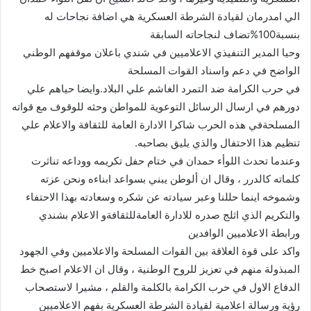
الي امدرمان لقيادة الشرطة العسكرية هي اضافة نجاحات له
بنسبة100%تضاف لنجاحاته السابقة
وحيا المدير التنفيذي الاعلاميين في شندي باعلان موقفهم الوطني
الواضح في دعم واسناد القوات المسلحة
في حرب الكرامة ضد التمرد الغاشم علي البلاد.وايضا حياهم علي
دورهم في ارسال الرسائل التوعوية للمواطن وحثه للوقوف مع قواته
المسلحةفي هذه الحرب شاكرا الادارة العامة للثقافة والاعلام علي
تنظيم هذا الاحتفال والذي يليق بصاحبه.
وعندما تحدث اللوأء حمدان في ختام حفل تكريمه ووداعه تناثرت
كلماته كالدرر ، وقال ان ألوطن يبني بسواعد ابناءه ونحن عزته
وشموخه اينما حللنا وعبر سيادته عن شكره وسعادته بهذا الاحتفاء
والتكريم الذي اثلج صدره للادارة العامةللثقافةو الاعلام بشندي
ورابطة الاعلاميين الوافدين
واكد على قوة العلاقة بين القوات المسلحة والاعلاميين وفي الجهود
المبذولة منهم في تعزيز للروح الوطنية ، وقال ان الاعلام اصبح خط
الدفاع الاول في حرب الكرامة بالكلمة والقلم ، مشيرا لاستصحاب
رؤية ورسالة اعلامية لقيادة الشرطة العسكرية بفهم الاعلاميين