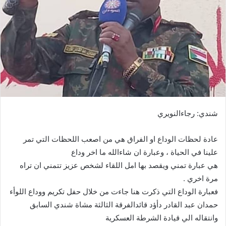
ي
د
ا
إ
ل
ك
ت
ر
و
شندي: رجاءالنويري
ن
ي
عادة لحظات الوداع او الفراق هي من اصعب اللحظات التي تمر
ا
علينا في الحياة ، وعبارة ان شاءالله ما اخر وداع
هي عبارة تمني ويقصد بها امل اللقاء لشخص عزيز تتمني ان تراه
مرة اخري .
فعبارة الوداع التي ذكرت هنا جاءت من خلال حفل تكريم ووداع اللوأء
حمدان عبد القادر دأؤد قائدالفرقة الثالثة مشاة شندي السابق
وانتقاله الي قيادة الشرطة العسكرية