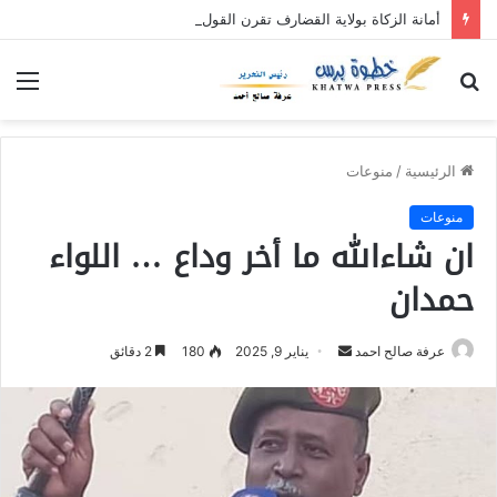
أمانة الزكاة بولاية القضارف تقرن القول بالفعل بنفرة عطاء الإحسان (٥)
بحث
الق
عن
الرئيسية
/
منوعات
منوعات
ان شاءالله ما أخر وداع … اللواء
حمدان
عرفة صالح احمد
أ
يناير 9, 2025
180
2 دقائق
ر
س
ل
ب
ر