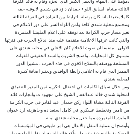
،مؤمنا على المهام والعمل الكبير الذي انجزه وقام به قائد الفرقة
الثالثة مشاة السابق اللواء حمدان داؤد في شندي لايوفيه حقه
كاملامضيفا بانه كان بوصلة الترابط بين القيادة في الفرقة الثالثة
ومجتمع محلية شندي كافة وامن اللواء السر على دور الاعلام في
تغير مسار حرب الكرامة بعد توفقه على اعلام المليشا المتمردة
والتي كانت غرفها الاعلامية متقدمة عليه منذ اندلاع الحرب في فترتها
الاولى ، مضيفا ان صوت الاعلام كان الاعلي في محلية شندي على
مستوى كل المحليات، واصبح الشريك والسند الحقيقي للقوات
المسلحة ووصفه بالسلاح الاقوي في هذه الحرب ، مشيرا الدور
المميز الذي قام به اعلامي رابطة الوافدين ويعتبر اضافة كبيرة
لمحلية شندي
ومن خلال سياق الكلمات في احتفال التكريم ثمن المدير التنفيذي
لمحلية شندي خالد عبدالغفار الشيخ على مجهودات وانجازات قائد
الفرقة الثالثة مشاة اللواء ركن حمدان عبدالقادر في حرب الكرامة
من تامين وتخطيط عسكري في كامل استعداده وجاهزيته لرد عدوان
المليشيا المتمردة مما جعل محلية شندي امنة.
وأوضح ان عملية التنقل والابدال هي امر طبيعي في المؤسسات
العسكرية والتنفيذية وغيرها ، وأكد خالد الشيخ ان نقل اللواء حمدان