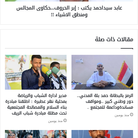
عابد سيداحمد يكتب : إبر الحروف...حكاوى المجالس
ومنطق الاشياء !!
مقالات ذات صلة
الرمز بالبطانة حمد بلة المدني..
مدير ادارة الشباب والرياضة
دور وطني كبير ..ومواقف
بمحلية نهر عطبرة : اطلقنا مبادرة
مساندةوداعمة للمجتمع .
بناء السلام والمصالحة المجتمعية
تحت مظلة مبادرة شباب الريف
منذ يومين
منذ يومين