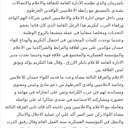
بامدرمان والذي نظمته الادارة العامة للثقافة والاعلام والاتصالات
بشندي بالتنسيق مع رابطة الاعلاميبن الوافدين الخرطوم .
ومن داخل حوش ادارة الاعلام والاعلاميين التقي شركاء الهم الواحد
ورفقاء الدرب لتكريم هذا الرجل القامة الذي كان قائدا بحجم
التحديات ومخلصا متفانيا في عمله متشبعا بالروح الوطنية .
وعندما توحدت كلمات المتحدثين في احتفال التكريم والوداع للواء
حمدان مؤكدين علي متن لعلاقة والترابط والشراكةما بين الاعلام
والمؤسسة العسكرية والمجتمع هي علاقة قوية.وحينما تحدث مدير
الادارة العامة للاعلام بابكر الازرق ، وقال هذا التكريم يؤكد ويوثق
لمتن العلاقة بين
الاعلام والفرقة الثالثة مشاة وعدد ما قدمه اللواء حمدان للاعلامين
وخاصة لاعلاميين وافدي الخرطوم من دعم مادي وعيني ومعنوي
ومساندته لهم في حرب الكرامة وثمن على انجازاته في مهامه و
حضوره ومشاركته الاجتماعية في شندي شاكرا له علي تواصله
وتعامله مع الاعلام والاعلاميبن ومن ناحيته اكد قائد ثاني الفرقة الثالثة
مشاة اللواء ركن عمر السر أكد علي ان عملية الاحلال والابدال
والتنقل في المؤسسة العسكرية سنة العمل العام وقال رفيق الدرب