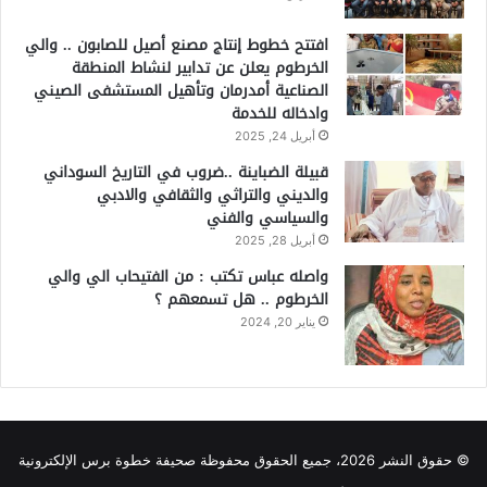
افتتح خطوط إنتاج مصنع أصيل للصابون .. والي
الخرطوم يعلن عن تدابير لنشاط المنطقة
الصناعية أمدرمان وتأهيل المستشفى الصيني
وادخاله للخدمة
أبريل 24, 2025
قبيلة الضباينة ..ضروب في التاريخ السوداني
والديني والتراثي والثقافي والادبي
والسياسي والفني
أبريل 28, 2025
واصله عباس تكتب : من الفتيحاب الي والي
الخرطوم .. هل تسمعهم ؟
يناير 20, 2024
© حقوق النشر 2026، جميع الحقوق محفوظة صحيفة خطوة برس الإلكترونية