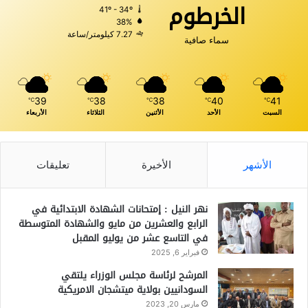
الخرطوم
41º - 34º
38%
7.27 كيلومتر/ساعة
سماء صافية
39
38
38
40
41
℃
℃
℃
℃
℃
السبت
الأحد
الأثنين
الثلاثاء
الأربعاء
الأشهر
الأخيرة
تعليقات
نهر النيل : إمتحانات الشهادة الابتدائية في
الرابع والعشرين من مايو والشهادة المتوسطة
في التاسع عشر من يوليو المقبل
فبراير 6, 2025
المرشح لرئاسة مجلس الوزراء يلتقي
السودانيين بولاية ميتشجان الامريكية
مارس 20, 2023