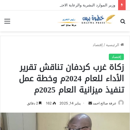
وزير الموارد البشرية والرعاية الاجتماعية يدشن نفرة “عطاء الإحسان (5)” بولاية القضارف بتكلفة تجاوزت (27) مليار جنيه
بحث
الق
عن
الرئيسية
/
إقتصاد
إقتصاد
زكاة غرب كردفان تناقش تقرير
الأداء للعام 2024م وخطة عمل
تنفيذ ميزانية العام 2025م
عرفة صالح احمد
أ
يناير 14, 2025
162
2 دقائق
ر
س
ل