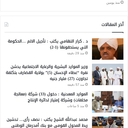
منذ يومين
أخر المقالات
د . كرار التهامي يكتب : تأجيل الالم …الحكومة
التي يستحقونها (1-2)
منذ 29 دقيقة
وزير الموارد البشرية والرعاية الاجتماعية يدشن
نفرة “عطاء الإحسان (5)” بولاية القضارف بتكلفة
تجاوزت (27) مليار جنيه
منذ 57 دقيقة
الموارد المعدنية : دخول (33) شركة (معالجة
مخلفات) وشركة إمتياز لدائرة الإنتاج
منذ 5 ساعات
محمد عبدالله الشيخ يكتب : نصف رأى… تدشين
ربط المحول القومي مع بنك أمدرمان الوطني