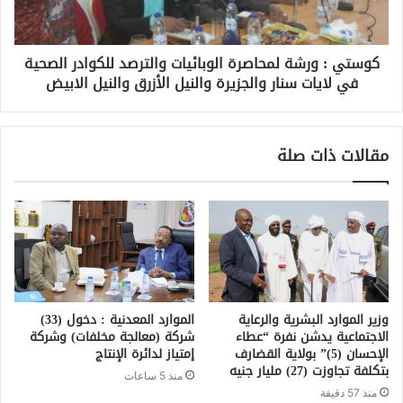
كوستي : ورشة لمحاصرة الوبائيات والترصد للكوادر الصحية
في لايات سنار والجزيرة والنيل الأزرق والنيل الابيض
مقالات ذات صلة
وزير الموارد البشرية والرعاية
الموارد المعدنية : دخول (33)
الاجتماعية يدشن نفرة “عطاء
شركة (معالجة مخلفات) وشركة
الإحسان (5)” بولاية القضارف
إمتياز لدائرة الإنتاج
بتكلفة تجاوزت (27) مليار جنيه
منذ 5 ساعات
منذ 57 دقيقة