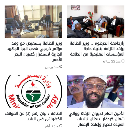
زارجامعة الخرطوم .. وزير الطاقة
وزير الطاقة يستعرض مع وفد
يؤكد التزامه بتلبية حاجة
مؤتمر خريجي شعب البجا الجهود
المؤسسات التعليمية من الطاقة
الجارية لاستقرار كهرباء البحر
الأحمر
منذ 22 ساعة
منذ يومين
الأمين العام لديوان الزكاة ووالي
الطاقة : بيان رقم (٤) ​عن الموقف
شمال كردفان يبحثان ترتيبات
الكهربائي في البلاد
العودة للديار وإعادة الإعمار
منذ 3 أيام