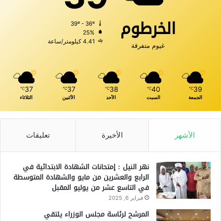
الخرطوم
39º - 36º
25%
4.41 كيلومتر/ساعة
غيوم متفرقة
37
37
38
40
39
℃
℃
℃
℃
℃
الجمعة
السبت
الأحد
الأثنين
الثلاثاء
الأشهر
الأخيرة
تعليقات
نهر النيل : إمتحانات الشهادة الابتدائية في
الرابع والعشرين من مايو والشهادة المتوسطة
في التاسع عشر من يوليو المقبل
فبراير 6, 2025
المرشح لرئاسة مجلس الوزراء يلتقي