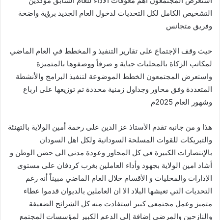
استعرض المجتمعون اهم معوقات الأداء للعام السابق مؤكدين
التشخيص الكامل لكل التحديات لدخول العام الجديد برؤية واضحة
وفريق متجانس
حيث وقف الإجتماع على تقارير التنفيذ و المخطط في العام الماضي
لمكاتب الزكاة بالمحليات جباية و صرفاً ووصفوها بالمتميزة
واستعرض المجتمعون الخطط الموضوعة لتنفيذ البرامج والأنشطة
المتعددة وفق محاور وجداول زمنية محددة تم توزيعها على ارباع
وشهور العام 2025م
هذا و من جانبه تقدم الأستاذ عز الدين على رحمة أمين الولاية بالتهنئة
والتبريكات للقوات المسلحة السودانية ولكل اهل السودان
بالإنتصارات الكبيرة في كل المحاور وعودة مدني الي حضن الوطن و
أشاد امين الولاية بجهود وأداء العاملين بغرب كردفان على مستوى
الإدارات والمحليات و الأقسام خلال العام الماضي مبيناً أنه رغم
التحديات التي تعيشها البلاد الا ان العاملين بالديوان قدموا عطاء
متميز وعمل مجتمعي كبير استفادت منه كل الشرائح الضعيفة
والنازحين والمرضى إضافة إلى الدعم الكبير لمؤسسات المجتمع