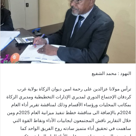
ب
ر
ي
د
ا
إ
ل
ك
ت
ر
النهود : محمد الشفيع
و
ن
ترأس مولانا عزالدين على رحمة امين ديوان الزكاة بولاية غرب
ي
ا
كردفان الإجتماع الدوري لمديري الإدارات التخطيطية ومديري الزكاة
بمكاتب المحليات ورؤساء الأقسام وذلك لمناقشة تقرير أداء العام
2024م بالإضافة الى مناقشة خطط تنفيذ ميزانية العام 2025م ومن
خلال التقارير ناقش المجتمعون ايجابيات الأداء ونقاط القوة التي
ساهمت في تحقيق أداء متميز سادته روح الفريق الواحد كما