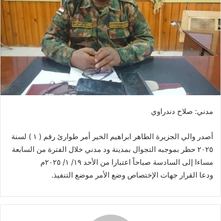
ي
د
ا
إ
ل
ك
ت
ر
و
مدني: صلاح دندراوي
ن
ي
أصدر والي الجزيرة الطاهر ابراهيم الخير أمر طوارئ رقم ( ١ ) لسنة
ا
٢٠٢٥ حظر بموجبه التجوال بمدينة ود مدني خلال الفترة من السابعة
مساءا إلى السادسة صباحاً اعتبارا من الأحد ١٩/ ١/ ٢٠٢٥م
ودعا القرار جهات الإختصاص وضع الأمر موضع التنفيذ.