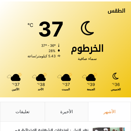
الطقس
37
℃
الخرطوم
37º - 36º
28%
5.43 كيلومتر/ساعة
سماء صافية
37
38
37
39
36
℃
℃
℃
℃
℃
الخميس
الجمعة
السبت
الأحد
الأثنين
الأشهر
الأخيرة
تعليقات
نهر النيل : إمتحانات الشهادة الابتدائية في