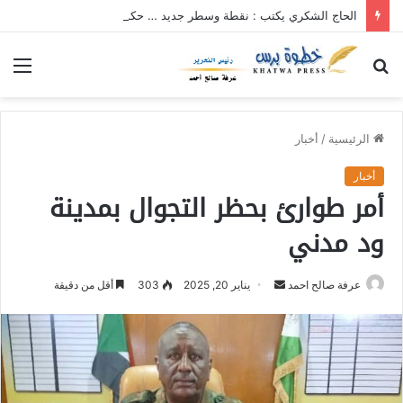
الحاج الشكري يكتب : نقطة وسطر جديد … حكومة الآمل بلا رأس ولا قعر (٢)
بحث
الق
عن
الرئيسية
/
أخبار
أخبار
أمر طوارئ بحظر التجوال بمدينة
ود مدني
عرفة صالح احمد
أ
يناير 20, 2025
303
أقل من دقيقة
ر
س
ل
ب
ر