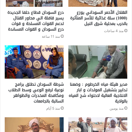
الهلال الأحمر السوداني يوزع
درع السودان قطاع حلفا الجديدة
(1000) سلة غذائية للأسر المتأثرة
يسير قافلة الي محاور القتال
بالحرب بمحلية شرق النيل
لدعم القوات المسلحة و قوات
درع السودان و القوات المساندة
منذ 4 ساعات
منذ 11 ساعة
مدير هيئة مياه الخرطوم : وضعنا
شرطة السودان تطلق برامج
تدابير بتشغيل المولدات و ابار
نوعية لرفع الوعي وسط الطلاب
الانتاجية العالية لاحتواء شح المياه
ومكافحة المخدرات والظواهر
بالولاية
السالبة بالجامعات
منذ يومين
منذ 5 أيام