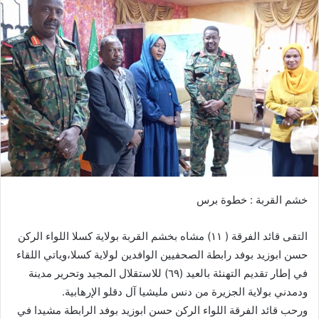
ل
ب
ر
ي
د
ا
إ
ل
ك
ت
ر
خشم القربة : خطوة برس
و
ن
التقى قائد الفرقة ( ١١) مشاه بخشم القربة بولاية كسلا اللواء الركن
ي
ا
حسن ابوزيد بوفد رابطة الصحفيين الوافدين لولاية كسلا،وياتي اللقاء
في إطار تقديم التهنئة بالعيد (٦٩) للاستقلال المجيد وتحرير مدينة
ودمدني بولاية الجزيرة من دنس مليشيا آل دقلو الإرهابية.
ورحب قائد الفرقة اللواء الركن حسن ابوزيد بوفد الرابطة مشيدا في