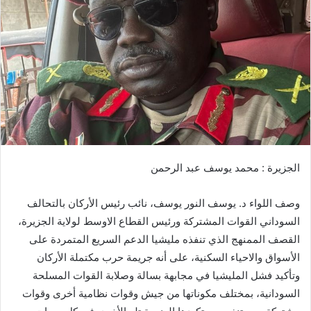
ب
ر
ي
د
ا
إ
ل
ك
ت
ر
الجزيرة : محمد يوسف عبد الرحمن
و
ن
وصف اللواء د. يوسف النور يوسف، ‏نائب رئيس الأركان بالتحالف
ي
ا
السوداني القوات المشتركة ورئيس القطاع الاوسط لولاية الجزيرة،
القصف الممنهج الذي تنفذه مليشيا الدعم السريع المتمردة على
الأسواق والاحياء السكنية، على أنه جريمة حرب مكتملة الأركان
وتأكيد فشل المليشيا في مجابهة بسالة وصلابة القوات المسلحة
السودانية، بمختلف مكوناتها من جيش وقوات نظامية أخرى وقوات