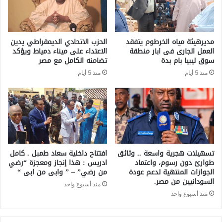
مديرهيئة مياه الخرطوم يتفقد
الحزب الاتحادي الديمقراطي يدين
العمل الجارى فى ابار منطقة
الاعتداء على ميناء دمياط ويؤكد
سوق ليبيا بام بدة
تضامنه الكامل مع مصر
منذ 5 أيام
منذ 5 أيام
تسهيلات هجرية واسعة .. وثائق
افتتاح داخلية سعاد طمبل . كامل
طوارئ دون رسوم، واعتماد
ادريس : هذا إنجاز ومعجزة “رضي
الجوازات المنتهية لدعم عودة
من رضي” – ” وابى من ابى “
السودانيين من مصر.
منذ أسبوع واحد
منذ أسبوع واحد