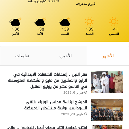
6.68 كيلومتر/ساعة
غيوم متفرقة
36
38
39
39
41
℃
℃
℃
℃
℃
الخميس
الجمعة
السبت
الأحد
الأثنين
الأشهر
الأخيرة
تعليقات
نهر النيل : إمتحانات الشهادة الابتدائية في
الرابع والعشرين من مايو والشهادة المتوسطة
في التاسع عشر من يوليو المقبل
فبراير 6, 2025
المرشح لرئاسة مجلس الوزراء يلتقي
السودانيين بولاية ميتشجان الامريكية
مارس 20, 2023
افتتح خطوط إنتاج مصنع أصيل للصابون .. والي