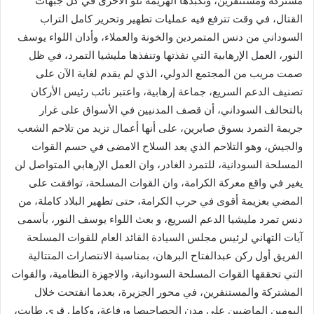
مشتركة ومستنفرين، وتكبدها الهزيمة تلو الأخرى في كل جبهات
القتال، في وقت تترفع فيه عمليات تطهير وتحرير كامل التراب
السوداني من دنس المتمردين والخونة والعملاء، وأدان اللواء يوسف
النور، العمل الإرهابية التي نفذتها وتنفذها مليشيا التمرد، في ظل
صمت مريب من المجتمع الدولي، الذي لم يقدم لغاية الآن على
تصنيف الدعم السريع، جماعة إرهابية، واعتبر نائب رئيس الأركان
بالتحالف السوداني، أن قصف المدنيين في الأسواق على غرار
جريمة التمرد بسوق صابرين، على أنها أعمال تزيد من تلاحم الشعب
والجيش، وهو التلاحم الذي يعد السلاح الامضى في حسم القوات
المسلحة السودانية، للتمرد الغادر، وان العمل الإرهابي المتواصل لن
يغير في واقع معركة الكرامة، وان القوات المسلحة، توافقت على
المضي بعزيمة أقوى في حرب الكرامة، حتى تطهير البلاد كاملة، من
دنس تمرد مليشيا الدعم السريع، و بعث اللواء يوسف النور، بأسمى
آيات التهاني لرئيس مجلس السيادة القائد العام للقوات المسلحة
الفريق أول ركن عبدالفتاح البرهان، بمناسبة الانتصارات المتتالية
التي تحققها القوات المسلحة السودانية، والاجهزة النظامية، والقوات
المشتركة والمستنفرين، في محور الجزيرة، بعدما انفتحت خلال
اليومين الماضيين على مدن الحصاحيصا ورفاعة، وكامل قرى طابت،