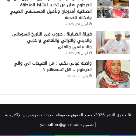
الخرطوم يعلن عن تدابير لنشاط المنطقة
الصناعية أمدرمان وتأهيل المستشفى الصيني
وادخاله للخدمة
أبريل 24, 2025
قبيلة الضباينة ..ضروب في التاريخ السوداني
والديني والتراثي والثقافي والادبي
والسياسي والفني
أبريل 28, 2025
واصله عباس تكتب : من الفتيحاب الي والي
الخرطوم .. هل تسمعهم ؟
يناير 20, 2024
© حقوق النشر 2026، جميع الحقوق محفوظة صحيفة خطوة برس الإلكترونية
| تصميم yasualtom@gmail.com