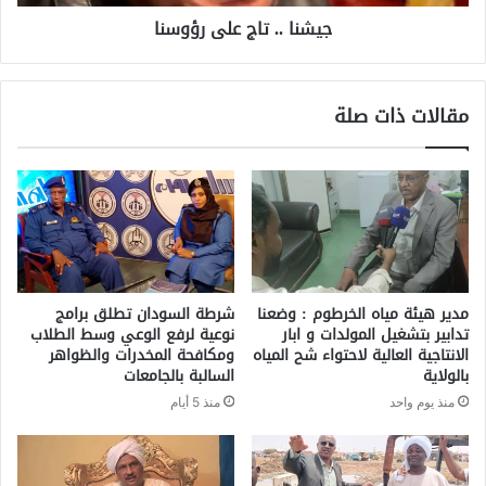
جيشنا .. تاج على رؤوسنا
مقالات ذات صلة
مدير هيئة مياه الخرطوم : وضعنا
شرطة السودان تطلق برامج
تدابير بتشغيل المولدات و ابار
نوعية لرفع الوعي وسط الطلاب
الانتاجية العالية لاحتواء شح المياه
ومكافحة المخدرات والظواهر
بالولاية
السالبة بالجامعات
منذ يوم واحد
منذ 5 أيام