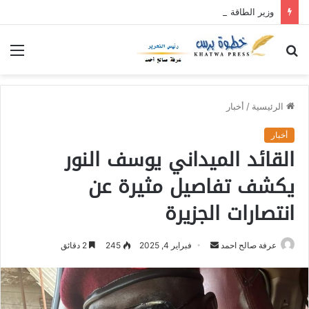
وزير الطاقة يستعرض مع وفد مؤتمر خريجي شعب البجا الجهود الجارية لاستقرار كهرباء البحر الأحمر
بحث
الق
عن
الرئيسية
/
أخبار
أخبار
القائد الميداني يوسف النور
يكشف تفاصيل مثيرة عن
انتصارات الجزيرة
عرفة صالح احمد
أ
فبراير 4, 2025
245
2 دقائق
ر
س
ل