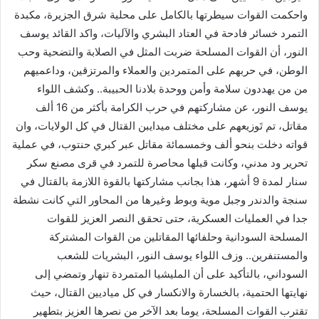
واحكمت القوات سيطرتها بالكامل على محلية شرق الجزيرة، مكبدة
التمرد خسائر فادحة في العتاد البشري والآليات، واكد القائد يوسف
النور، أن القوات المسلحة ضربت المثل في الصلابة والتضحية وحب
الوطن، في حربهم على المتمردين والعملاء والمرتزقين، وداعميهم
من من يهددون سلامة وأمن ووحدة بلادنا الحبيبة.. وكشف اللواء
يوسف النور، عن مشاركتهم في حرب الكرامة بأكثر من 16 ألف
مقاتل، تم تَوزيعهم على مختلف ميدايبن القتال في كل الولايات، وان
قواته دخلت بنحو ألف وخمسمائة مقاتل عبر كبري حنتوب، في عملية
تحرير ود مدني، وكانت قبلها محاصرة للتمرد في قرى مصنع سكر
سنار لمدة 9 أشهر، هذا بجانب مشاركتها بالقوة اللازمة بالقتال في
سنجة والدندر وجبل موية وبوط وغيرها من المحاور التي كانت نشطة
جدا في العمليات العسكرية، حتى تحقق النصر العزيز للقوات
المسلحة السودانية وحلفائها المقاتلين من القوات المشتركة
والمستنفرين.. وزف اللواء يوسف النور، البشريات للشعب
السوداني، بالتأكيد على أن المليشيا المتمردة تنهار وتمضي إلى
نهايتها الحتمية، بالخسارة والانكسار في كل مياديين القتال، حيث
تقترب القوات المسلحة، يوما بعد الآخر من نصرها العزيز بتطهير