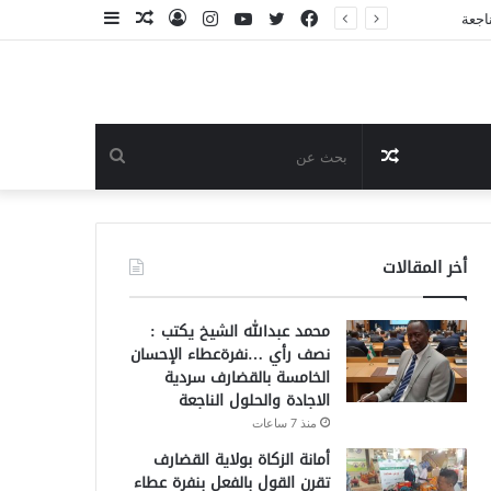
فيسبوك
تويتر
يوتيوب
انستقرام
تسجيل
مقال
إضافة
الدخول
عشوائي
عمود
جانبي
مقال
بحث
عشوائي
عن
أخر المقالات
محمد عبدالله الشيخ يكتب :
نصف رأي …نفرةعطاء الإحسان
الخامسة بالقضارف سردية
الاجادة والحلول الناجعة
منذ 7 ساعات
أمانة الزكاة بولاية القضارف
تقرن القول بالفعل بنفرة عطاء