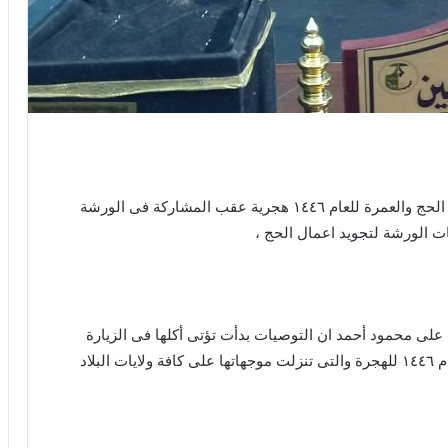
اكملت ولاية القضارف كافة ترتيباته مبكرا لاداء شعيرة الحج والعمرة للعام ١٤٤٦ هجرية عقب المشاركة فى الورشة
ات الورشة لتجويد اعمال الحج ،
ف على محمود أحمد ان التوصيات بدأت تؤتى أكلها فى الزيارة
بلاد