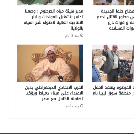
طاع حلفا الجديدة
مدير هيئة مياه الخرطوم : وضعنا
ي محاور القتال لدعم
تدابير بتشغيل المولدات و ابار
حة و قوات درع
الانتاجية العالية لاحتواء شح المياه
وات المساندة
بالولاية
منذ 3 أيام
 الخرطوم يتفقد العمل
الحزب الاتحادي الديمقراطي يدين
ر منطقة سوق ليبيا بام
الاعتداء على ميناء دمياط ويؤكد
تضامنه الكامل مع مصر
منذ 7 أيام