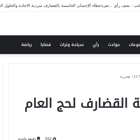
قضارف تقرن القول بالفعل بنفرة عطاء الإحسان (٥)
وعات
حوادث
رأي
سياحة وتراث
قضايا
رياضة
ية القضارف لحج العام
352
دقيقة واحدة