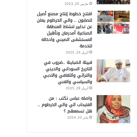
مارس 20, 2023
افتتح خطوط إنتاج مصنع أصيل
للصابون .. والي الخرطوم يعلن
عن تدابير لنشاط المنطقة
الصناعية أمدرمان وتأهيل
المستشفى الصيني وادخاله
للخدمة
أبريل 24, 2025
قبيلة الضباينة ..ضروب في
التاريخ السوداني والديني
والتراثي والثقافي والادبي
والسياسي والفني
أبريل 28, 2025
واصله عباس تكتب : من
الفتيحاب الي والي الخرطوم ..
هل تسمعهم ؟
يناير 20, 2024