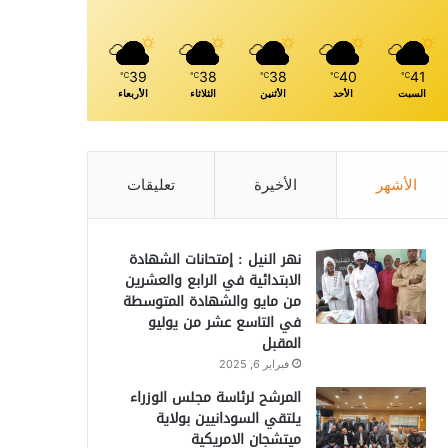
39
38
38
40
41
℃
℃
℃
℃
℃
السبت
الأحد
الأثنين
الثلاثاء
الأربعاء
الأشهر
الأخيرة
تعليقات
نهر النيل : إمتحانات الشهادة
الابتدائية في الرابع والعشرين
من مايو والشهادة المتوسطة
في التاسع عشر من يوليو
المقبل
فبراير 6, 2025
المرشح لرئاسة مجلس الوزراء
يلتقي السودانيين بولاية
ميتشجان الامريكية