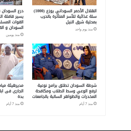
الهلال الأحمر السوداني يوزع (1000)
درع السودان ق
سلة غذائية للأسر المتأثرة بالحرب
يسير قافلة ال
بمحلية شرق النيل
القوات المسل
السودان و الق
منذ يوم واحد
منذ يومين
شرطة السودان تطلق برامج نوعية
مديرهيئة مياه
لرفع الوعي وسط الطلاب ومكافحة
الجارى فى ابا
المخدرات والظواهر السالبة بالجامعات
بدة
منذ 7 أيام
منذ 7 أيام