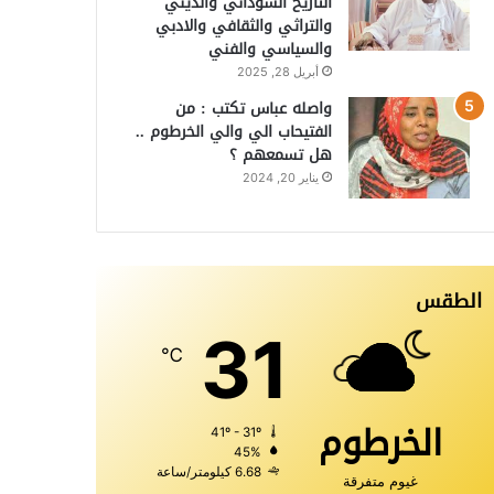
التاريخ السوداني والديني
والتراثي والثقافي والادبي
والسياسي والفني
أبريل 28, 2025
واصله عباس تكتب : من
الفتيحاب الي والي الخرطوم ..
هل تسمعهم ؟
يناير 20, 2024
الطقس
31
℃
الخرطوم
41º - 31º
45%
6.68 كيلومتر/ساعة
غيوم متفرقة