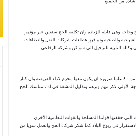
 اشادة من الجميع
 وحاجة وهى قابلة للزيادة وان تكلفة الحج ستعلن عبر مؤتمر
الشرعية والصحية وتم فرز عطاءات شركات النقل والعطاءات
لى وكالة التلبية للترحيل الى سواكن وشركة الرفاعى
وأوضح ان الضوابط الشرعية للمحارم ان كل امرأة اقل من ٤٠ عاما ضرورة ان يكون معها محرم لاداء الفريضة وان كبار
جة الأولى لاكرامهم وبرهم وتذليل المشقة فى اداء مناسك الحج
ت التى حققتها قواتنا المسلحة والقوات النظامية الأخرى
استقرار فى ربوع البلاد كما شكر شركاء الحج والعمل سويا من