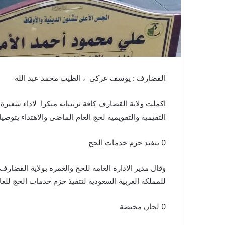
القضارف : يوسف عركى ، الطيب محمد عبد الله
التقيمية والتقويمية لحج العام الماضى والاهتداء يتوصي
0 تتفيذ حزم خدمات الحج
وقال مدير الادارة العامة للحج والعمرة بولاية القضار
للمملكة العربية السعودية لتتفيذ حزم خدمات الحج للعام ١٤٤٦ للهجرة والتى تنزلت موجهاتها على كافة ولايات ال
0 لجان مختصة