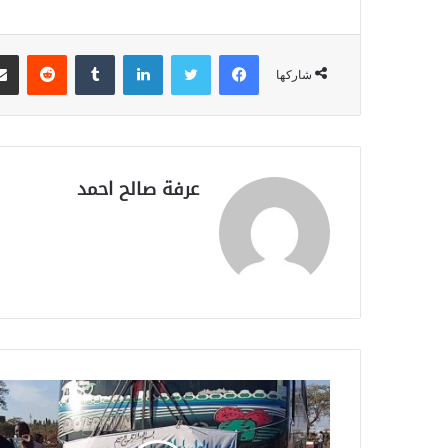
فيسبوك
تويتر
لينكدإن
‏Tumblr
‏Reddit
شاركها
عرفة صالح احمد