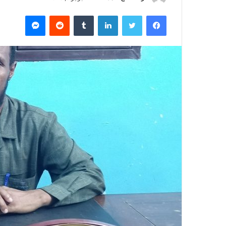
ر
فيسبوك
تويتر
لينكدإن
‏Tumblr
‏Reddit
ماسنجر
س
ل
ب
ر
ي
د
ا
إ
ل
ك
ت
ر
و
ن
ي
ا