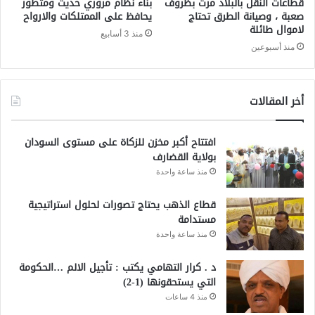
قطاعات النقل بالبلاد مرت بظروف
بناء نظام مروري حديث ومتطور
صعبة ، وصيانة الطرق تحتاج
يحافظ على الممتلكات والارواح
لاموال طائلة
منذ 3 أسابيع
منذ أسبوعين
أخر المقالات
افتتاح أكبر مخزن للزكاة على مستوى السودان
بولاية القضارف
منذ ساعة واحدة
قطاع الذهب يحتاج تصورات لحلول استراتيجية
مستدامة
منذ ساعة واحدة
د . كرار التهامي يكتب : تأجيل الالم …الحكومة
التي يستحقونها (1-2)
منذ 4 ساعات