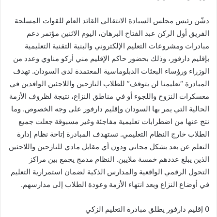
دشّن رئيس مجلس السيادة الانتقالي القائد العام للقوات المسلحة
الفريق أول الركن عبد الفتاح البرهان، اليوم الاثنين مؤتمر دعم
مبادرات ومشروعات التعليم الإلكتروني والبنية التقنية التعليمية
بإقليم دارفور، وذلك بحضور حاكم الإقليم مني أركو مناوي وعدد من
الوزراء ورؤساء البعثات الدبلوماسية المعتمدة لدى السودان. تهدف
المبادرة “تعليمنا لن يتوقف” للطلاب النازحين واللاجئين الوافدين في
معسكرات النزوح واللجوء أو في مناطق النزاع، نتيجة لظروف الأزمة
الحالية التي يمر بها السودان وإقليم دارفور على وجه الخصوص. وما
نتج عنها من اضطرابات تعليمية مفاجئة وغير مسبوقة جعلت جميع
الطلاب خارج النظام التعليمي. تستهدف المبادرة إتاحة نظام إدارة
التعلم عن بعد بشكل مجاني ودون أي مقابل مادي للنازحين واللاجئين
الذين يبلغ عددهم خمسة ملايين. النظام مدمج يجمع بين مراكز
التحول الرقمي الواقعية والمدارس الذكية لضمان استمرارية التعليم
في أوضاع النزاع وبعد انتهاء الأزمة وعودة الطلاب إلى مدارسهم.
0 إقليم دارفور يطلق مبادرة التعليم الزكي