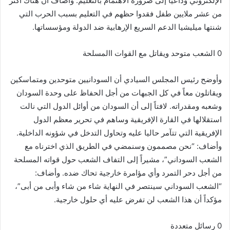
الإلكتروني وداعياً إلى ضرورة الاهتمام بالتعليم. وأضاف أن هناك أكثر
من عشر ملايين طفل فقدوا حظهم في التعليم بسبب الحرب التي
شنتها ميليشيا الدعم السريع الإرهابية ضد الدولة ومؤسساتها.
0 الشعب متوحد ويقاتل مع القوات االمسلحة
وأوضح رئيس المجلس السيادي أن السودانيين متوحدين ومتماسكين
ويقاتلون معاً في كل الجبهات من أجل الحفاظ على وحدة السودان
وشعبه ومقدراته. لافتاً إلى أن السودان من أوائل الدول التي نالت
استقلالها في القارة الإفريقية وساهم في تحرير معظم الدول
الإفريقية التي تتآمر حاليا عليه وتحاول التدخل في شؤونه الداخلية.
وأضاف: “نحن مصممون وسنمضي في الطريق الذي اخترناه مع
الشعب السوداني”، مشيراً إلى التفاف الشعب حول قواته المسلحة
من أجل دحر التمرد وأي مؤامرة خارجية تحاك ضده. وأضاف:
“الشعب السوداني سينتصر في النهاية شاء من شاء وأبى من أبى”،
مؤكداً أن هذا الشعب لن تفرض عليه أي حلول خارجية.
0 رسائل متعددة