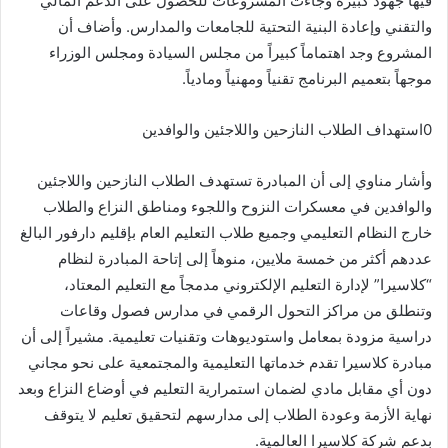
فيها جهود كبيرة وجاءت المشروعات للحصول على الدعم المالي
والتقني وإعادة البنية التحتية للجامعات والمدارس. وأضاف أن
المشروع وجد اهتماماً كبيراً من مجلس السيادة ومجلس الوزراء
موجهاً بتعميم البرنامج تقنياً ومهنياً ومادياً.
0استهداف الطلاب النازحين واللاجئين والوافدين
وأشار مناوي إلى أن المبادرة تستهدف الطلاب النازحين واللاجئين
والوافدين في معسكرات النزوح واللجوء ومناطق النزاع والطلاب
خارج النظام التعليمي وجميع طلاب التعليم العام بإقليم دارفور البالغ
عددهم أكثر من خمسة ملايين، منوهاً إلى إتاحة المبادرة لنظام
“كلاسيرا” لإدارة التعليم الإلكتروني مدمجاً مع التعليم المعتاد،
وتنطلق من مراكز التحول الرقمي في مدارس فصول وقاعات
دراسية مزودة بمعامل واستوديوهات وتقنيات تعليمية. مشيراً إلى أن
مبادرة كلاسيرا تقدم خدماتها التعليمية والمجتمعية على نحو مجاني
دون أي مقابل مادي لضمان استمرارية التعليم في أوضاع النزاع وبعد
نهاية الأزمة وعودة الطلاب إلى مدارسهم لتحقيق تعليم لا يتوقف
بدعم شركة كلاسيرا العالمية.