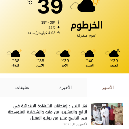
39
℃
الخرطوم
39º - 36º
22%
4.93 كيلومتر/ساعة
غيوم متفرقة
38
38
39
40
39
℃
℃
℃
℃
℃
الجمعة
السبت
الأحد
الأثنين
الثلاثاء
الأشهر
الأخيرة
تعليقات
نهر النيل : إمتحانات الشهادة الابتدائية في
الرابع والعشرين من مايو والشهادة المتوسطة
في التاسع عشر من يوليو المقبل
فبراير 6, 2025