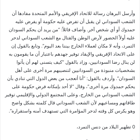
وأرسل البرهان رسالة للاتحاد الإفريقي والأمم المتحدة مفادها أن
الشعب السوداني لن يقبل أن تفرض عليه حكومة أو يفرض عليه
حمدوك أو أي شخص آخر. وأضاف قائلاً: “من يريد أن يحكم السودان
عليه أولاً الحضور لأرض الوطن والقتال مع الشعب السوداني لدحر
التمرد، وأنه لا مكان لعملاء الخارج بيننا بعد اليوم”. وتابع بالقول إن
على الاتحاد الإفريقي والإيقاد توفير جهدهم باعتبار أن ما يقومون به
لن ينال رضا السودانيين، وزاد بالقول “كيف يتسنى لهم أن يأتوا
بشخصيات منبوذة من السودانيين لتنصيبهم مرة أخرى على أهل
السودان”. وأردف بالقول: “أنا أتعجب من بعض الدول التي تنادي بأن
يحكم حمدوك مرة أخرى”، وقال “لا أحد بإمكانه فرض حكومة على
الشعب السوداني من الخارج، وعلى المجتمع الدولي والإقليمي توفير
طاقاتهم ومساعيهم لأن الشعب السوداني قال كلمته بشكل واضح
وهو يكرس كل وقته لدحر المؤامرة التي تستهدف أمنه واستقراره”.
0 تطهير البلاد من دنس التمرد،