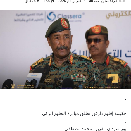
عرفة صالح احمد
أ
فبراير 17, 2025
168
4 دقائق
ر
س
ل
ب
ر
ي
د
ا
إ
ل
ك
ت
ر
،
و
ن
حكومة إقليم دارفور تطلق مبادرة التعليم الزكي
ي
ا
.
بورتسودان: تقرير : محمد مصطفى.