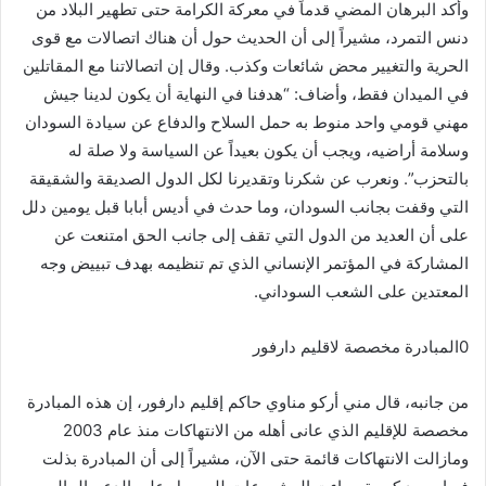
وأكد البرهان المضي قدماً في معركة الكرامة حتى تطهير البلاد من
دنس التمرد، مشيراً إلى أن الحديث حول أن هناك اتصالات مع قوى
الحرية والتغيير محض شائعات وكذب. وقال إن اتصالاتنا مع المقاتلين
في الميدان فقط، وأضاف: “هدفنا في النهاية أن يكون لدينا جيش
مهني قومي واحد منوط به حمل السلاح والدفاع عن سيادة السودان
وسلامة أراضيه، ويجب أن يكون بعيداً عن السياسة ولا صلة له
بالتحزب”. ونعرب عن شكرنا وتقديرنا لكل الدول الصديقة والشقيقة
التي وقفت بجانب السودان، وما حدث في أديس أبابا قبل يومين دلل
على أن العديد من الدول التي تقف إلى جانب الحق امتنعت عن
المشاركة في المؤتمر الإنساني الذي تم تنظيمه بهدف تبييض وجه
المعتدين على الشعب السوداني.
0المبادرة مخصصة لاقليم دارفور
من جانبه، قال مني أركو مناوي حاكم إقليم دارفور، إن هذه المبادرة
مخصصة للإقليم الذي عانى أهله من الانتهاكات منذ عام 2003
ومازالت الانتهاكات قائمة حتى الآن، مشيراً إلى أن المبادرة بذلت