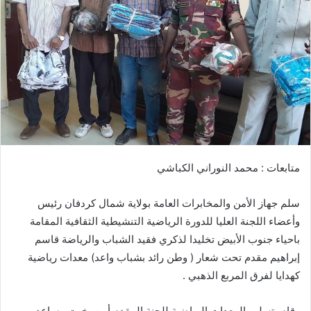
ب
ر
ي
د
ا
إ
ل
ك
ت
ر
متابعات : محمد النوراني الكباشي
و
ن
سلم جهاز الأمن والمخابرات العامة بولاية شمال كردفان رئيس
ي
ا
وأعضاء اللجنة العليا للدورة الرياضية التنشيطية الثقافية المقامة
باحياء جنوب الأبيض تخليدا لذكري فقيد الشباب والرياضة قاسم
إبراهيم مقدم تحت شعار ( وطن رائد بشباب واعد) معدات رياضية
كهدايا لفرق المربع الذهبي .
وقام بتسليم المعدات الرياضية للجنة المقدم أمن بخيت مساعد،