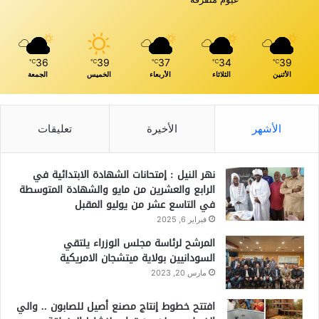
36
39
37
34
39
℃
℃
℃
℃
℃
الأثنين
الثلاثاء
الأربعاء
الخميس
الجمعة
الأشهر
الأخيرة
تعليقات
نهر النيل : إمتحانات الشهادة الابتدائية في
الرابع والعشرين من مايو والشهادة المتوسطة
في التاسع عشر من يوليو المقبل
فبراير 6, 2025
المرشح لرئاسة مجلس الوزراء يلتقي
السودانيين بولاية ميتشجان الامريكية
مارس 20, 2023
افتتح خطوط إنتاج مصنع أصيل للصابون .. والي