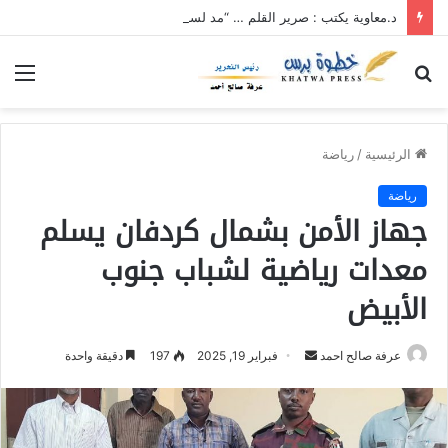
د.معاوية يكتب : صرير القلم … “مد لسانك”… “قدر قانونك”
بحث
الق
عن
الرئيسية
/
رياضة
رياضة
جهاز الأمن بشمال كردفان يسلم
معدات رياضية لشباب جنوب
الأبيض
عرفة صالح احمد
أ
فبراير 19, 2025
197
دقيقة واحدة
ر
س
ل