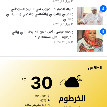
أبريل 24, 2025
قبيلة الضباينة ..ضروب في التاريخ السوداني
والديني والتراثي والثقافي والادبي والسياسي
والفني
أبريل 28, 2025
واصله عباس تكتب : من الفتيحاب الي والي
الخرطوم .. هل تسمعهم ؟
يناير 20, 2024
الطقس
30
℃
الخرطوم
39º - 30º
47%
6.5 كيلومتر/ساعة
غيوم متفرقة