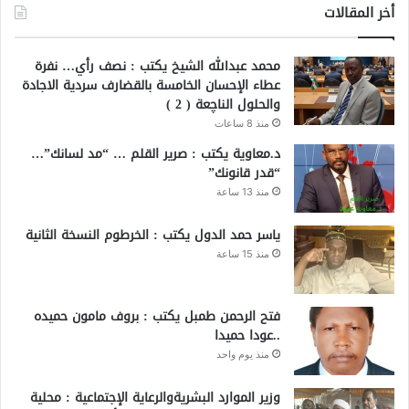
أخر المقالات
محمد عبدالله الشيخ يكتب : نصف رأي… نفرة
عطاء الإحسان الخامسة بالقضارف سردية الاجادة
والحلول الناچعة ( 2 )
منذ 8 ساعات
د.معاوية يكتب : صرير القلم … “مد لسانك”…
“قدر قانونك”
منذ 13 ساعة
ياسر حمد الدول يكتب : الخرطوم النسخة الثانية
منذ 15 ساعة
فتح الرحمن طمبل يكتب : بروف مامون حميده
..عودا حميدا
منذ يوم واحد
وزير الموارد البشريةوالرعاية الإجتماعية : محلية