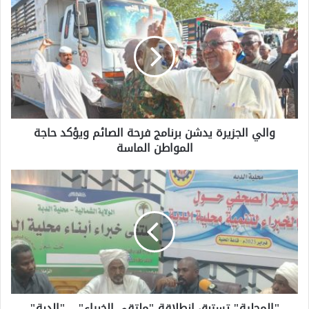
والي الجزيرة يدشن برنامج فرحة الصائم ويؤكد حاجة
المواطن الماسة
"المحلية" تستبق انطلاقة "ملتقى الخبراء" .. "الدبة"