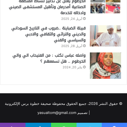
الخرطوم يعلن عن تدابير لنشاط المنطقة
الصناعية أمدرمان وتأهيل المستشفى الصيني
وادخاله للخدمة
أبريل 24, 2025
قبيلة الضباينة ..ضروب في التاريخ السوداني
والديني والتراثي والثقافي والادبي
والسياسي والفني
أبريل 28, 2025
واصله عباس تكتب : من الفتيحاب الي والي
الخرطوم .. هل تسمعهم ؟
يناير 20, 2024
© حقوق النشر 2026، جميع الحقوق محفوظة صحيفة خطوة برس الإلكترونية
| تصميم yasualtom@gmail.com