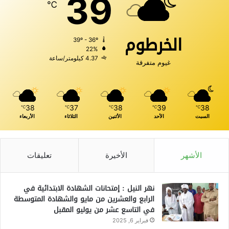
39
℃
الخرطوم
39º - 36º
22%
4.37 كيلومتر/ساعة
غيوم متفرقة
38
37
38
39
38
℃
℃
℃
℃
℃
السبت
الأحد
الأثنين
الثلاثاء
الأربعاء
الأشهر
الأخيرة
تعليقات
نهر النيل : إمتحانات الشهادة الابتدائية في
الرابع والعشرين من مايو والشهادة المتوسطة
في التاسع عشر من يوليو المقبل
فبراير 6, 2025