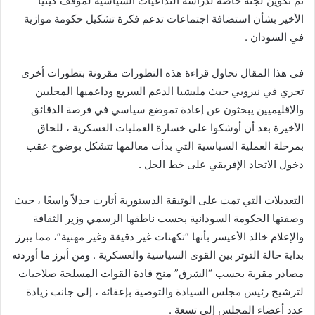
تم تكوين لجنة خاصة لدراسة التداعيات السياسية لموقف كينيا
الأخير بشأن استضافة اجتماعات تدعم فكرة تشكيل حكومة موازية
في السودان .
في هذا المقال نحاول قراءة هذه التطورات مقرونة بتطورات أخرى
تجري في نيروبي حيث مليشيا الدعم السريع وداعميها المحليين
والإقليميين يبحثون عن إعادة تموضع سياسي في فرصة الدقائق
الأخيرة بعد أن أوشكوا على خسارة العمليات العسكرية ، للحاق
بمرحلة العملية السياسية التي بدأت معالمها تتشكل بوضوح عقب
دخول الاتحاد الإفريقي على خط الحل .
التعديلات التي تمت على الوثيقة الدستورية أثارت جدلاً واسعًا ، حيث
وصفتها الحكومة السودانية بحسب ناطقها الرسمي وزير الثقافة
والإعلام خالد الأعيسر بأنها “تكهنات غير دقيقة وغير مهنية”، مما يبرز
بداية حالة التوتر بين القوى السياسية والعسكرية . ومن أبرز ما أوردته
مصادر مقربة بحسب “الشرق” منح قادة القوات المسلحة صلاحيات
لترشيح رئيس مجلس السيادة والتوصية بإعفائه ، إلى جانب زيادة
عدد أعضاء المجلس إلى تسعة .