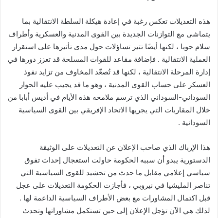
هذه التعديلات تعكس رغبة في إعادة هيكلة السلطة الانتقالية بما
يتماشى مع التوازنات الجديدة بين القوى المدنية والعسكرية وأطراف
سلام جوبا ، لكنها أيضًا تثير تساؤلات حول مدى تأثيرها على استقرار
العملية الانتقالية . فإضافة مقاعد للقوات المسلحة قد تعزز دورها في
إدارة المرحلة الانتقالية ، لكنها قد تُصعّد المخاوف من تزايد نفوذ
العسكر على حساب القوى المدنية ، وهو ما قد يجيب عليه الحوار
السوداني-السوداني الذي ترسم ملامحه هذه الأيام في أديس أبابا من
خلال المقاربات التي يجريها الاتحاد الإفريقي بين القوى السياسية
السودانية .
هذا الإرباك الذي صاحب الإعلان عن التعديلات على الوثيقة
الدستورية يبدو أن سببه الحكومة حاولت استعجال إحداث تفوق
سياسي إعلامي مقابل ما حدث من تحشيد للقوى السياسية التي
تناصر المليشيا في نيروبي ، فأجازت الحكومة التعديلات على عجل
قبل اكتمال المشاورات مع بعض الأطراف السياسية الداعمة لها .
لذلك هي الآن تؤجل الإعلان إلى حين تستكمل مشاوراتها وتحدث