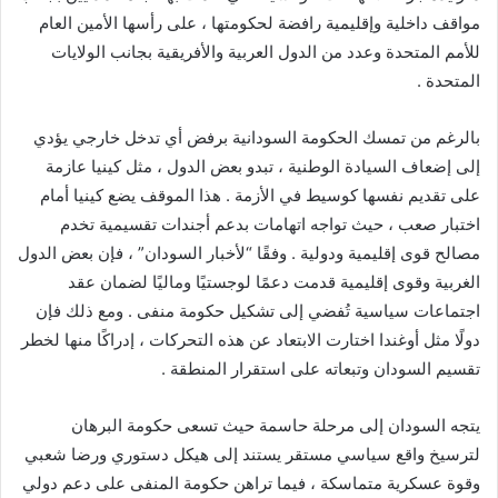
مواقف داخلية وإقليمية رافضة لحكومتها ، على رأسها الأمين العام
للأمم المتحدة وعدد من الدول العربية والأفريقية بجانب الولايات
المتحدة .
بالرغم من تمسك الحكومة السودانية برفض أي تدخل خارجي يؤدي
إلى إضعاف السيادة الوطنية ، تبدو بعض الدول ، مثل كينيا عازمة
على تقديم نفسها كوسيط في الأزمة . هذا الموقف يضع كينيا أمام
اختبار صعب ، حيث تواجه اتهامات بدعم أجندات تقسيمية تخدم
مصالح قوى إقليمية ودولية . وفقًا “لأخبار السودان” ، فإن بعض الدول
الغربية وقوى إقليمية قدمت دعمًا لوجستيًا وماليًا لضمان عقد
اجتماعات سياسية تُفضي إلى تشكيل حكومة منفى . ومع ذلك فإن
دولًا مثل أوغندا اختارت الابتعاد عن هذه التحركات ، إدراكًا منها لخطر
تقسيم السودان وتبعاته على استقرار المنطقة .
يتجه السودان إلى مرحلة حاسمة حيث تسعى حكومة البرهان
لترسيخ واقع سياسي مستقر يستند إلى هيكل دستوري ورضا شعبي
وقوة عسكرية متماسكة ، فيما تراهن حكومة المنفى على دعم دولي