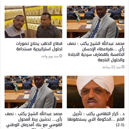
محمد عبدالله الشيخ يكتب : نصف
قطاع الذهب يحتاج تصورات
رأي …نفرةعطاء الإحسان
لحلول استراتيجية مستدامة
الخامسة بالقضارف سردية الاجادة
منذ يوم واحد
والحلول الناجعة
منذ 22 ساعة
د . كرار التهامي يكتب : تأجيل
محمد عبدالله الشيخ يكتب : نصف
الالم …الحكومة التي يستحقونها
رأى… تدشين ربط المحول
(1-2)
القومي مع بنك أمدرمان الوطني