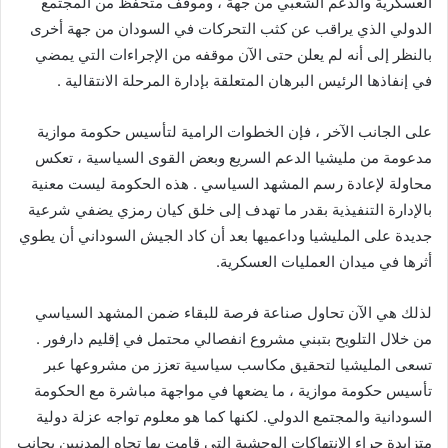
العسكرية والدعم الشعبي من جهة ، وموقف متحفظ من المجتمع
الدولي الذي يراقب عن كثب التحركات في السودان من جهة أخرى
بالنظر إلى أنه لم يعلن حتى الآن موقفه من الإجراءات التي يمضي
في إنفاذها الرئيس البرهان المتعلقة بإدارة المرحلة الانتقالية .
على الجانب الآخر ، فإن الخطوات الرامية لتأسيس حكومة موازية
مدعومة من مليشيا الدعم السريع وبعض القوى السياسية ، تعكس
محاولة لإعادة رسم المشهد السياسي . هذه الحكومة ليست معنية
بالإدارة التنفيذية بقدر ما تهدف إلى خلق كيان رمزي يضفي شرعية
جديدة على المليشيا وداعميها بعد أن كاد الجيش السوداني أن يطوي
أثرها في ميدان العمليات العسكرية.
لذلك هي الآن تحاول صناعة فرصة للبقاء ضمن المشهد السياسي
من خلال التلويح بتبني مشروع انفصالي محتمل في إقليم دارفور .
تسعى المليشيا لتحقيق مكاسب سياسية تعزز من مشروعها عبر
تأسيس حكومة موازية ، ما يضعها في مواجهة مباشرة مع الحكومة
السودانية والمجتمع الدولي. لكنها كما هو معلوم تواجه عزلة دولية
متزايدة جراء الانتهاكات الوحشية التي قامت بها تجاه المدنيين بجانب