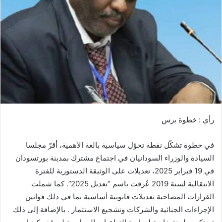
ب
ر
ي
د
ا
إ
ل
ك
ت
ر
رأي : خطوة برس
و
ن
في خطوة تشكّل نقطة تحوّل سياسية بالغة الأهمية، أقرّ مجلسا
ي
ا
السيادة والوزراء السودانيان في اجتماع مشترك بمدينة بورتسودان
في 19 فبراير 2025، تعديلات على الوثيقة الدستورية للفترة
الانتقالية لسنة 2019 عُرفت باسم “تعديل 2025”. كما شملت
القرارات المصاحبة تعديلات قانونية أساسية بما في ذلك قوانين
الإجراءات الجنائية والشركات وتشجيع الاستثمار . بالإضافة إلى ذلك