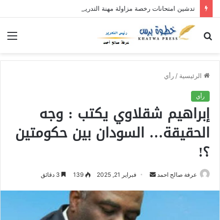
تدشين امتحانات رخصة مزاولة مهنة التدريس بمحلية حلفا الجديدة
بحث
الق
عن
الرئيسية
/
رأي
رأي
إبراهيم شقلاوي يكتب : وجه
الحقيقة… السودان بين حكومتين
؟!
عرفة صالح احمد
أ
فبراير 21, 2025
139
3 دقائق
ر
س
ل