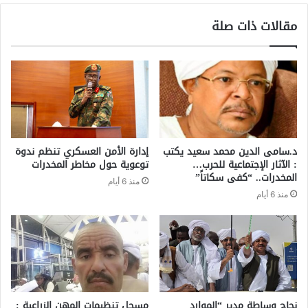
مقالات ذات صلة
د.سامى الدين محمد سعيد يكتب
إدارة الأمن العسكري تنظم ندوة
: الآثار الإجتماعية للحرب…
توعوية حول مخاطر المخدرات
المخدرات.. “كفى سكاتاً”
منذ 6 أيام
منذ 6 أيام
نجاح وساطة مدير “الموارد
مسجل تنظيمات المهن الزراعية :