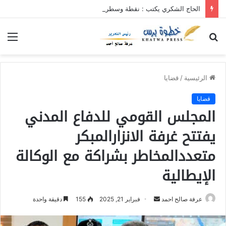
الحاج الشكري يكتب : نقطة وسطر جديد … حكومة الآمل بلا رأس ولا قعر (٢)
بحث
الق
عن
الرئيسية
/
قضايا
قضايا
المجلس القومي للدفاع المدني
يفتتح غرفة الانزارالمبكر
متعددالمخاطر بشراكة مع الوكالة
الإيطالية
عرفة صالح احمد
أ
فبراير 21, 2025
155
دقيقة واحدة
ر
س