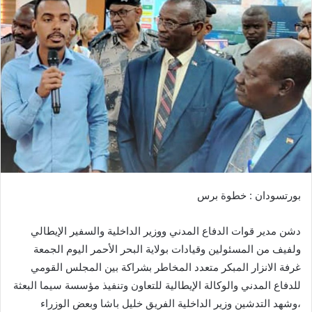
ل
ب
ر
ي
د
ا
إ
ل
ك
ت
ر
بورتسودان : خطوة برس
و
ن
دشن مدير قوات الدفاع المدني ووزير الداخلية والسفير الإيطالي
ي
ا
ولفيف من المسئولين وقيادات بولاية البحر الأحمر اليوم الجمعة
غرفة الانزار المبكر متعدد المخاطر بشراكة بين المجلس القومي
للدفاع المدني والوكالة الإيطالية للتعاون وتنفيذ مؤسسة سيما البعثة
،وشهد التدشين وزير الداخلية الفريق خليل باشا وبعض الوزراء