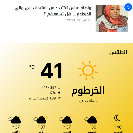
واصله عباس تكتب : من الفتيحاب الي والي
الخرطوم .. هل تسمعهم ؟
يناير 20, 2024
الطقس
41
℃
الخرطوم
41º - 35º
17%
1.89 كيلومتر/ساعة
سماء صافية
37
37
37
39
40
℃
℃
℃
℃
℃
الخميس
الجمعة
السبت
الأحد
الأثنين