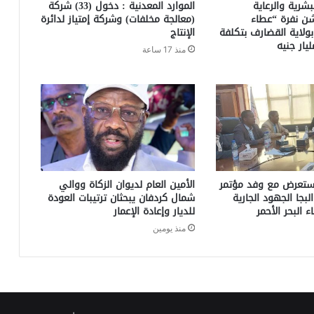
لبشرية والرعاية
الموارد المعدنية : دخول (33) شركة
شن نفرة “عطاء
(معالجة مخلفات) وشركة إمتياز لدائرة
سان (5)” بولاية القضارف بتكلفة
الإنتاج
منذ 17 ساعة
يستعرض مع وفد مؤتمر
الأمين العام لديوان الزكاة ووالي
جا الجهود الجارية
شمال كردفان يبحثان ترتيبات العودة
ء البحر الأحمر
للديار وإعادة الإعمار
منذ يومين