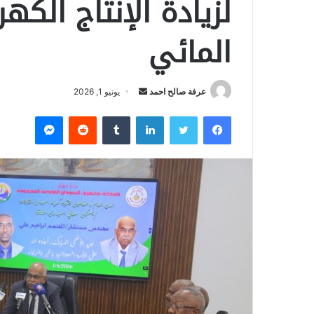
لزيادة الإنتاج الكه
المائي
عرفة صالح احمد
أ
يونيو 1, 2026
ر
فيسبوك
تويتر
لينكدإن
‏Tumblr
‏Reddit
ماسنجر
س
ل
ب
ر
ي
د
ا
إ
ل
ك
ت
ر