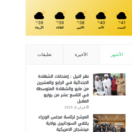
39
39
38
40
41
℃
℃
℃
℃
℃
السبت
الأحد
الأثنين
الثلاثاء
الأربعاء
الأشهر
الأخيرة
تعليقات
نهر النيل : إمتحانات الشهادة
الابتدائية في الرابع والعشرين
من مايو والشهادة المتوسطة
في التاسع عشر من يوليو
المقبل
فبراير 6, 2025
المرشح لرئاسة مجلس الوزراء
يلتقي السودانيين بولاية
ميتشجان الامريكية