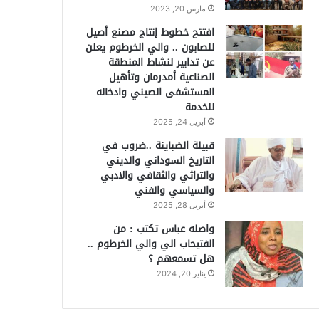
مارس 20, 2023
افتتح خطوط إنتاج مصنع أصيل
للصابون .. والي الخرطوم يعلن
عن تدابير لنشاط المنطقة
الصناعية أمدرمان وتأهيل
المستشفى الصيني وادخاله
للخدمة
أبريل 24, 2025
قبيلة الضباينة ..ضروب في
التاريخ السوداني والديني
والتراثي والثقافي والادبي
والسياسي والفني
أبريل 28, 2025
واصله عباس تكتب : من
الفتيحاب الي والي الخرطوم ..
هل تسمعهم ؟
يناير 20, 2024