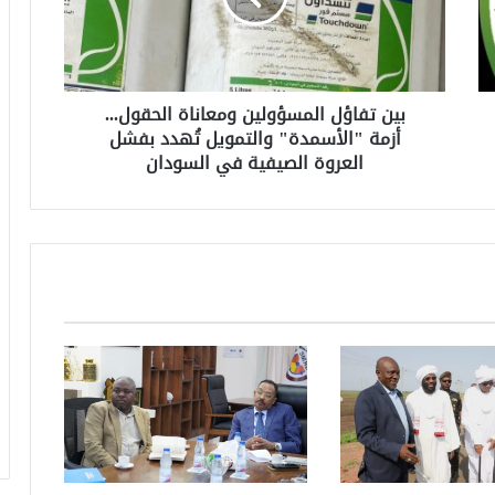
​بين تفاؤل المسؤولين ومعاناة الحقول...
أزمة "الأسمدة" والتمويل تُهدد بفشل
العروة الصيفية في السودان