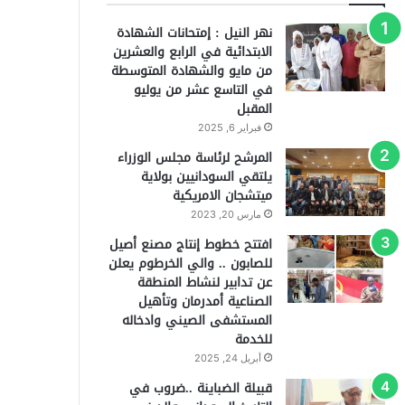
نهر النيل : إمتحانات الشهادة
الابتدائية في الرابع والعشرين
من مايو والشهادة المتوسطة
في التاسع عشر من يوليو
المقبل
فبراير 6, 2025
المرشح لرئاسة مجلس الوزراء
يلتقي السودانيين بولاية
ميتشجان الامريكية
مارس 20, 2023
افتتح خطوط إنتاج مصنع أصيل
للصابون .. والي الخرطوم يعلن
عن تدابير لنشاط المنطقة
الصناعية أمدرمان وتأهيل
المستشفى الصيني وادخاله
للخدمة
أبريل 24, 2025
قبيلة الضباينة ..ضروب في