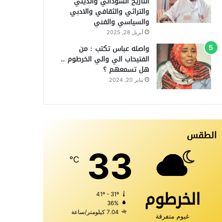
التاريخ السوداني والديني
والتراثي والثقافي والادبي
والسياسي والفني
أبريل 28, 2025
واصله عباس تكتب : من
الفتيحاب الي والي الخرطوم ..
هل تسمعهم ؟
يناير 20, 2024
الطقس
33
℃
الخرطوم
41º - 31º
36%
7.04 كيلومتر/ساعة
غيوم متفرقة