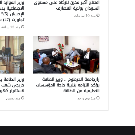
افتتاح أكبر مخزن للزكاة على مستوى
وزير الموارد ا
السودان بولاية القضارف
الاجتماعية يد
الإح
منذ 10 ساعات
تجاوزت (27) مليار جنيه
منذ 13 ساعة
زارجامعة الخرطوم .. وزير الطاقة
وزير الطاقة 
يؤكد التزامه بتلبية حاجة المؤسسات
خريجي شعب الب
التعليمية من الطاقة
لاستقرار كهربا
منذ يوم واحد
منذ يومين