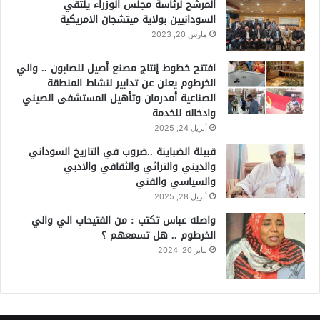
المرشح لرئاسة مجلس الوزراء يلتقي
السودانيين بولاية ميتشجان الامريكية
مارس 20, 2023
افتتح خطوط إنتاج مصنع أصيل للصابون .. والي
الخرطوم يعلن عن تدابير لنشاط المنطقة
الصناعية أمدرمان وتأهيل المستشفى الصيني
وادخاله للخدمة
أبريل 24, 2025
قبيلة الضباينة ..ضروب في التاريخ السوداني
والديني والتراثي والثقافي والادبي
والسياسي والفني
أبريل 28, 2025
واصله عباس تكتب : من الفتيحاب الي والي
الخرطوم .. هل تسمعهم ؟
يناير 20, 2024