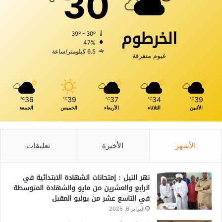
30
الخرطوم
39º - 30º
47%
6.5 كيلومتر/ساعة
غيوم متفرقة
36
39
37
34
39
℃
℃
℃
℃
℃
الأثنين
الثلاثاء
الأربعاء
الخميس
الجمعة
الأشهر
الأخيرة
تعليقات
نهر النيل : إمتحانات الشهادة الابتدائية في
الرابع والعشرين من مايو والشهادة المتوسطة
في التاسع عشر من يوليو المقبل
فبراير 6, 2025