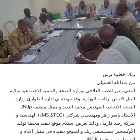
ب
ر
ي
د
ا
إ
ل
ك
ت
ر
ربك: خطوة برس
و
من عبدالله العسيلي
ن
التقى مدير الطب العلاجي بوزارة الصحة والتنمية الاجتماعية بولاية
ي
النيل الابيض برئاسة الوزارة بوفد مهندسي إدارة الطوارئ وزارة
ا
الصحة الاتحادية المهندس محمد العبيد و ممثل منظمة UNdp
الاستاذ ياسر زاهر ومهندسي شركتي (kMS,&TEC) الهندسية و
شركة رصد فارما . وذلك بغرض استلام موقع تنفيذ محطة توليد
الأوكسجين بمستشفى ربك والمتوقع تنفيذه في مقبل الايام و
الممول من منظمة UNDP .