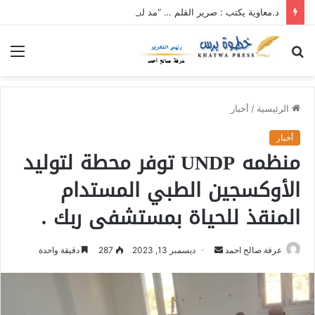
د.معاوية يكتب : صرير القلم … “مد لسانك”… “قدر قانونك”
بحث
الق
عن
الرئيسية
/
أخبار
أخبار
منظمه UNDP توفر محطة لتوليد
الأوكسجين الطبي المستدام
المنقذ للحياة بمستشفى ربك .
عرفة صالح احمد
أ
ديسمبر 13, 2023
287
دقيقة واحدة
ر
س
ل