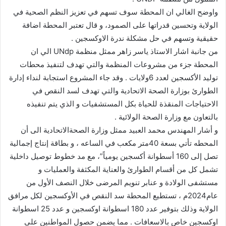
واوضح الغالي ان المحطة سوف تسهم في تعزيز النظم الصحية في
الولاية وتحسين قدراتها على الصمود، و قال تعتبر المحطة اضافة
حقيقية وتسهم في حل مشكلة ندرة الاوكسجين .
من جانبة اشار الاستاذ ياسر زاهر ممثل منظمة UNdp الي ان
المحطة جزء من مشروعات المنظمة والتي تهدف لتنفيذ محطات
توليد الأكسجين لعدد 6ولايات . وقد جاء المشروع استجابة لنداء إدارة
الطوارئ بوزارة الصحة الاتحادية والتي تهدف لسد النقص في
الاحتياجات المنقذة للحياة بكل المستشفيات و الذي يتم تنفيذه
بالتعاون مع وزارة الصحة الولائية .
و أشار المهندس محمد العبيد ممثل وزارة الصحةالاتحادية الى أن
المحطه تأتي بسعة 40متر مكعب في الساعه ، و بطاقة إنتاج إجمالية
تصل إلى 160 أسطوانة أكسجين يومياً”، مع مد خطوط توصيل داخلية
تشمل كل من أقسام الطوارئ والعناية المكثفة والعمليات و
مستشفى الولادة و عنابر تنويم المرضى خلال النصف الأول من
عام2024م ، تستطيع المحطة سد النقص في الأوكسجين لكل مرافق
الولاية وذلك بتوفير عدد 180 اسطوانة اوكسجين و عدد 25 اسطوانة
اوكسجين خاص بالاسعافات . مما يضمن حصول المواطنين على