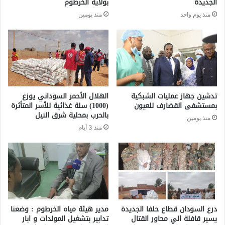
الجديدة
بولاية الخرطوم
منذ يوم واحد
منذ يومين
تدشين جهاز عمليات الشبكية
الهلال الأحمر السوداني يوزع
بمستشفى القضارف للعيون
(1000) سلة غذائية للأسر المتأثرة
بالحرب بمحلية شرق النيل
منذ يومين
منذ 3 أيام
درع السودان قطاع حلفا الجديدة
مدير هيئة مياه الخرطوم : وضعنا
يسير قافلة الي محاور القتال
تدابير بتشغيل المولدات و ابار