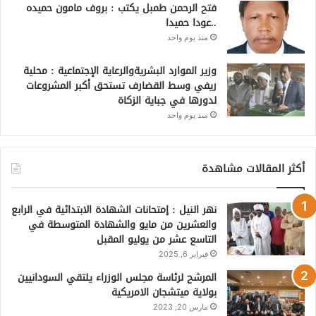
فتح الرحمن طمبل يكتب : بروف مامون حميده
..عودا حميدا
منذ يوم واحد
وزير الموارد البشريةوالرعاية الإجتماعية : محلية
ريفي وسط القضارف تستحق أكبر المشروعات
لدورها في جباية الزكاة
منذ يوم واحد
أكثر المقالات مشاهدة
نهر النيل : إمتحانات الشهادة الابتدائية في الرابع
والعشرين من مايو والشهادة المتوسطة في
التاسع عشر من يوليو المقبل
فبراير 6, 2025
المرشح لرئاسة مجلس الوزراء يلتقي السودانيين
بولاية ميتشجان الامريكية
مارس 20, 2023