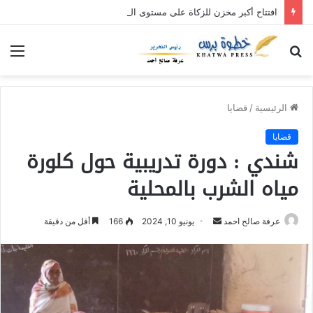
افتتاح أكبر مخزن للزكاة على مستوى السودان بولاية القضارف
بحث
الق
عن
الرئيسية
/
قضايا
قضايا
شندي : دورة تدريبية حول كلورة
مياه الشرب بالمحلية
عرفة صالح احمد
أ
يونيو 10, 2024
166
أقل من دقيقة
ر
س
ل
ب
ر