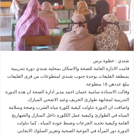
ي
د
ا
إ
ل
ك
ت
ر
شندي : خطوة برس
و
قامت الادارة العامة للصحة والاسكان بمحلية شندي دورة تتدريبية
ن
بمنطقة القليعات بوحدة جنوب شندي لمتطوعات من قرى القليعات
ي
ا
يبلغ عددهن ١٥ متطوعة.
وقالت الاستاذة سامية عثمان احمد مدير ادارة الصحة ان هذه الدورة
التدريبية لمجابهة طوارئ الخريف وعيد الاضحي المبارك.
واضافت ان الدورة تناولت كيفية كلورة مياه الشرب وصحة وسلامة
المياه في الطوارئ وكيفية عمل الكلوره داخل المنازل والصهاريج
العامة وكيفية تحديد الجرعات وضبط جودة المياه ، كما تناولت
الدورة دور المرأة في التوعية الصحية وتعزيز السلوك الايجابي.