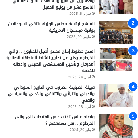
والعشرين من مايو والشهادة المتوسطة في
التاسع عشر من يوليو المقبل
فبراير 6, 2025
المرشح لرئاسة مجلس الوزراء يلتقي السودانيين
بولاية ميتشجان الامريكية
مارس 20, 2023
افتتح خطوط إنتاج مصنع أصيل للصابون .. والي
الخرطوم يعلن عن تدابير لنشاط المنطقة الصناعية
أمدرمان وتأهيل المستشفى الصيني وادخاله
للخدمة
أبريل 24, 2025
قبيلة الضباينة ..ضروب في التاريخ السوداني
والديني والتراثي والثقافي والادبي والسياسي
والفني
أبريل 28, 2025
واصله عباس تكتب : من الفتيحاب الي والي
الخرطوم .. هل تسمعهم ؟
يناير 20, 2024