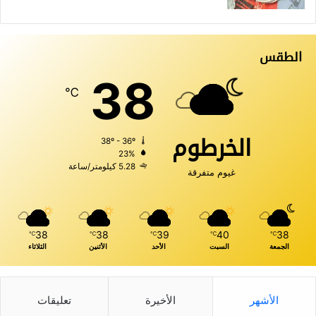
الطقس
38
℃
الخرطوم
38º - 36º
23%
5.28 كيلومتر/ساعة
غيوم متفرقة
38
38
39
40
38
℃
℃
℃
℃
℃
الجمعة
السبت
الأحد
الأثنين
الثلاثاء
الأشهر
الأخيرة
تعليقات