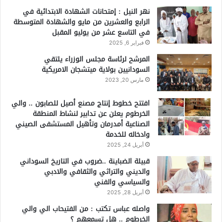
نهر النيل : إمتحانات الشهادة الابتدائية في
الرابع والعشرين من مايو والشهادة المتوسطة
في التاسع عشر من يوليو المقبل
فبراير 6, 2025
المرشح لرئاسة مجلس الوزراء يلتقي
السودانيين بولاية ميتشجان الامريكية
مارس 20, 2023
افتتح خطوط إنتاج مصنع أصيل للصابون .. والي
الخرطوم يعلن عن تدابير لنشاط المنطقة
الصناعية أمدرمان وتأهيل المستشفى الصيني
وادخاله للخدمة
أبريل 24, 2025
قبيلة الضباينة ..ضروب في التاريخ السوداني
والديني والتراثي والثقافي والادبي
والسياسي والفني
أبريل 28, 2025
واصله عباس تكتب : من الفتيحاب الي والي
الخرطوم .. هل تسمعهم ؟