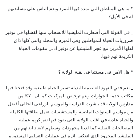
* ما هي المناطق التي تمدد فيها التمرد وندم الناس على مساندتهم
له فى الأول؟
_ في الفولة التي أضطرت المليشيا للانسحاب منها لفشلها فى توفير
ضروريات الحياة للمواطنين وفي الميرم والمجلد والتى كلها ذاق
اهلها الأمرين مع عجز المليشيا عن توفير ادنى مقومات الحياة
الكريمة لهم فيها.
* هل الامن فى مستتبا فى بقية الولاية ؟
_ نعم ففي النهود العاصمة البديلة تسير الحياة طبيعية وقد فتحنا فيها
مكاتب خدمة الجوازات ويتم ترخيص المركبات كما ان ٧٠% من
مدارس الولاية قد باشرت الدراسة والموسم الزراعى الحالى أفضل
من مواسم السنوات الماضية والمستشفيات تعمل بطاقتها الكاملة
والحياة عادية في اغلب الولاية التى يقود فيها نفر كريم عملية
المصالحات القبلية كما لدينا مجهودات وسطهم لابعاد ابنائهم من
المليشيا المجهود الذى انعكس اثره في عمليات التسليم المستمرة