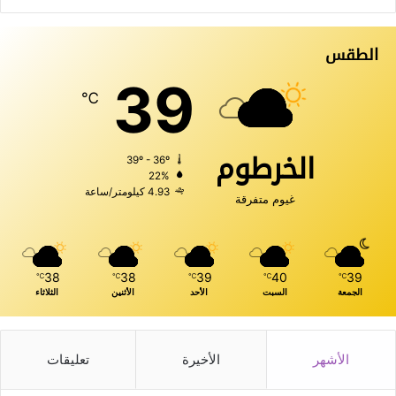
الطقس
39
℃
الخرطوم
39º - 36º
22%
4.93 كيلومتر/ساعة
غيوم متفرقة
38
38
39
40
39
℃
℃
℃
℃
℃
الجمعة
السبت
الأحد
الأثنين
الثلاثاء
الأشهر
الأخيرة
تعليقات