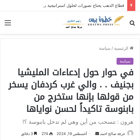
قطاع الذهب يحتاج تصورات لحلول استراتيجية مستدامة
بحث
الق
عن
الرئيسية
/
سياسة
سياسة
في حوار حول إدعاءات المليشيا
بجنيف . . والي غرب كردفان يسخر
من قولها بإنها ستخرج من
بابنوسة تاكيداً لحسن نواياها
هرون : تنسحب من أين وهي لم تدخل بابنوسة ؟!
عرفة صالح احمد
أ
أغسطس 19, 2024
274
3 دقائق