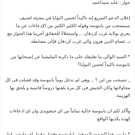
حوار : عابد سيداحمد
إعلان الدعم السريع إنه تاكيداً لحسن النوايا في مجيئه لجنيف
سينسحب من بابنوسه وقوله الكثير الكثير من الإدعاءات عن ما
يجري بولاية غرب كردفان … واستجلاءً للحقائق أجرينا هذا الحوار مع
د. عصام الدين هرون والي غرب كردفان فإلى مضابطه.
* السيد الوالى ما تعليقك على ما ذكرته المليشيا عن إنسحابها من
بابنوسة تاكيداً لحسن النوايا؟
_ تنسحب من اين ؟ ….وهى لم تدخل يوماً بابنوسة وقد فشلت فى كل
محاولاتها وكان الجيش في كل مرة يلقنها دروساً قاسية و يلحق بها
الهزيمة.
وأأكد لكم ان بابنوسة خالية تماماً من اي جنجويدى وان اي ادعاءات
كهذه يكذبها الواقع
* ما سر هذا الصمود المدهش لبابنوسة وفشل دخول اي مليشي لها