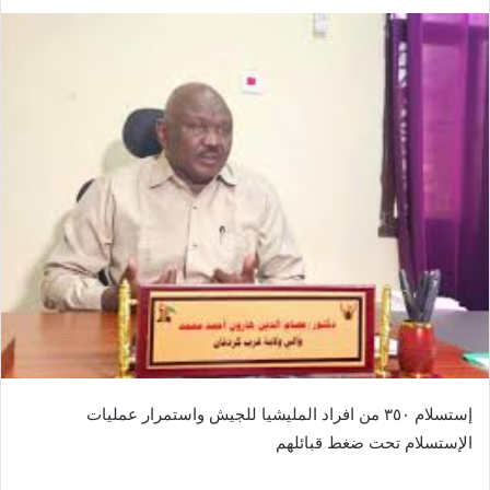
ر
س
ل
ب
ر
ي
د
ا
إ
ل
ك
ت
ر
و
ن
ي
إستسلام ٣٥٠ من افراد المليشيا للجيش واستمرار عمليات
ا
الإستسلام تحت ضغط قبائلهم