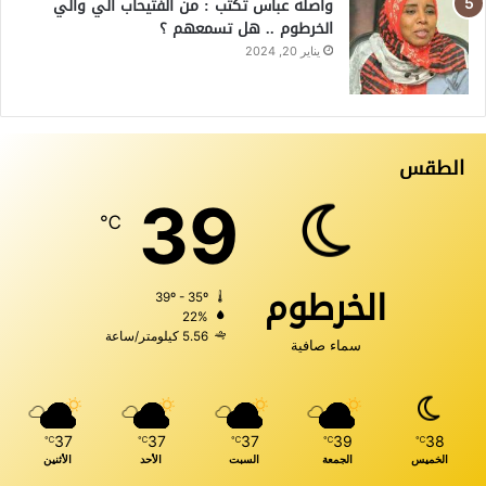
واصله عباس تكتب : من الفتيحاب الي والي
الخرطوم .. هل تسمعهم ؟
يناير 20, 2024
الطقس
39
℃
الخرطوم
39º - 35º
22%
5.56 كيلومتر/ساعة
سماء صافية
37
37
37
39
38
℃
℃
℃
℃
℃
الخميس
الجمعة
السبت
الأحد
الأثنين