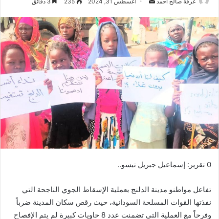
عرفة صالح احمد
أ
أغسطس 31, 2024
235
3 دقائق
ر
س
ل
ب
ر
ي
د
ا
إ
ل
ك
ت
ر
0 تقرير: إسماعيل جبريل تيسو..
و
ن
تفاعل مواطنو مدينة الدلنج بعملية الإسقاط الجوي الناجحة التي
ي
ا
نفذتها القوات المسلحة السودانية، حيث رقص سكان المدينة ضرباً
وفرحاً مع العملية التي تضمنت عدد 8 حاويات كبيرة لم يتم الإفصاح