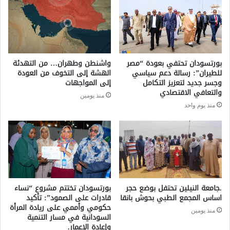
بورتسودان تحتفي بعودة “مصر
واشنطن وطهران… من التهدئة
للطيران”: رسالة دعم سياسي
الهشة إلى التخوف من العودة
وجسر جديد لتعزيز التكامل
إلى المواجهات
والتعافي الاقتصادي
منذ يومين
منذ يوم واحد
.جامعة النيلين تحتفل بوضع حجر
بورتسودان تختتم مشروع “نساء
اساس المجمع الطبي بحوش بانقا
قادرات على الصمود”: تأكيد
حكومي وأممي على ريادة المرأة
منذ يومين
السودانية في مسار التنمية
وإعادة الإعمار.