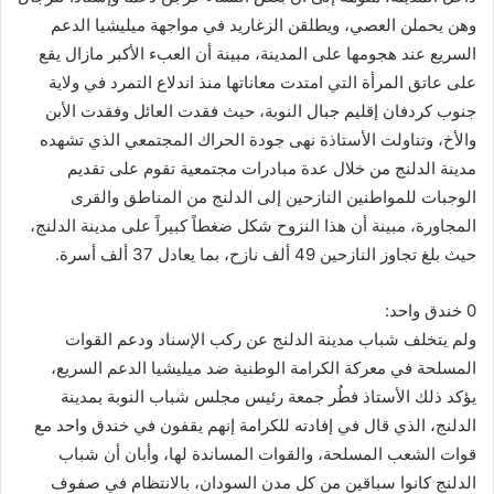
وهن يحملن العصي، ويطلقن الزغاريد في مواجهة ميليشيا الدعم
السريع عند هجومها على المدينة، مبينة أن العبء الأكبر مازال يقع
على عاتق المرأة التي امتدت معاناتها منذ اندلاع التمرد في ولاية
جنوب كردفان إقليم جبال النوبة، حيث فقدت العائل وفقدت الأبن
والأخ، وتناولت الأستاذة نهى جودة الحراك المجتمعي الذي تشهده
مدينة الدلنج من خلال عدة مبادرات مجتمعية تقوم على تقديم
الوجبات للمواطنين النازحين إلى الدلنج من المناطق والقرى
المجاورة، مبينة أن هذا النزوح شكل ضغطاً كبيراً على مدينة الدلنج،
حيث بلغ تجاوز النازحين 49 ألف نازح، بما يعادل 37 ألف أسرة.
0 خندق واحد:
ولم يتخلف شباب مدينة الدلنج عن ركب الإسناد ودعم القوات
المسلحة في معركة الكرامة الوطنية ضد ميليشيا الدعم السريع،
يؤكد ذلك الأستاذ فطُر جمعة رئيس مجلس شباب النوبة بمدينة
الدلنج، الذي قال في إفادته للكرامة إنهم يقفون في خندق واحد مع
قوات الشعب المسلحة، والقوات المساندة لها، وأبان أن شباب
الدلنج كانوا سباقين من كل مدن السودان، بالانتظام في صفوف