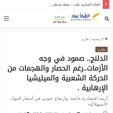
الحاج الشكري يكتب : نقطة وسطر جديد … حكومة الآمل بلا رأس ولا قعر (٢)
بحث
الق
عن
الرئيسية
/
تقارير
تقارير
الدلنج.. صمود في وجه
الأزمات..رغم الحصار والهجمات من
الحركة الشعبية والميليشيا
الإرهابية .
أزمة اقتصادية خانقة، وارتفاع جنوني في أسعار المواد
الاستهلاكية