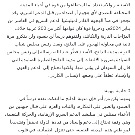
الاستنفار والاستعداد بما استطاعوا من قوة في أحياء المدينة
المختلفة للتصدي لأي هجوم أو اعتداء من قبل الدعم السريع، وقد
نجحوا في صدِّ الهجوم الغادر لميليشيا الدعم السريع في العاشر من
يناير 2024م، ودحروا قوة كان قوامها أكثر من 200 عربية خلاف
الدرّاجات النارية والتكاتك، ولقنوهم درساً لن ينسوه ولن يفكروا مرة
ثانية في محاولة الهجوم على الدلنج، وبعث رئيس مجلس شباب
النوبة بمدينة الدلنج، الأستاذ فطُر عبد الله، رسالة إلى رئيس مجلس
السيادة بضرورة الالتفات إلى مدينة الدلنج الصابرة الصامدة التي
قال إن السودان لن يؤتى منها، ولكنها تحتاج إلى الدعم والعون
والإسناد عطفاً على وضعها الإنساني الكارثي.
0 خاتمة مهمة:
ومهما يكن من أمر فإن مدينة الدلنج ما انفكت تقدم درساً في
الصمود والصبر على المكاره، والثبات والعزم على قتال جبهتين من
الأعداء ممثلين في ميليشيا الدعم السريع الإرهابية، والحركة الشعبية،
وهي وقفة تحتاج إلى دعم وإسناد من قيادة الدولة تحفيزاً وتشجيعاً
لمواطني هذه المدينة العصية، حتى تتنزل الطمأنينة في قلوب