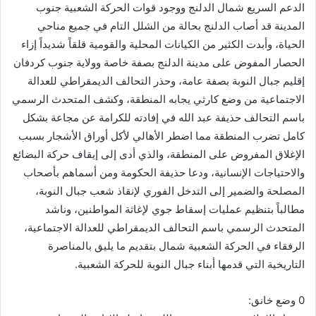
الدعم السريع شمال الدلنج ووجود قوات الحركة الشعبية جنوب
المدينة قد أصاب الدلنج بحالة من الشلل التام في جميع مناحي
الحياة، وأبدت الكثير من الكيانات المحلية والقومية قلقاً شديداً إزاء
الحصار المفوض على مدينة الدلنج بصفة خاصة وولاية جنوب كردفان
إقليم جبال النوبة بصفة عامة، وحذر التحالف الديمقراطي للعدالة
الاجتماعية من وضع كارثي يجابه المنطقة، وكشف المتحدث الرسمي
باسم التحالف حذيفة عبد الله في إفادته للكرامة عن مجاعة بشكل
كامل تضرب المنطقة مما اضطر الأهالي لأكل أوراق الأشجار بسبب
الإغلاق المفروض على المنطقة، والذي أدى إلى إيقاف حركة البضائع
والاحتياجات الإنسانية، ودعا حذيفة الحكومة ومن أسماهم بأصحاب
المصلحة والضمير إلى التدخل الفوري لإنقاذ شعب جبال النوبة،
مطالباً بتنظيم عمليات إسقاط جوي لإغاثة المواطنين، وناشد
المتحدث الرسمي باسم التحالف الديمقراطي للعدالة الاجتماعية،
الرفقاء في الحركة الشعبية شمال بتقديم ما يليق بالمناصرة
التاريخية التي قدمها أبناء جبال النوبة للحركة الشعبية.
0 وضع خانق: