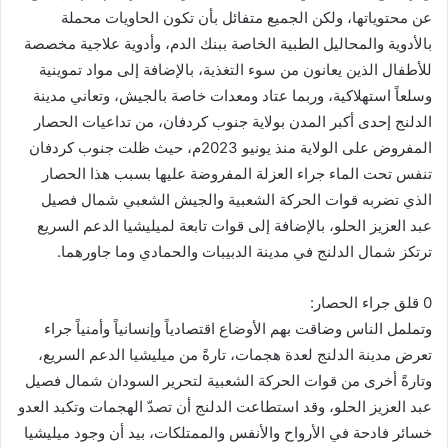
عن محتوياتها، ولكن الجميع متفائل بأن تكون الحاويات محملة
بالأدوية والمحاليل الطبية الخاصة ببنك الدم، وأدوية علاجية مخصصة
للأطفال الذين يعانون من سوء التغذية، بالإضافة إلى مواد تموينية
وسلعاً استهلاكية، وربما عتاد ومعدات خاصة بالجيش، وتعاني مدينة
الدلنج إحدى أكبر المدن بولاية جنوب كردفان، من تداعيات الحصار
المفروض على الولاية منذ يونيو 2023م، حيث ظلت جنوب كردفان
تنفس تحت الماء جراء العزلة المفروضة عليها بسبب هذا الحصار
الذي تضربه قوات الحركة الشعبية والجيش الشعبي شمال فصيل
عبد العزيز الحلو، بالإضافة إلى قوات تابعة لميليشيا الدعم السريع
ترتكز شمال الدلنج في مدينة الدبيبات والحمادي وما جاورهما.
0 قلق جراء الحصار:
وتململ الناس وضاقت بهم الأوضاع اقتصادياً وإنسانياً وأمنياً جراء
تعرض مدينة الدلنج لعدة هجمات، تارةً من ميليشيا الدعم السريع،
وتارةً أخرى من قوات الحركة الشعبية لتحرير السودان شمال فصيل
عبد العزيز الحلو، وقد استطاعت الدلنج أن تصدّ الهجمات وتكبد العدو
خسائر فادحة في الأرواح والأنفس والممتلكات، بيد أن وجود ميليشيا