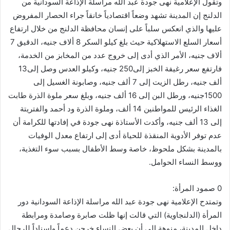
وتقول الإعلامية نهى جودة عبد الله مراسلة الإذاعة السودانية من
الدلنج إن المدينة تشهد وضعاً اقتصادياً خانقاً جراء الحصار المفروض
عليها والذي انعكس سلباً على إنسان محافظة الدلنج من خلال ارتفاع
أسعار السلع الاستهلاكية حيث بلغ كيلو السكر 8 ألاف جنيه، الدقيق 7
ألاف جنيه، الأمر الذي أدى إلى خروج عدد من المخابز من الخدمة،
فارتفع سعر رغيفة الخبز إلى250 جنيه، وكيلو العدس وصل إلى13
ألف جنيه، رطل الزيت إلى 7 ألف جنيه، وصابونة الغسيل إلى
1500جنيه، ورطل البن إلى 16 ألف جنيه، وبلغ سعر ملوة الذرة طابت
الغذاء الرئيس للمواطنين 14 ألف، وملوة الذرة ود أحمد والفتريتة
إلى 13 ألف جنيه، وأكدت الأستاذة نهى جودة في إفادتها للكرامة أن
عدم توفر الأدوية المنقذة للحياة أدى إلى ارتفاع معدل الوفيات
بالمدينة بشكل ملحوظ، خاصة وسط الأطفال بسبب سوء التغذية،
ووسط النساء الحوامل.
0 صمود المرأة:
وتمتدح الإعلامية نهى جودة عبد الله مراسلة الإذاعة السودانية دور
المرأة (الدلنجاوية) التي قالت إنها ظلت صابرة وصامدة ومرابطة
داخل المدينة، منوهة إلى أن بعض النساء خرجن دعماً وإسناداً للرجال