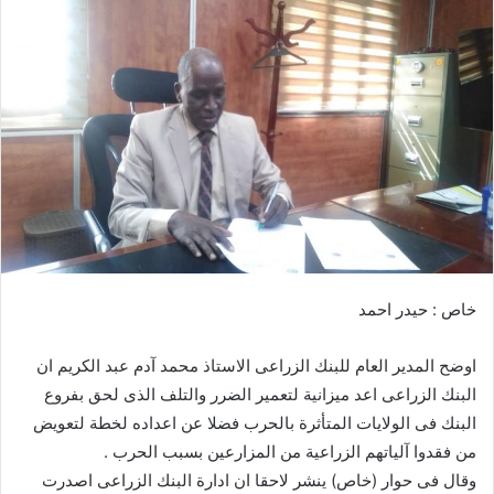
ل
ب
ر
ي
د
ا
إ
ل
ك
ت
ر
خاص : حيدر احمد
و
ن
اوضح المدير العام للبنك الزراعى الاستاذ محمد آدم عبد الكريم ان
ي
ا
البنك الزراعى اعد ميزانية لتعمير الضرر والتلف الذى لحق بفروع
البنك فى الولايات المتأثرة بالحرب فضلا عن اعداده لخطة لتعويض
من فقدوا آلياتهم الزراعية من المزارعين بسبب الحرب .
وقال فى حوار (خاص) ينشر لاحقا ان ادارة البنك الزراعى اصدرت