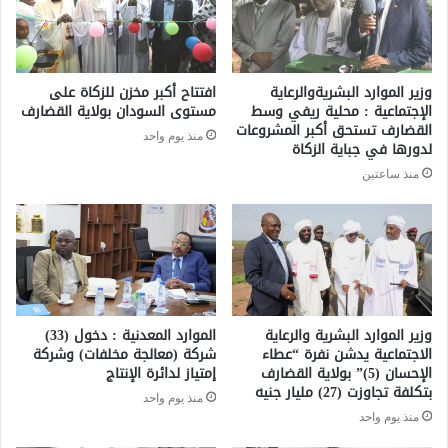
وزير الموارد البشريةوالرعاية
افتتاح أكبر مخزن للزكاة على
الإجتماعية : محلية ريفي وسط
مستوى السودان بولاية القضارف
القضارف تستحق أكبر المشروعات
منذ يوم واحد
لدورها في جباية الزكاة
منذ ساعتين
وزير الموارد البشرية والرعاية
الموارد المعدنية : دخول (33)
الاجتماعية يدشن نفرة “عطاء
شركة (معالجة مخلفات) وشركة
الإحسان (5)” بولاية القضارف
إمتياز لدائرة الإنتاج
بتكلفة تجاوزت (27) مليار جنيه
منذ يوم واحد
منذ يوم واحد