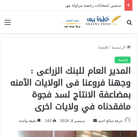
تدشين امتحانات رخصة مزاولة مهنة التدريس بمحلية حلفا الجديدة
بحث
الق
عن
الرئيسية
/
إقتصاد
إقتصاد
المدير العام للبنك الزراعى :
وجهنا فروعنا فى الولايات الآمنه
بمضاعفة الانتاج لسد فجوة
مافقدناه في ولايات اخرى
عرفة صالح احمد
أ
سبتمبر 8, 2024
245
دقيقة واحدة
ر
س