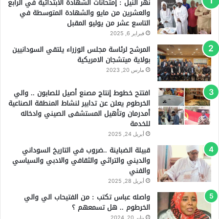
نهر النيل : إمتحانات الشهادة الابتدائية في الرابع
والعشرين من مايو والشهادة المتوسطة في
التاسع عشر من يوليو المقبل
فبراير 6, 2025
المرشح لرئاسة مجلس الوزراء يلتقي السودانيين
بولاية ميتشجان الامريكية
مارس 20, 2023
افتتح خطوط إنتاج مصنع أصيل للصابون .. والي
الخرطوم يعلن عن تدابير لنشاط المنطقة الصناعية
أمدرمان وتأهيل المستشفى الصيني وادخاله
للخدمة
أبريل 24, 2025
قبيلة الضباينة ..ضروب في التاريخ السوداني
والديني والتراثي والثقافي والادبي والسياسي
والفني
أبريل 28, 2025
واصله عباس تكتب : من الفتيحاب الي والي
الخرطوم .. هل تسمعهم ؟
يناير 20, 2024