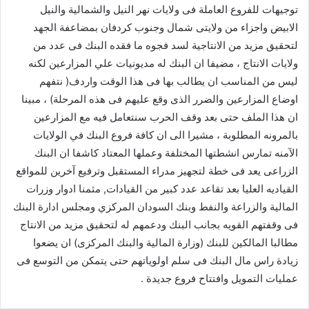
توجيهات للفروع العاملة فى ولايات نهر النيل والشمالية والنيل
الابيض واجزاء من ولايتى شمال وجنوب كردفان بمضاعفة الجهد
لتحقيق مزيد من الانتاجية لسد فجوه ما فقده البنك فى عدد من
ولايات الانتاج ، مضيفا ان البنك له مديونيات علي المزارعين لكنه
ليس من المناسب ان يطالب بها فى هذا الوقت واردف( نتفهم
اوضاع المزارعين والضرر الذى وقع عليهم فى هذه المرحلة) ، مبينا
ان هذا الملف حتى بعد وقف الحرب سنتعامل فيه مع المزارعين
بالمرونه المطلوبة ، مشيرا الى ان كافة فروع البنك في الولايات
الآمنه تمارس انشطتها المختلفة وعملها المعتاد كاشفا ان البنك
الزراعى يعد فى خطة لتجهيز مدراء المستقبل وترفيع آخرين للمواقع
القياديه العليا بعد تقاعد عدد كبير من القيادات, مثمنا ادوار وزرات
المالية والزراعة والنفط وبنك السودان المركزي ومجلس ادارة البنك
فى وقفتهم القويه بجانب البنك ودعمهم له لتحقيق مزيد من الانتاج
مطالبا المالكين للبنك (وزارة المالية والبنك المركزى) ان يضعوا
زيادة راس مال البنك فى سلم اولوياتهم حتى يتمكن من التوسع فى
عمليات التمويل وافتتاح فروع جديدة .