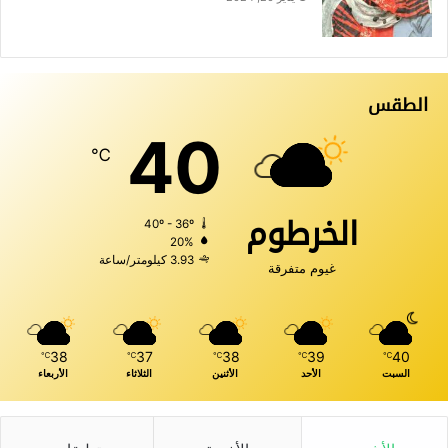
الطقس
40
℃
الخرطوم
40º - 36º
20%
3.93 كيلومتر/ساعة
غيوم متفرقة
38
37
38
39
40
℃
℃
℃
℃
℃
السبت
الأحد
الأثنين
الثلاثاء
الأربعاء