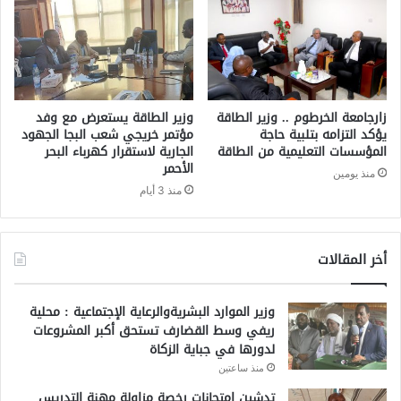
زارجامعة الخرطوم .. وزير الطاقة
وزير الطاقة يستعرض مع وفد
يؤكد التزامه بتلبية حاجة
مؤتمر خريجي شعب البجا الجهود
المؤسسات التعليمية من الطاقة
الجارية لاستقرار كهرباء البحر
الأحمر
منذ يومين
منذ 3 أيام
أخر المقالات
وزير الموارد البشريةوالرعاية الإجتماعية : محلية
ريفي وسط القضارف تستحق أكبر المشروعات
لدورها في جباية الزكاة
منذ ساعتين
تدشين امتحانات رخصة مزاولة مهنة التدريس