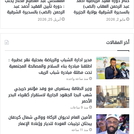
ختام دورة فقيد الرياضية أحمد
المهندس عبد العظيم مختار يكتب
عبد الرحمن العقاب (الضب)
: دورة تأبين الفقيد أحمد عبد
بالسديرة الشرقية بولاية الجزيرة
الرحمن (الضب) بالسديرة الشرقية
مايو 2, 2026
أبريل 25, 2026
أخر المقالات
مدير ادارة الشباب والرياضة بمحلية نهر عطبرة :
اطلقنا مبادرة بناء السلام والمصالحة المجتمعية
تحت مظلة مبادرة شباب الريف
منذ ساعة واحدة
وزير الطاقة يستعرض مع وفد مؤتمر خريجي
شعب البجا الجهود الجارية لاستقرار كهرباء البحر
الأحمر
منذ 9 ساعات
الأمين العام لديوان الزكاة ووالي شمال كردفان
يبحثان ترتيبات العودة للديار وإعادة الإعمار
منذ 11 ساعة