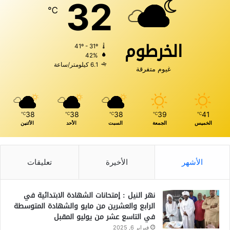
32
℃
الخرطوم
41º - 31º
42%
6.1 كيلومتر/ساعة
غيوم متفرقة
38
38
38
39
41
℃
℃
℃
℃
℃
الخميس
الجمعة
السبت
الأحد
الأثنين
الأشهر
الأخيرة
تعليقات
نهر النيل : إمتحانات الشهادة الابتدائية في
الرابع والعشرين من مايو والشهادة المتوسطة
في التاسع عشر من يوليو المقبل
فبراير 6, 2025