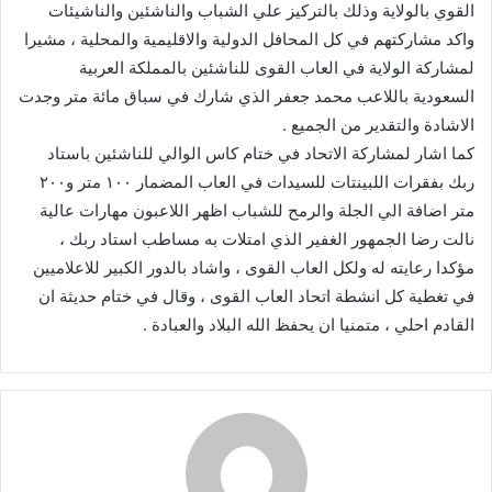
القوي بالولاية وذلك بالتركيز علي الشباب والناشئين والناشيئات
واكد مشاركتهم في كل المحافل الدولية والاقليمية والمحلية ، مشيرا
لمشاركة الولاية في العاب القوى للناشئين بالمملكة العربية
السعودية باللاعب محمد جعفر الذي شارك في سباق مائة متر وجدت
الاشادة والتقدير من الجميع .
كما اشار لمشاركة الاتحاد في ختام كاس الوالي للناشئين باستاد
ربك بفقرات اللبينتات للسيدات في العاب المضمار ١٠٠ متر و٢٠٠
متر اضافة الي الجلة والرمح للشباب اظهر اللاعبون مهارات عالية
نالت رضا الجمهور الغفير الذي امتلات به مساطب استاد ربك ،
مؤكدا رعايته له ولكل العاب القوى ، واشاد بالدور الكبير للاعلاميين
في تغطية كل انشطة اتحاد العاب القوى ، وقال في ختام حديثة ان
القادم احلي ، متمنيا ان يحفظ الله البلاد والعبادة .