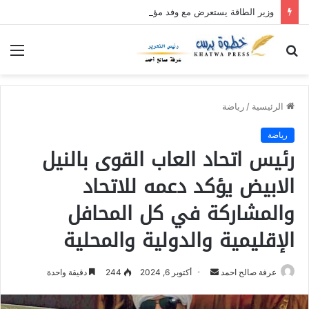
وزير الطاقة يستعرض مع وفد مؤتمر خريجي شعب البجا الجهود الجارية لاستقرار كهرباء البحر الأحمر
بحث
الق
عن
الرئيسية
/
رياضة
رياضة
رئيس اتحاد العاب القوى بالنيل
الابيض يؤكد دعمه للاتحاد
والمشاركة في كل المحافل
الإقليمية والدولية والمحلية
عرفة صالح احمد
أ
أكتوبر 6, 2024
244
دقيقة واحدة
ر
س