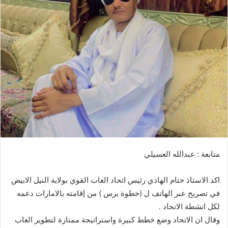
ل
ب
ر
ي
د
ا
إ
ل
ك
ت
ر
و
متابعة : عبدالله العسيلي
ن
ي
اكد الاستاذ ختام الهادي رئيس اتحاد العاب القوي بولاية النيل الابيض
ا
في تصريح عبر الهاتف ل (خطوة برس ) من إقامته بالامارات دعمه
لكل انشطة الاتحاد .
وقال ان الاتحاد وضع خطط كبيرة واستراتيجة ممتازة لتطوير العاب