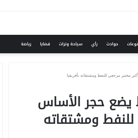
رعاية الإجتماعية : محلية ريفي وسط القضارف تستحق أكبر المشروعات لدورها في جبا
وعات
حوادث
رأي
سياحة وتراث
قضايا
رياضة
كبر مختبر مرجعي للنفط ومشتقاته بأفريقيا
ط يضع حجر الأساس
 للنفط ومشتقاته