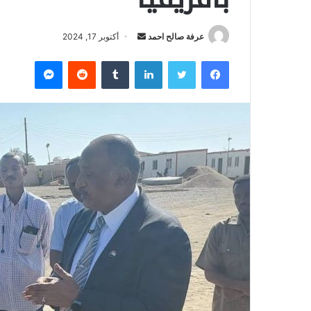
عرفة صالح احمد
أ
أكتوبر 17, 2024
ر
فيسبوك
تويتر
لينكدإن
‏Tumblr
‏Reddit
ماسنجر
س
ل
ب
ر
ي
د
ا
إ
ل
ك
ت
ر
و
ن
ي