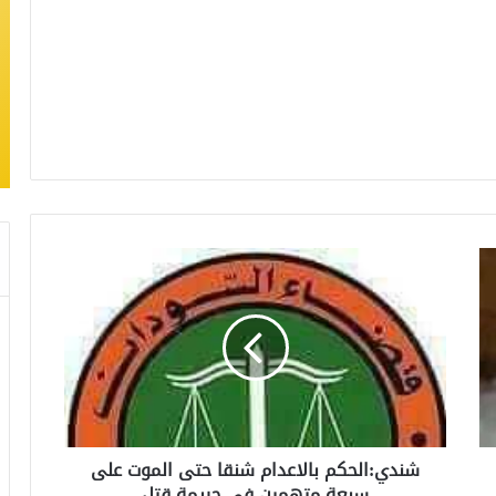
شندي:الحكم بالاعدام شنقا حتى الموت على
سبعة متهمين في جريمة قتل