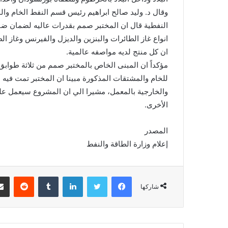
وقال د. وليد صالح ابراهيم رئيس قسم النفط الخام وال
النفطية قال ان المختبر صمم بقدرات عاليه لضمان ضب
انواع غاز الطائرات والبنزين والديزل والفيرنس وغاز ا
ان كل منتج لديه مواصفه عالمية.
مؤكداً ان المبنى الخاص بالمختبر صمم من ثلاثة طواب
للخام والمشتقات المذكورة مبينا ان المختبر تمت فيه مر
والخارجية بالمعمل، مشيرا الي ان المشروع سيعمل عل
الأخرى.
المصدر
إعلام وزارة الطاقة والنفط
فيسبوك
تويتر
لينكدإن
‏Tumblr
‏Reddit
شاركها