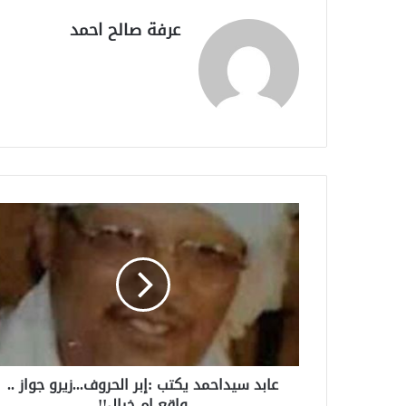
عرفة صالح احمد
عابد سيداحمد يكتب :إبر الحروف...زيرو جواز ..
واقع ام خيال!!