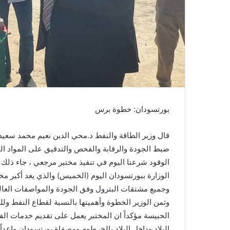
ا
بورتسودان: خطوة برس
قال وزير الطاقة والنفط د.محي الدين نعيم محمد سعيد 
ضبط الجودة والرقابة والفحص والتدقيق على المواد البت
الوقود شرعنا اليوم في تنفيذ مختبر مرجعي ، جاء ذلك
الوزارة ببورتسودان اليوم (الخميس) والذي يعد أكبر 
وجميع مشتقات البترول وفق الجودة والمواصفات العال
وثمن الوزير الخطوة وأهميتها بالنسبة لقطاع النفط ولل
الحبيسة مؤكداً ان المختبر يعمل على تقديم خدمات الف
البلاد وداخل البلاد بالخرطوم ومصفاة بورتسودان واعد