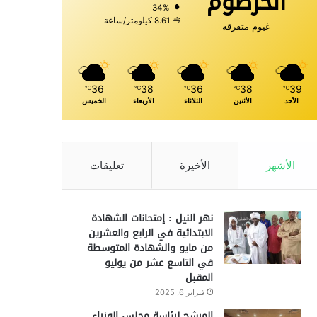
الخرطوم
34%
8.61 كيلومتر/ساعة
غيوم متفرقة
36
38
36
38
39
℃
℃
℃
℃
℃
الأحد
الأثنين
الثلاثاء
الأربعاء
الخميس
الأشهر
الأخيرة
تعليقات
نهر النيل : إمتحانات الشهادة
الابتدائية في الرابع والعشرين
من مايو والشهادة المتوسطة
في التاسع عشر من يوليو
المقبل
فبراير 6, 2025
المرشح لرئاسة مجلس الوزراء