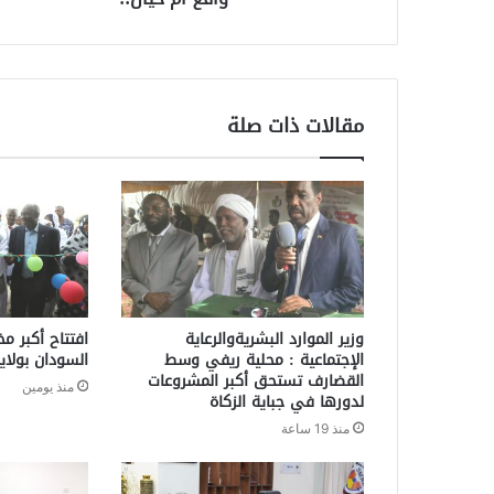
مقالات ذات صلة
وزير الموارد البشريةوالرعاية
افتتاح أكبر م
الإجتماعية : محلية ريفي وسط
السودان بولاي
القضارف تستحق أكبر المشروعات
منذ يومين
لدورها في جباية الزكاة
منذ 19 ساعة