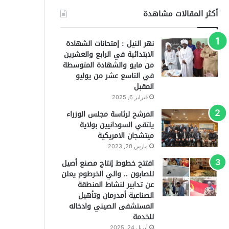
أكثر المقالات مشاهدة
نهر النيل : إمتحانات الشهادة
الابتدائية في الرابع والعشرين
من مايو والشهادة المتوسطة
في التاسع عشر من يوليو
المقبل
فبراير 6, 2025
المرشح لرئاسة مجلس الوزراء
يلتقي السودانيين بولاية
ميتشجان الامريكية
مارس 20, 2023
افتتح خطوط إنتاج مصنع أصيل
للصابون .. والي الخرطوم يعلن
عن تدابير لنشاط المنطقة
الصناعية أمدرمان وتأهيل
المستشفى الصيني وادخاله
للخدمة
أبريل 24, 2025