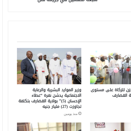
خزن للزكاة على مستوى
وزير الموارد البشرية والرعاية
ة القضارف
الاجتماعية يدشن نفرة “عطاء
الإحسان (5)” بولاية القضارف بتكلفة
تجاوزت (27) مليار جنيه
منذ يومين