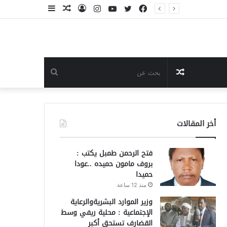
فيسبوك
تويتر
يوتيوب
انستقرام
تسجيل
مقال
إضافة
ية الزكاة
الدخول
عشوائي
عمود
جانبي
مقال
بحث
عشوائي
عن
أخر المقالات
فتح الرحمن طمبل يكتب :
بروف مامون حميده ..عودا
حميدا
منذ 12 ساعة
وزير الموارد البشريةوالرعاية
الإجتماعية : محلية ريفي وسط
القضارف تستحق أكبر