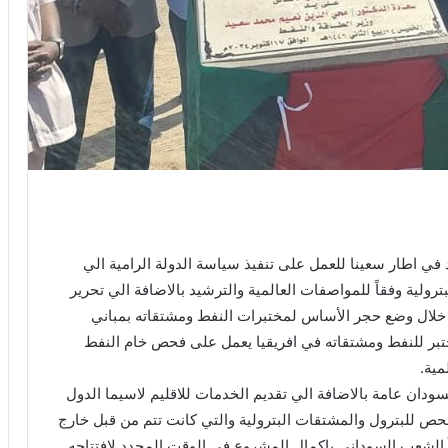
في اطار سعينا للعمل على تنفيذ سياسة الدولة الرامية الي
رولية وفقاً للمواصفات العالمية والترشيد بالاضافة الي تحرير
 خلال وضع حجر الأساس لمختبرات النفط ومشتقاته بمباني
مختبر للنفط ومشتقاته في افريقيا يعمل على فحص خام النفط
مية.
سودان عامة بالاضافة الي تقديم الخدمات للاقليم لاسيما الدول
حص للبترول والمشتقات البترولية والتي كانت تتم من قبل خارج
اً الشعب السوداني باكمال المشروع في الوقت المحدد لافتتاحه.