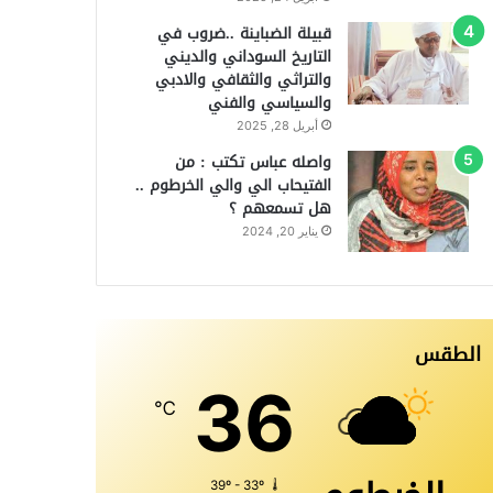
قبيلة الضباينة ..ضروب في
التاريخ السوداني والديني
والتراثي والثقافي والادبي
والسياسي والفني
أبريل 28, 2025
واصله عباس تكتب : من
الفتيحاب الي والي الخرطوم ..
هل تسمعهم ؟
يناير 20, 2024
الطقس
36
℃
39º - 33º