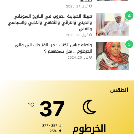
للخدمة
أبريل 24, 2025
قبيلة الضباينة ..ضروب في التاريخ السوداني
والديني والتراثي والثقافي والادبي والسياسي
والفني
أبريل 28, 2025
واصله عباس تكتب : من الفتيحاب الي والي
الخرطوم .. هل تسمعهم ؟
يناير 20, 2024
الطقس
37
℃
الخرطوم
37º - 35º
25%