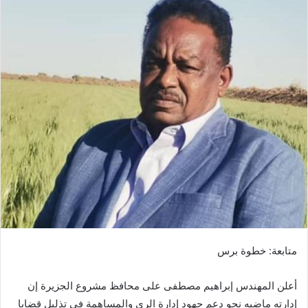
ل
ب
ر
ي
د
ا
إ
ل
ك
ت
ر
و
ن
ي
ا
متابعة: خطوة برس
أعلن المهندس إبراهيم مصطفى على محافظ مشروع الجزيرة إن
إدارته ماضيه نحو دعم جهود إدارة الري والمساهمة في تذليل قضايا