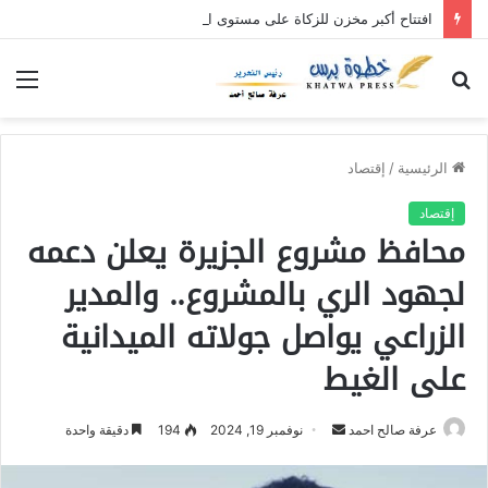
افتتاح أكبر مخزن للزكاة على مستوى السودان بولاية القضارف
بحث
الق
عن
الرئيسية
/
إقتصاد
إقتصاد
محافظ مشروع الجزيرة يعلن دعمه
لجهود الري بالمشروع.. والمدير
الزراعي يواصل جولاته الميدانية
على الغيط
عرفة صالح احمد
أ
نوفمبر 19, 2024
194
دقيقة واحدة
ر
س