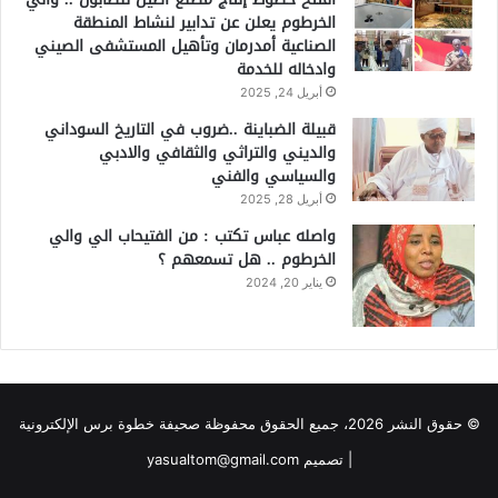
الخرطوم يعلن عن تدابير لنشاط المنطقة
الصناعية أمدرمان وتأهيل المستشفى الصيني
وادخاله للخدمة
أبريل 24, 2025
قبيلة الضباينة ..ضروب في التاريخ السوداني
والديني والتراثي والثقافي والادبي
والسياسي والفني
أبريل 28, 2025
واصله عباس تكتب : من الفتيحاب الي والي
الخرطوم .. هل تسمعهم ؟
يناير 20, 2024
© حقوق النشر 2026، جميع الحقوق محفوظة صحيفة خطوة برس الإلكترونية
| تصميم yasualtom@gmail.com