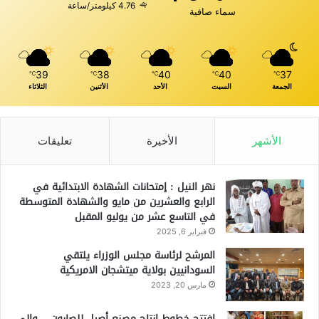
4.76 كيلومتر/ساعة
سماء صافية
39
38
40
40
37
℃
℃
℃
℃
℃
الجمعة
السبت
الأحد
الأثنين
الثلاثاء
الأشهر
الأخيرة
تعليقات
نهر النيل : إمتحانات الشهادة الابتدائية في
الرابع والعشرين من مايو والشهادة المتوسطة
في التاسع عشر من يوليو المقبل
فبراير 6, 2025
المرشح لرئاسة مجلس الوزراء يلتقي
السودانيين بولاية ميتشجان الامريكية
مارس 20, 2023
افتتح خطوط إنتاج مصنع أصيل للصابون .. والي