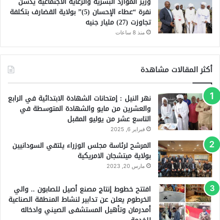
وزير الموارد البشرية والرعاية الاجتماعية يدشن
نفرة “عطاء الإحسان (5)” بولاية القضارف بتكلفة
تجاوزت (27) مليار جنيه
منذ 8 ساعات
أكثر المقالات مشاهدة
نهر النيل : إمتحانات الشهادة الابتدائية في الرابع
والعشرين من مايو والشهادة المتوسطة في
التاسع عشر من يوليو المقبل
فبراير 6, 2025
المرشح لرئاسة مجلس الوزراء يلتقي السودانيين
بولاية ميتشجان الامريكية
مارس 20, 2023
افتتح خطوط إنتاج مصنع أصيل للصابون .. والي
الخرطوم يعلن عن تدابير لنشاط المنطقة الصناعية
أمدرمان وتأهيل المستشفى الصيني وادخاله