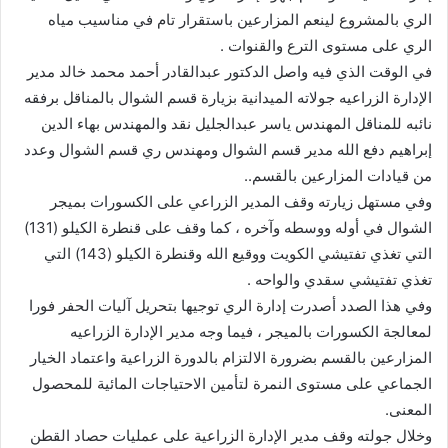
الري بالمشروع لينعم المزارعين باستقرار تام في مناسيب مياه
الري على مستوى الترع والقنوات .
في الوقت الذي فيه واصل الدكتور عبدالقادر أحمد محمد خالد مدير
الإدارة الزراعيه جولاته الميدانية بزيارة قسم الشوال بالمناقل برفقه
نائبه للمناقل المهندس ياسر عبدالجليل نقد والمهندس بهاء الدين
إبراهيم دفع الله مدير قسم الشوال ومهندس ري قسم الشوال وعدد
من قيادات المزارعين بالقسم..
وفي مستهل زيارته وقف المدير الزراعي على الكسورات بميجر
الشوال في أوله ووسطه وآخره ، كما وقف على قنطرة الكيلو (131)
التي تغذي تفتيشي الكويت ووقيع الله وقنطرة الكيلو (143) التي
تغذي تفتيشي سقدي والواحه .
وفي هذا الصدد أصدرت إدارة الري توجيها بتحريل آليات الحفر فورا
لمعالجة الكسورات بالميجر ، فيما وجه مدير الإدارة الزراعيه
المزارعين بالقسم بضرورة الالتزام بالدورة الزراعية واعتماد الخيار
الجماعي على مستوى النمرة لتأمين الاحتياجات المائية للمحصول
المعنى.
وخلال جولته وقف مدير الإدارة الزراعية على عمليات حصاد القطن