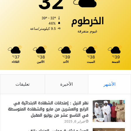
32
الخرطوم
39º - 32º
46%
9.5 كيلومتر/ساعة
غيوم متفرقة
37
38
39
38
39
℃
℃
℃
℃
℃
الجمعة
السبت
الأحد
الأثنين
الثلاثاء
الأشهر
الأخيرة
تعليقات
نهر النيل : إمتحانات الشهادة الابتدائية في
الرابع والعشرين من مايو والشهادة المتوسطة
في التاسع عشر من يوليو المقبل
فبراير 6, 2025