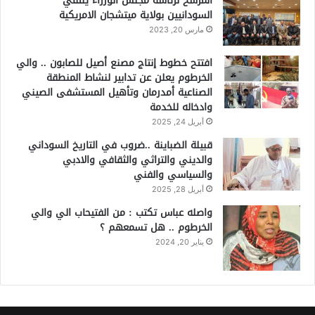
المرشح لرئاسة مجلس الوزراء يلتقي
السودانيين بولاية ميتشجان الامريكية
مارس 20, 2023
افتتح خطوط إنتاج مصنع أصيل للصابون .. والي
الخرطوم يعلن عن تدابير لنشاط المنطقة
الصناعية أمدرمان وتأهيل المستشفى الصيني
وادخاله للخدمة
أبريل 24, 2025
قبيلة الضباينة ..ضروب في التاريخ السوداني
والديني والتراثي والثقافي والادبي
والسياسي والفني
أبريل 28, 2025
واصله عباس تكتب : من الفتيحاب الي والي
الخرطوم .. هل تسمعهم ؟
يناير 20, 2024