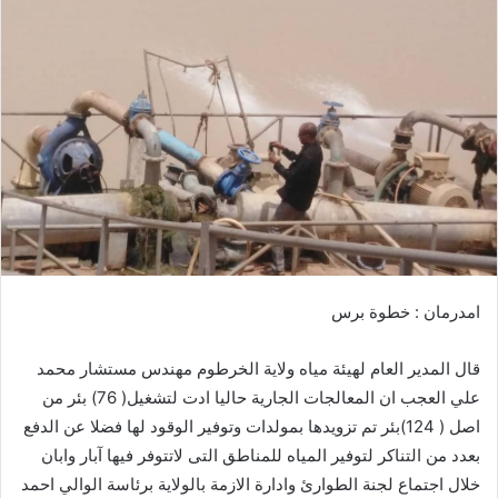
ل
ب
ر
ي
د
ا
إ
ل
ك
ت
ر
امدرمان : خطوة برس
و
ن
قال المدير العام لهيئة مياه ولاية الخرطوم مهندس مستشار محمد
ي
ا
علي العجب ان المعالجات الجارية حاليا ادت لتشغيل( 76) بئر من
اصل ( 124)بئر تم تزويدها بمولدات وتوفير الوقود لها فضلا عن الدفع
بعدد من التناكر لتوفير المياه للمناطق التى لاتتوفر فيها آبار وابان
خلال اجتماع لجنة الطوارئ وادارة الازمة بالولاية برئاسة الوالي احمد