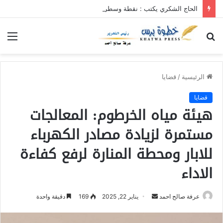
الحاج الشكري يكتب : نقطة وسطر جديد … حكومة الآمل بلا رأس ولا قعر (٢)
بحث
الق
عن
الرئيسية
/
قضايا
قضايا
هيئة مياه الخرطوم: المعالجات
مستمرة لزيادة مصادر الكهرباء
للابار ومحطة المنارة لرفع كفاءة
الاداء
عرفة صالح احمد
أ
يناير 22, 2025
169
دقيقة واحدة
ر
س