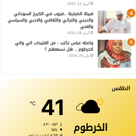
أبريل 24, 2025
قبيلة الضباينة ..ضروب في التاريخ السوداني
والديني والتراثي والثقافي والادبي والسياسي
والفني
أبريل 28, 2025
واصله عباس تكتب : من الفتيحاب الي والي
الخرطوم .. هل تسمعهم ؟
يناير 20, 2024
الطقس
41
℃
الخرطوم
41º - 36º
19%
4.59 كيلومتر/ساعة