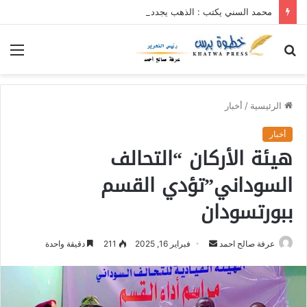
محمد السني يكتب : الذهب يجدد الأمل .. جهود كبيرة للموارد المعدنية لتجاوز تحديات الحرب
بحث
الق
عن
الرئيسية
/
أخبار
أخبار
هيئة الأركان “التحالف
السوداني”تؤدي القسم
ببورتسودان
عرفة صالح احمد
أ
فبراير 16, 2025
211
دقيقة واحدة
ر
س
ل