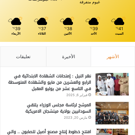
غيوم متفرقة
39
37
38
39
41
℃
℃
℃
℃
℃
السبت
الأحد
الأثنين
الثلاثاء
الأربعاء
الأشهر
الأخيرة
تعليقات
نهر النيل : إمتحانات الشهادة الابتدائية في
الرابع والعشرين من مايو والشهادة المتوسطة
في التاسع عشر من يوليو المقبل
فبراير 6, 2025
المرشح لرئاسة مجلس الوزراء يلتقي
السودانيين بولاية ميتشجان الامريكية
مارس 20, 2023
افتتح خطوط إنتاج مصنع أصيل للصابون .. والي