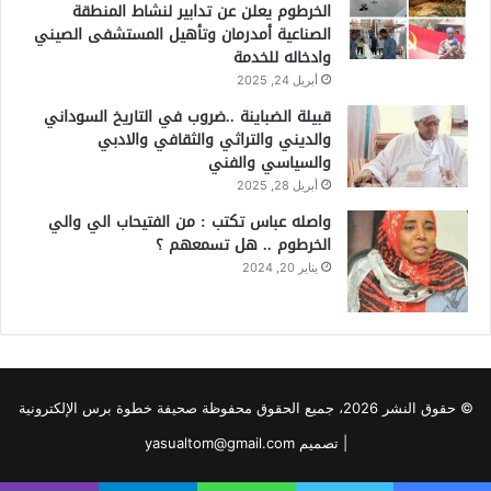
الخرطوم يعلن عن تدابير لنشاط المنطقة
الصناعية أمدرمان وتأهيل المستشفى الصيني
وادخاله للخدمة
أبريل 24, 2025
قبيلة الضباينة ..ضروب في التاريخ السوداني
والديني والتراثي والثقافي والادبي
والسياسي والفني
أبريل 28, 2025
واصله عباس تكتب : من الفتيحاب الي والي
الخرطوم .. هل تسمعهم ؟
يناير 20, 2024
© حقوق النشر 2026، جميع الحقوق محفوظة صحيفة خطوة برس الإلكترونية
| تصميم yasualtom@gmail.com