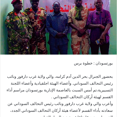
ب
ر
ي
د
ا
إ
ل
ك
ت
ر
بورتسودان : خطوة برس
و
ن
بحضور الجنرال بحر الدين آدم كرامه، والي ولاية غرب دارفور ونائب
ي
ا
رئيس التحالف السوداني. وأعضاء الهيئة اجلقيادية وأعضاء اللجنة
التسييرية،تم أمس السبت بالعاصمة الإدارية بورتسودان مراسم أداء
القسم لهيئة أركان التحالف السوداني .
وأعرب والي ولاية غرب دارفور ونائب رئيس التحالف السوداني عن
سعادته بأداء القسم لأعضاء هيئة أركان التحالف السوداني الجدد،