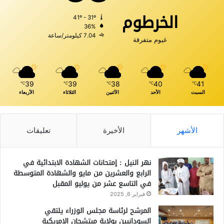
الخرطوم
41º - 31º
36%
7.04 كيلومتر/ساعة
غيوم متفرقة
39
39
38
40
41
℃
℃
℃
℃
℃
السبت
الأحد
الأثنين
الثلاثاء
الأربعاء
الأشهر
الأخيرة
تعليقات
نهر النيل : إمتحانات الشهادة الابتدائية في
الرابع والعشرين من مايو والشهادة المتوسطة
في التاسع عشر من يوليو المقبل
فبراير 6, 2025
المرشح لرئاسة مجلس الوزراء يلتقي
السودانيين بولاية ميتشجان الامريكية