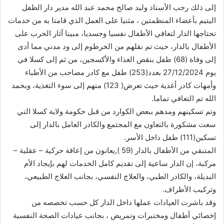
إلى ذلك رحب الأستاذ وليد صالح محمد عبد الله مدير دار الطفل
اليتيم بأعضاء المنظمتين ، مثنيا على العمل الذي قامتا به من خدمات
تحتاجها الدار لتعافي الأطفال نفسيا وجسديا، مبينا آثار الحرب على
الأطفال بالدار، حيث تم نقلهم من الخرطوم إلى ود مدني مما أدى
إلى وفاة (68) طفل بنقص الغذاء والأكسجين، من ثم إلى كسلا في
يوم 27/12/2024 بعدد(253) طفل مع كادر مصاحب من الأطباء
وأمهات كادر أغذية حيث تعرض( 123) منهم إلى سوء التغذية، وبحمد
الله تم التعافي تماما.
وتم تسكينهم ومدهم ببعض الكوارد من قبل حكومة ولاية كسلا التي
سعت مشكورة بالتعاون مع المجتمع والكادر العامل بالدار إلى
تسكين(111) طفل داخل الأسر.
المتبقي من الأطفال بالدار (59 ),يعانون من إعاقة حركية – عقلية –
مركبة، إن الدار ساعية إلى تقديم كامل الخدمات لهم بإيجاد الأم
البديلة، والكادر الطبي، والعلاج النفسي، بجانب العلاج الطبيعي،
وتركيب الأطراف.
وقد باشرت العيادات عملها داخل الدار كل حسب تخصصه من
إخصائي أطفال ومختبرات وتمريض ، بجانب عيادات الصحة النفسية