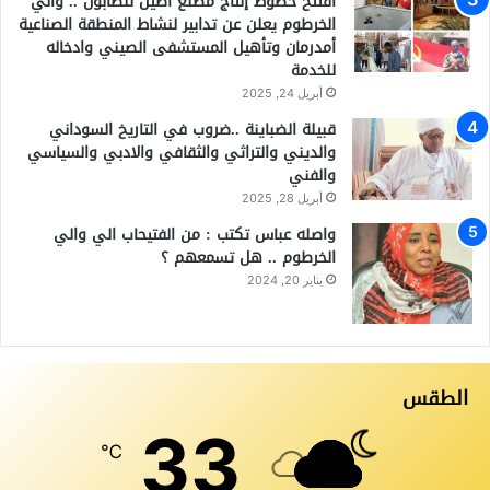
افتتح خطوط إنتاج مصنع أصيل للصابون .. والي
الخرطوم يعلن عن تدابير لنشاط المنطقة الصناعية
أمدرمان وتأهيل المستشفى الصيني وادخاله
للخدمة
أبريل 24, 2025
قبيلة الضباينة ..ضروب في التاريخ السوداني
والديني والتراثي والثقافي والادبي والسياسي
والفني
أبريل 28, 2025
واصله عباس تكتب : من الفتيحاب الي والي
الخرطوم .. هل تسمعهم ؟
يناير 20, 2024
الطقس
33
℃