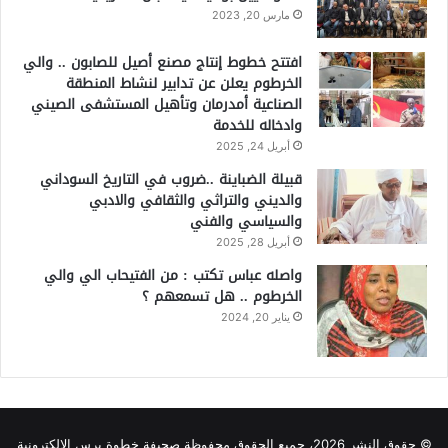
مارس 20, 2023
افتتح خطوط إنتاج مصنع أصيل للصابون .. والي
الخرطوم يعلن عن تدابير لنشاط المنطقة
الصناعية أمدرمان وتأهيل المستشفى الصيني
وادخاله للخدمة
أبريل 24, 2025
قبيلة الضباينة ..ضروب في التاريخ السوداني
والديني والتراثي والثقافي والادبي
والسياسي والفني
أبريل 28, 2025
واصله عباس تكتب : من الفتيحاب الي والي
الخرطوم .. هل تسمعهم ؟
يناير 20, 2024
© حقوق النشر 2026، جميع الحقوق محفوظة صحيفة خطوة برس الإلكترونية