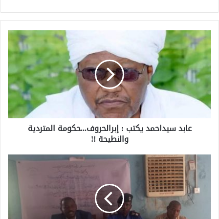
عابد سيداحمد يكتب : إبرالحروف...حكومة المتردية
والنطيحة !!