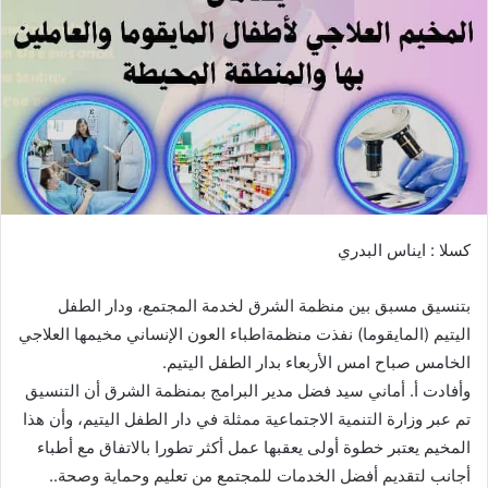
ي
د
ا
إ
ل
ك
ت
ر
و
كسلا : ايناس البدري
ن
ي
ا
بتنسيق مسبق بين منظمة الشرق لخدمة المجتمع، ودار الطفل
اليتيم (المايقوما) نفذت منظمةاطباء العون الإنساني مخيمها العلاجي
الخامس صباح امس الأربعاء بدار الطفل اليتيم.
وأفادت أ. أماني سيد فضل مدير البرامج بمنظمة الشرق أن التنسيق
تم عبر وزارة التنمية الاجتماعية ممثلة في دار الطفل اليتيم، وأن هذا
المخيم يعتبر خطوة أولى يعقبها عمل أكثر تطورا بالاتفاق مع أطباء
أجانب لتقديم أفضل الخدمات للمجتمع من تعليم وحماية وصحة..