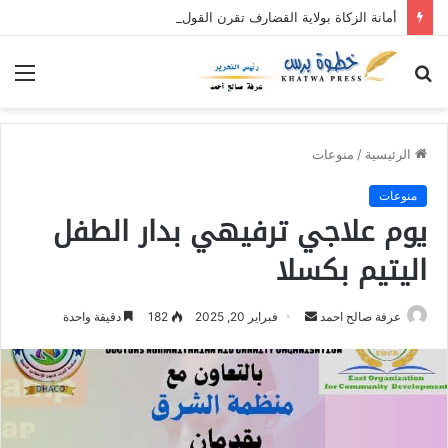
أمانة الزكاة بولاية القضارف تقرن القول بالفعل بنفرة عطاء الإحسان (٥)
بحث
الق
عن
الرئيسية
/
منوعات
منوعات
يوم علاجي ترفيهي بدار الطفل
اليتيم بكسلا
عرفة صالح احمد
أ
فبراير 20, 2025
182
دقيقة واحدة
ر
س
ل
ب
ر