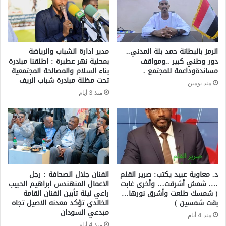
الرمز بالبطانة حمد بلة المدني..
مدير ادارة الشباب والرياضة
دور وطني كبير ..ومواقف
بمحلية نهر عطبرة : اطلقنا مبادرة
مساندةوداعمة للمجتمع .
بناء السلام والمصالحة المجتمعية
تحت مظلة مبادرة شباب الريف
منذ يومين
منذ 3 أيام
د. معاوية عبيد يكتب: صرير القلم
الفنان جلال الصحافة : رجل
…. شمسٌ أشرقت… وأخرى غابت
الاعمال المنهندس ابراهيم الحبيب
( شمسك طلعت وأشرق نورها…
راعي ليلة تأبين الفنان القامة
بقت شمسين )
الخالدي تؤكد معدنه الاصيل تجاه
مبدعي السودان
منذ 4 أيام
منذ 4 أيام