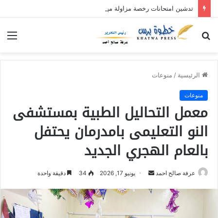
تدشين امتحانات رخصة مزاولة مهنة التدريس بمحلية حلفا الجديدة
بحث
الق
عن
الرئيسية
/
منوعات
منوعات
معمل التحاليل الطبية بمستشفى
النو التعليمى بامدرمان يحتفل
بالعام الهجري الجديد
عرفة صالح احمد
أ
يونيو 17, 2026
34
دقيقة واحدة
ر
س
ل