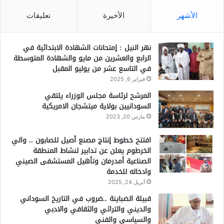
الأشهر
الأخيرة
تعليقات
نهر النيل : إمتحانات الشهادة الابتدائية في
الرابع والعشرين من مايو والشهادة المتوسطة
في التاسع عشر من يوليو المقبل
فبراير 6, 2025
المرشح لرئاسة مجلس الوزراء يلتقي
السودانيين بولاية ميتشجان الامريكية
مارس 20, 2023
افتتح خطوط إنتاج مصنع أصيل للصابون .. والي
الخرطوم يعلن عن تدابير لنشاط المنطقة
الصناعية أمدرمان وتأهيل المستشفى الصيني
وادخاله للخدمة
أبريل 24, 2025
قبيلة الضباينة ..ضروب في التاريخ السوداني
والديني والتراثي والثقافي والادبي
والسياسي والفني