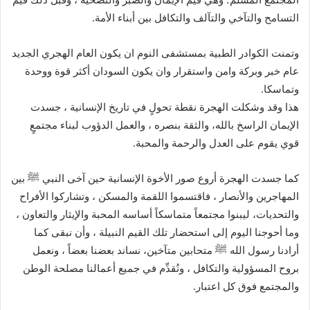
التسامح والتآخي والتآلف والتكافل بين أبناء الأمة.
وتمنت الكوادر الطبية بمستشفى النوم ان يكون العام الهجري الجديد
عام خبر وبركة وامن واستقرار وان يكون السودان أكثر قوة ووحدة
وتماسكا.
هذا وقد وشكلت الهجرة نقطة تحولٍ في تاريخ الإنسانية ، جسدت
الإيمان الراسخ بالله، والثقة بنصره ، والعمل الدؤوب لبناء مجتمعٍ
قوي يقوم على العدل والرحمة والمحبة.
كما جسدت الهجرة أروع صور الأخوة الإنسانية حين آخى النبي ﷺ بين
المهاجرين والأنصار ، فاقتسموا اللقمة والمسكن ، وتشاركوا الأفراح
والتحديات، ليبنوا مجتمعاً متماسكاً أساسه المحبة والإيثار والتعاون ،
وما أحوجنا اليوم إلى استحضار تلك القيم النبيلة ، وأن نبقى كما
أرادنا رسول الله ﷺ متحابين متآخين، نساند بعضنا بعضاً ، ونعمل
بروح المسؤولية والتكافل ، ونُقدِّم في جميع أعمالنا مصلحة الوطن
والمجتمع فوق كل اعتبار.