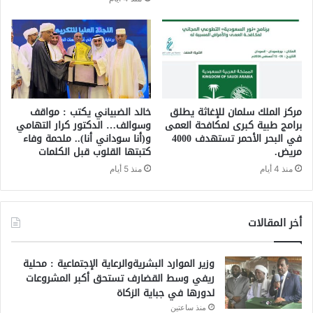
مركز الملك سلمان للإغاثة يطلق
خالد الضبياني يكتب : مواقف
برامج طبية كبرى لمكافحة العمى
وسوالف… الدكتور كرار التهامي
في البحر الأحمر تستهدف 4000
و(أنا سوداني أنا).. ملحمة وفاء
مريض.
كتبتها القلوب قبل الكلمات
منذ 4 أيام
منذ 5 أيام
أخر المقالات
وزير الموارد البشريةوالرعاية الإجتماعية : محلية
ريفي وسط القضارف تستحق أكبر المشروعات
لدورها في جباية الزكاة
منذ ساعتين