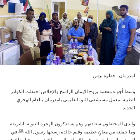
ب
ر
ي
د
ا
إ
ل
ك
ت
ر
امدرمان : خطوة برس
و
ن
وسط أجواء مفعمة بروح الإيمان الراسخ والإخلاص احتفلت الكوادر
ي
ا
الطبية بمعمل مستشفى النو التعليمى بامدرمان بالعام الهجري
الجديد .
وابدى المحتفلون سعادتهم وهم يستذكرون الهجرة النبوية الشريفة
وما حملته من معانٍ عظيمة وقيم خالدة رسخها رسول الله ﷺ في
المجتمع المسلم؛ وهي قيم الإيمان والصبر والتضحية ، وقبل ذلك قيم