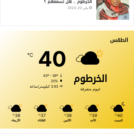
الخرطوم .. هل تسمعهم ؟
يناير 20, 2024
الطقس
40
℃
الخرطوم
40º - 36º
20%
3.93 كيلومتر/ساعة
غيوم متفرقة
38
37
38
39
40
℃
℃
℃
℃
℃
السبت
الأحد
الأثنين
الثلاثاء
الأربعاء