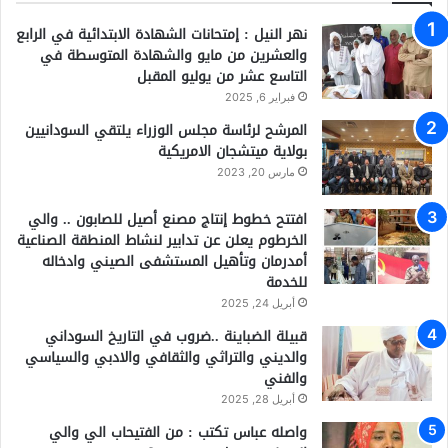
نهر النيل : إمتحانات الشهادة الابتدائية في الرابع
والعشرين من مايو والشهادة المتوسطة في
التاسع عشر من يوليو المقبل
فبراير 6, 2025
المرشح لرئاسة مجلس الوزراء يلتقي السودانيين
بولاية ميتشجان الامريكية
مارس 20, 2023
افتتح خطوط إنتاج مصنع أصيل للصابون .. والي
الخرطوم يعلن عن تدابير لنشاط المنطقة الصناعية
أمدرمان وتأهيل المستشفى الصيني وادخاله
للخدمة
أبريل 24, 2025
قبيلة الضباينة ..ضروب في التاريخ السوداني
والديني والتراثي والثقافي والادبي والسياسي
والفني
أبريل 28, 2025
واصله عباس تكتب : من الفتيحاب الي والي