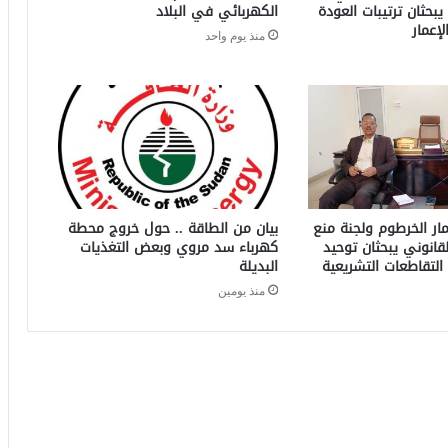
بحثان ترتيبات العودة
الكهربائي في البلاد
لإعمار
منذ يوم واحد
ار الخرطوم ولجنة منع
بيان من الطاقة .. حول خروج محطة
لقانوني يبحثان توحيد
كهرباء سد مروي وبعض التغذيات
 التقاطعات التشريعية
البديلة
منذ يومين