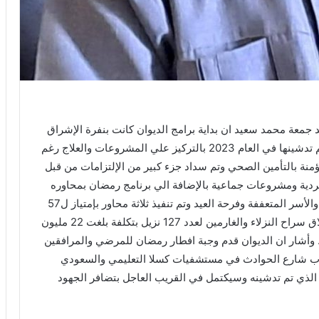
مد جمعة محمد سعيد ان بداية برامج الديوان كانت بنفرة الإشراق
الوريفة الثالثة والتي تمثلت في مصارف ومشروعات تم تدشينها في العام 2023 بالتركيز علي المشروعات والعلاج رغم
اص وابان الي ان 24 الف أسرة مؤمنة بالتأمين الصحي وتم سداد جزء كبير من الإلتزامات من قبل
دية ومشروعات جماعية بالإضافة الي برنامج رمضان بمحاوره
المختلفة فرحة الصائم واطلاق سراح النزلاء والغارمين والأسر المتعففة وفرحة العيد وتم تنفيذ ثلاثة محاور بإمتياز ل57
الف اسرة بفرحة الصائم بتكلفة بلغت 900 مليون وإطلاق سراح النزلاء والغارمين لعدد 127 نزيل بتكلفة بلغت 22 مليون
. وأشار ان الديوان قدم وجبة افطار رمضان للمرضي والمرافقين
شباب شارع الحوادث في مستشفيات كسلا التعليمي والسعودي
الذي تم تدشينه وسيكتمل في القريب العاجل بتضافر الجهود