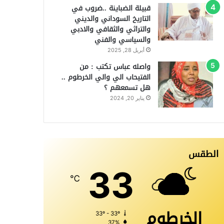
قبيلة الضباينة ..ضروب في
التاريخ السوداني والديني
والتراثي والثقافي والادبي
والسياسي والفني
أبريل 28, 2025
واصله عباس تكتب : من
الفتيحاب الي والي الخرطوم ..
هل تسمعهم ؟
يناير 20, 2024
الطقس
33
℃
الخرطوم
33º - 33º
37%