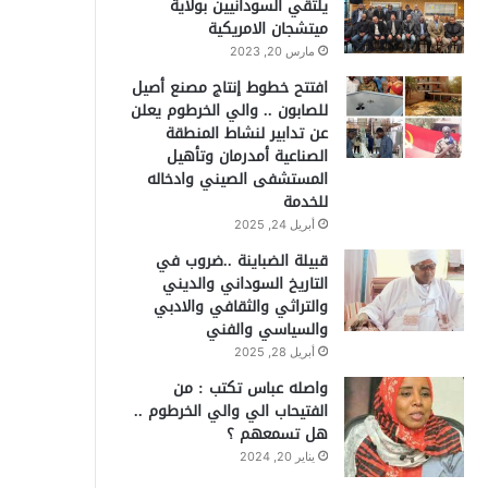
يلتقي السودانيين بولاية
ميتشجان الامريكية
مارس 20, 2023
افتتح خطوط إنتاج مصنع أصيل
للصابون .. والي الخرطوم يعلن
عن تدابير لنشاط المنطقة
الصناعية أمدرمان وتأهيل
المستشفى الصيني وادخاله
للخدمة
أبريل 24, 2025
قبيلة الضباينة ..ضروب في
التاريخ السوداني والديني
والتراثي والثقافي والادبي
والسياسي والفني
أبريل 28, 2025
واصله عباس تكتب : من
الفتيحاب الي والي الخرطوم ..
هل تسمعهم ؟
يناير 20, 2024