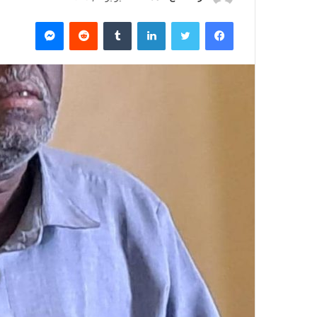
ر
فيسبوك
تويتر
لينكدإن
‏Tumblr
‏Reddit
ماسنجر
س
ل
ب
ر
ي
د
ا
إ
ل
ك
ت
ر
و
ن
ي
ا