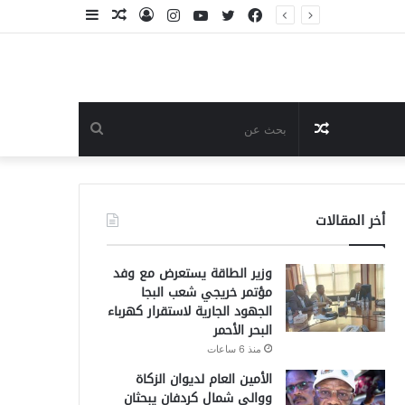
فيسبوك
تويتر
يوتيوب
انستقرام
تسجيل
مقال
إضافة
الدخول
عشوائي
عمود
جانبي
مقال
بحث
عشوائي
عن
أخر المقالات
وزير الطاقة يستعرض مع وفد
مؤتمر خريجي شعب البجا
الجهود الجارية لاستقرار كهرباء
البحر الأحمر
منذ 6 ساعات
الأمين العام لديوان الزكاة
ووالي شمال كردفان يبحثان