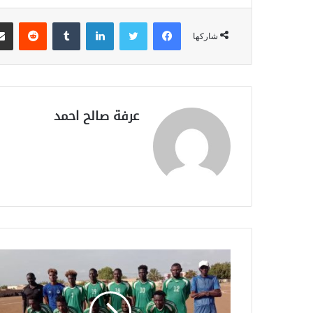
فيسبوك
تويتر
لينكدإن
‏Tumblr
‏Reddit
شاركها
عرفة صالح احمد