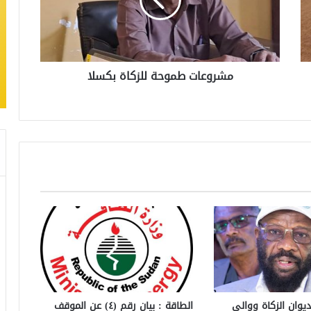
مشروعات طموحة للزكاة بكسلا
ديوان الزكاة ووالي
الطاقة : بيان رقم (٤) ​عن الموقف