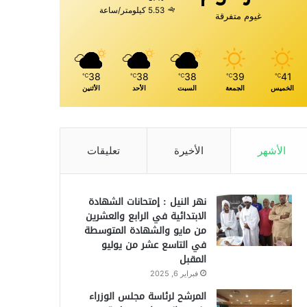
5.53 كيلومتر/ساعة
غيوم متفرقة
38
38
38
39
41
℃
℃
℃
℃
℃
الخميس
الجمعة
السبت
الأحد
الأثنين
الأشهر
الأخيرة
تعليقات
نهر النيل : إمتحانات الشهادة
الابتدائية في الرابع والعشرين
من مايو والشهادة المتوسطة
في التاسع عشر من يوليو
المقبل
فبراير 6, 2025
المرشح لرئاسة مجلس الوزراء