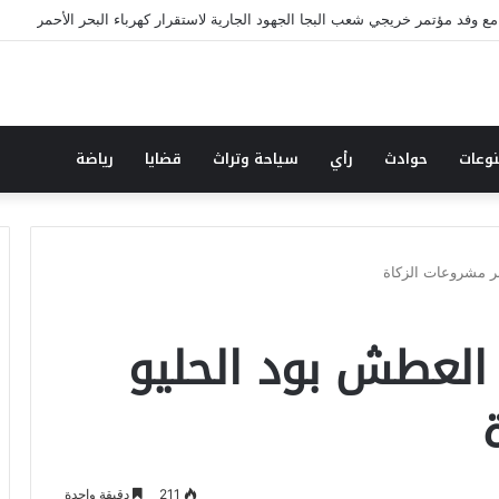
زكاة ووالي شمال كردفان يبحثان ترتيبات العودة للديار وإعادة الإعمار
وعات
حوادث
رأي
سياحة وتراث
قضايا
رياضة
بر مشروعات الزكاة
 العطش بود الحليو
211
دقيقة واحدة