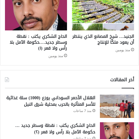
الجنيد… شيخ المصانع الذي ينتظر
الحاج الشكري يكتب : نقطة
أن يعود ملكًا للإنتاج
وسطر جديد….حكومة الآمل بلا
رأس ولا قعر (١)
منذ يومين
منذ يومين
أخر المقالات
الهلال الأحمر السوداني يوزع (1000) سلة غذائية
للأسر المتأثرة بالحرب بمحلية شرق النيل
منذ 7 ساعات
الحاج الشكري يكتب : نقطة وسطر جديد …
حكومة الآمل بلا رأس ولا قعر (٢)
منذ 7 ساعات