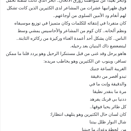
وابحر بعيدا عن شواطئنا زورق الالحان.. ابحر الذي كانت سفنه تحمل
فوق ظهرانيها عشرات من المشاعر لدى الكثيرين الذين كانت تشكل
لهم أنغام ود الأمين السلوى من أوجاعهم..
كان متفردا في إنتقائه للكلمات وكان متميزا في توزيع موسيقاه
ونظم ألحانه.. كان كوم من المشاعر والأحاسيس يمشي وسط
الناس.. كان يشكل أحد أعمدة الغناء وركيزة من ركائزه الثابتة..
ليتضعضع ذاك البنيان بعد رحيله.
هاهو يرحل وقد غنى من قبل مستنكرا الرحيل وهو يردد قلنا ما ممكن
تسافر، وينوب عن الكثيرين وهو يخاطب مريده:
الغريبة الساعة جنبك
تبدو أقصر من دقيقة
والدقيقة وإنت ما في
مرة ما بنقدر نطيقا
ددنيا بي قربك يفرهد
كل طائر يحيا فوقها..
كان لسان حال الكثيرين وهو يتلهف انتظارا:
شال النوار ظلل بيتنا
من لحظة وعدك ما جيتنا