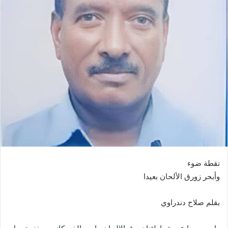
ي
د
ا
إ
ل
ك
ت
ر
و
ن
ي
ا
نقطة ضوء
وأبحر زورق الألحان بعيدا
بقلم صلاح دندراوي