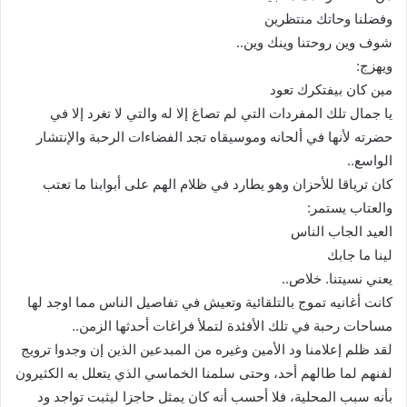
وفضلنا وحاتك منتظرين
شوف وين روحتنا وينك وين..
ويهزج:
مين كان بيفتكرك تعود
يا جمال تلك المفردات التي لم تصاغ إلا له والتي لا تغرد إلا في
حضرته لأنها في ألحانه وموسيقاه تجد الفضاءات الرحبة والإنتشار
الواسع..
كان ترياقا للأحزان وهو يطارد في ظلام الهم على أبوابنا ما تعتب
والعتاب يستمر:
العيد الجاب الناس
لينا ما جابك
يعني نسيتنا. خلاص..
كانت أغانيه تموج بالتلقائية وتعيش في تفاصيل الناس مما اوجد لها
مساحات رحبة في تلك الأفئدة لتملأ فراغات أحدثها الزمن..
لقد ظلم إعلامنا ود الأمين وغيره من المبدعين الذين إن وجدوا ترويج
لفنهم لما طالهم أحد، وحتى سلمنا الخماسي الذي يتعلل به الكثيرون
بأنه سبب المحلية، فلا أحسب أنه كان يمثل حاجزا ليثبت تواجد ود