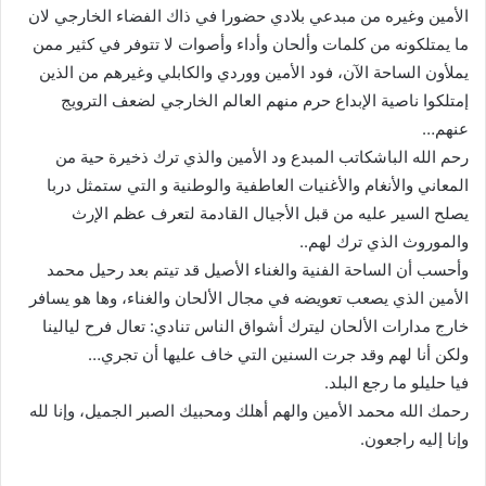
الأمين وغيره من مبدعي بلادي حضورا في ذاك الفضاء الخارجي لان
ما يمتلكونه من كلمات وألحان وأداء وأصوات لا تتوفر في كثير ممن
يملأون الساحة الآن، فود الأمين ووردي والكابلي وغيرهم من الذين
إمتلكوا ناصية الإبداع حرم منهم العالم الخارجي لضعف الترويج
عنهم…
رحم الله الباشكاتب المبدع ود الأمين والذي ترك ذخيرة حية من
المعاني والأنغام والأغنيات العاطفية والوطنية و التي ستمثل دربا
يصلح السير عليه من قبل الأجيال القادمة لتعرف عظم الإرث
والموروث الذي ترك لهم..
وأحسب أن الساحة الفنية والغناء الأصيل قد تيتم بعد رحيل محمد
الأمين الذي يصعب تعويضه في مجال الألحان والغناء، وها هو يسافر
خارج مدارات الألحان ليترك أشواق الناس تنادي: تعال فرح ليالينا
ولكن أنا لهم وقد جرت السنين التي خاف عليها أن تجري…
فيا حليلو ما رجع البلد.
رحمك الله محمد الأمين والهم أهلك ومحبيك الصبر الجميل، وإنا لله
وإنا إليه راجعون.