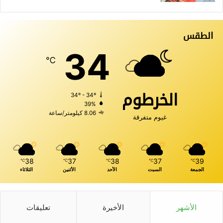
الطقس
34
℃
الخرطوم
34º - 34º
39%
8.06 كيلومتر/ساعة
غيوم متفرقة
38
37
38
37
39
℃
℃
℃
℃
℃
الجمعة
السبت
الأحد
الأثنين
الثلاثاء
الأشهر
الأخيرة
تعليقات