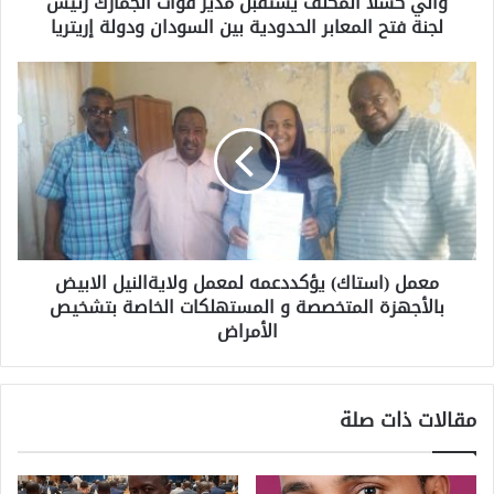
والي كسلا المكلف يستقبل مدير قوات الجمارك رئيس
لجنة فتح المعابر الحدودية بين السودان ودولة إريتريا
معمل (استاك) يؤكددعمه لمعمل ولايةالنيل الابيض
بالأجهزة المتخصصة و المستهلكات الخاصة بتشخيص
الأمراض
مقالات ذات صلة