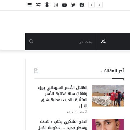
فيسبوك
تويتر
يوتيوب
انستقرام
تسجيل
مقال
إضافة
الدخول
عشوائي
عمود
جانبي
مقال
بحث
عشوائي
عن
أخر المقالات
الهلال الأحمر السوداني يوزع
(1000) سلة غذائية للأسر
المتأثرة بالحرب بمحلية شرق
النيل
منذ 15 دقيقة
الحاج الشكري يكتب : نقطة
وسطر جديد … حكومة الآمل