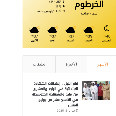
الخرطوم
41º - 35º
17%
1.89 كيلومتر/ساعة
سماء صافية
37
37
37
39
40
℃
℃
℃
℃
℃
الخميس
الجمعة
السبت
الأحد
الأثنين
الأشهر
الأخيرة
تعليقات
نهر النيل : إمتحانات الشهادة
الابتدائية في الرابع والعشرين
من مايو والشهادة المتوسطة
في التاسع عشر من يوليو
المقبل
فبراير 6, 2025