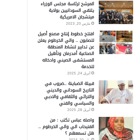
المرشح لرئاسة مجلس الوزراء
يلتقي السودانيين بولاية
ميتشجان الامريكية
مارس 20, 2023
افتتح خطوط إنتاج مصنع أصيل
للصابون .. والي الخرطوم يعلن
عن تدابير لنشاط المنطقة
الصناعية أمدرمان وتأهيل
المستشفى الصيني وادخاله
للخدمة
أبريل 24, 2025
قبيلة الضباينة ..ضروب في
التاريخ السوداني والديني
والتراثي والثقافي والادبي
والسياسي والفني
أبريل 28, 2025
واصله عباس تكتب : من
الفتيحاب الي والي الخرطوم ..
هل تسمعهم ؟
يناير 20, 2024