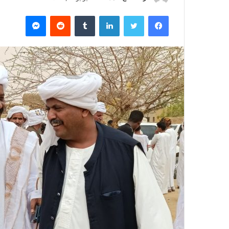
ر
فيسبوك
تويتر
لينكدإن
‏Tumblr
‏Reddit
ماسنجر
س
ل
ب
ر
ي
د
ا
إ
ل
ك
ت
ر
و
ن
ي
ا