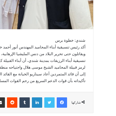
شندي: خطوة برس
أكد رئيس تنسيقية أبناء المحاميد المهندس أنور أحمد 
ويقاتلون حتى تحرير البلاد من دنس المليشيا الإرها
تنسيقية أبناء الرزيقات بمدينة شندي، أن أبناء القبيلة
لرمز قبيلة المحاميد الشيخ موسى هلال واجتياحه منطقة 
إلى أن قائد المتمردين أعاد سيناريو الخيانة مع القائد 
تأكيداته بأن قوات الدعم السريع من رحم القوات المسل
فيسبوك
تويتر
لينكدإن
‏Tumblr
‏Reddit
شاركها