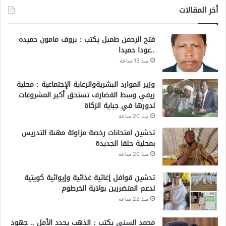
أخر المقالات
فتح الرحمن طمبل يكتب : بروف مامون حميده
..عودا حميدا
منذ 13 ساعة
وزير الموارد البشريةوالرعاية الإجتماعية : محلية
ريفي وسط القضارف تستحق أكبر المشروعات
لدورها في جباية الزكاة
منذ 20 ساعة
تدشين امتحانات رخصة مزاولة مهنة التدريس
بمحلية حلفا الجديدة
منذ 20 ساعة
تدشين قوافل إغاثية غذائية وإيوائية كويتية
لدعم المتضررين بولاية الخرطوم
منذ 22 ساعة
محمد السني يكتب : الذهب يجدد الأمل .. جهود