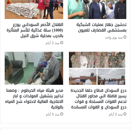
تدشين جهاز عمليات الشبكية
الهلال الأحمر السوداني يوزع
بمستشفى القضارف للعيون
(1000) سلة غذائية للأسر المتأثرة
بالحرب بمحلية شرق النيل
منذ يوم واحد
منذ 3 أيام
درع السودان قطاع حلفا الجديدة
مدير هيئة مياه الخرطوم : وضعنا
يسير قافلة الي محاور القتال
تدابير بتشغيل المولدات و ابار
لدعم القوات المسلحة و قوات
الانتاجية العالية لاحتواء شح المياه
درع السودان و القوات المساندة
بالولاية
منذ 3 أيام
منذ 5 أيام