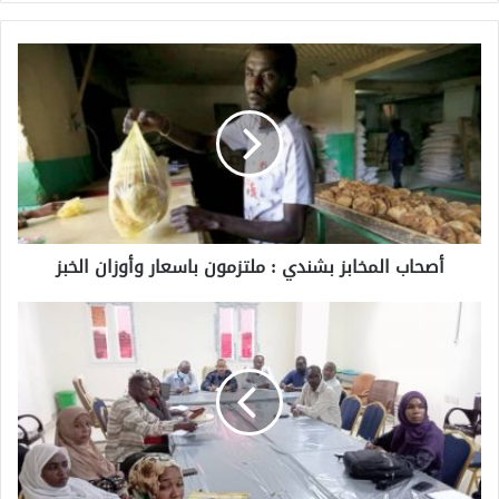
أصحاب المخابز بشندي : ملتزمون باسعار وأوزان الخبز