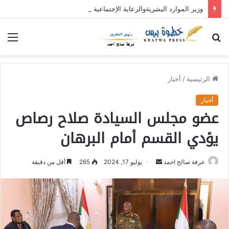
وزير الموارد البشريةوالرعاية الإجتماعية : محلية ريفي وسط القضارف تستحق أكبر المشروعات لدورها في جباية الزكاة
بحث
الق
عن
الرئيسية
/
أخبار
أخبار
عضو مجلس السيادة صلاح رصاص
يؤدي القسم أمام البرهان
عرفة صالح احمد
أ
يوليو 17, 2024
265
أقل من دقيقة
ر
س
ل
ب
ر