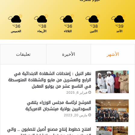
36
38
36
38
39
℃
℃
℃
℃
℃
الأحد
الأثنين
الثلاثاء
الأربعاء
الخميس
الأشهر
الأخيرة
تعليقات
نهر النيل : إمتحانات الشهادة الابتدائية في
الرابع والعشرين من مايو والشهادة المتوسطة
في التاسع عشر من يوليو المقبل
فبراير 6, 2025
المرشح لرئاسة مجلس الوزراء يلتقي
السودانيين بولاية ميتشجان الامريكية
مارس 20, 2023
افتتح خطوط إنتاج مصنع أصيل للصابون .. والي