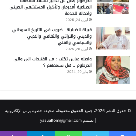
الخرطوم يعلن عن تدابير لنشاط المنطقة
الصناعية أمدرمان وتأهيل المستشفى الصيني
وادخاله للخدمة
أبريل 24, 2025
قبيلة الضباينة ..ضروب في التاريخ السوداني
والديني والتراثي والثقافي والادبي
والسياسي والفني
أبريل 28, 2025
واصله عباس تكتب : من الفتيحاب الي والي
الخرطوم .. هل تسمعهم ؟
يناير 20, 2024
© حقوق النشر 2026، جميع الحقوق محفوظة صحيفة خطوة برس الإلكترونية
| تصميم yasualtom@gmail.com