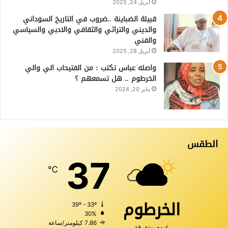
أبريل 24, 2025
قبيلة الضباينة ..ضروب في التاريخ السوداني
والديني والتراثي والثقافي والادبي والسياسي
والفني
أبريل 28, 2025
واصله عباس تكتب : من الفتيحاب الي والي
الخرطوم .. هل تسمعهم ؟
يناير 20, 2024
الطقس
37
℃
الخرطوم
39º - 33º
30%
7.86 كيلومتر/ساعة
غيوم متفرقة