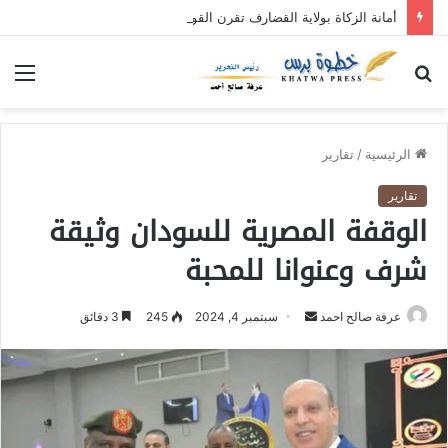
أمانة الزكاة بولاية القضارف تقرن القول بالفعل بنفرة عطاء الإحسان (٥)
بحث
الق
عن
الرئيسية
/
تقارير
تقارير
الوقفة المصرية للسودان وثيقة
شرف وعنوانا للمحبة
عرفة صالح احمد
أ
سبتمبر 4, 2024
245
3 دقائق
ر
س
ل
ب
ر