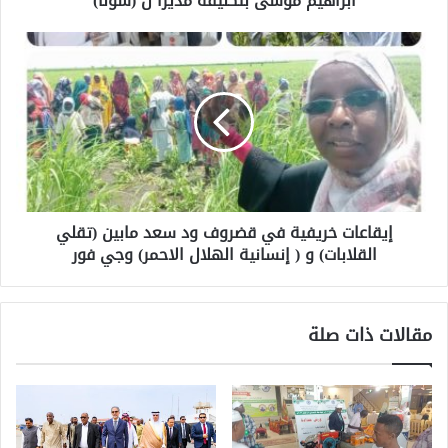
ابراهيم موسى بتكليفه مديرا ل (سونا)
إيقاعات خريفية في قضروف ود سعد مابين (تقلي
القلابات) و ( إنسانية الهلال الاحمر) وجي فور
مقالات ذات صلة