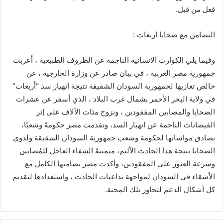
فعل من قبل.
التضامن مع ضحايا اربعات :
وفيما يلي الكوارث الانسانية الناجمة عن الظروف الطبيعية ، أعربت
جمهورية مصر العربية ، في بيان صادر عن وزارة الخارجية ، عن
خالص تعازيها لجمهورية السودان الشقيقة نتيجة انهيار سد “أربعات”
في ولاية البحر الأحمر بشمال غرب البلاد ، الذي أسفر عن عشرات
الضحايا والمصابين المفقودين ، ونزوح مئات الآلاف على إثر
الفيضانات الناجمة عن انهيار السد، وتقدمت مصر حكومةً وشعبًا،
بصادق مواساتها لحكومة وشعب جمهورية السودان الشقيقة ولذوي
الضحايا نتيجة هذا الحادث الأليم، متمنيةً الشفاء العاجل للمُصابين
وسرعة العثور على المفقودين، وأكدت مصر تضامنها الكامل مع
الأشقاء في السودان لمواجهة تداعيات الحادث ، واستعدادها لتقديم
كل أشكال الدعم لتجاوز تلك المحنة.