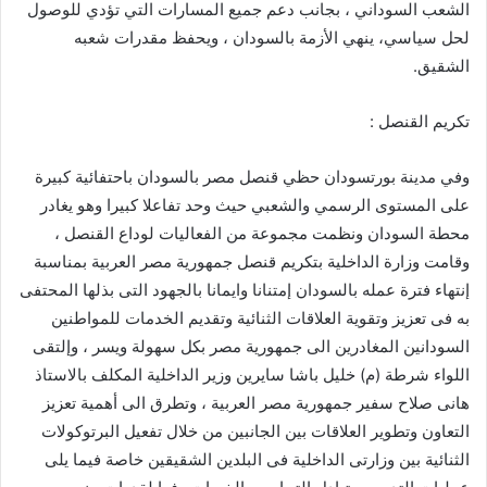
الشعب السوداني ، بجانب دعم جميع المسارات التي تؤدي للوصول
لحل سياسي، ينهي الأزمة بالسودان ، ويحفظ مقدرات شعبه
الشقيق.
تكريم القنصل :
وفي مدينة بورتسودان حظي قنصل مصر بالسودان باحتفائية كبيرة
على المستوى الرسمي والشعبي حيث وحد تفاعلا كبيرا وهو يغادر
محطة السودان ونظمت مجموعة من الفعاليات لوداع القنصل ،
وقامت وزارة الداخلية بتكريم قنصل جمهورية مصر العربية بمناسبة
إنتهاء فترة عمله بالسودان إمتنانا وايمانا بالجهود التى بذلها المحتفى
به فى تعزيز وتقوية العلاقات الثنائية وتقديم الخدمات للمواطنين
السودانين المغادرين الى جمهورية مصر بكل سهولة ويسر ، وإلتقى
اللواء شرطة (م) خليل باشا سايرين وزير الداخلية المكلف بالاستاذ
هانى صلاح سفير جمهورية مصر العربية ، وتطرق الى أهمية تعزيز
التعاون وتطوير العلاقات بين الجانبين من خلال تفعيل البرتوكولات
الثنائية بين وزارتى الداخلية فى البلدين الشقيقين خاصة فيما يلى