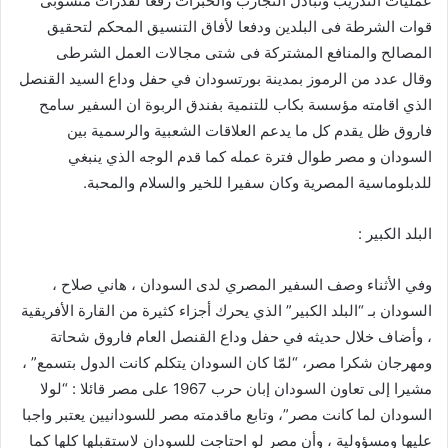
عمليات التدريب وتبادل التجارب والخبرات رفعا لقدرات منسوبى
قوات الشرطة فى البلدين ودفعا لأفاق التنسيق المحكم لتحقيق
المصالح والمنافع المشتركة فى شتى مجالات العمل الشرطى
وقال عدد من الرموز بمدينة بورتسودان في حفل وداع السيد القنصل
الذي اقامته مؤسسة بكاب للتنمية بفندق الربوة ان السفير سامح
فاروق ظل يقدم كل ما يدعم العلاقات الشعبية والرسمية بين
السودان و مصر طوال فترة عمله كما قدم الوجه الذي ينبغي
للدبلوماسية المصرية وكان سفيرا للخير والسلام والمحبة.
البلد الكبير :
وفي الأثناء وصف السفير المصري لدى السودان ، هاني صلاح ،
السودان بـ “البلد الكبير” الذي يحرك أجزاء كثيرة من القارة الأفريقية
، وأضاف خلال حديثه في حفل وداع القنصل العام فاروق شحاتة
ومهرجان شكرا مصر، “لمّا كان السودان يتكلم كانت الدول بتسمع” ،
مشيرا إلى تعاون السودان إبان حرب 1967 على مصر قائلا : “لولا
السودان لما كانت مصر”، وتابع ماقدمته مصر للسودانيين يعتبر واجبا
عليها ومسؤولية ، وأن مصر لو احتاجت للسودان لاستقبلها كلها كما