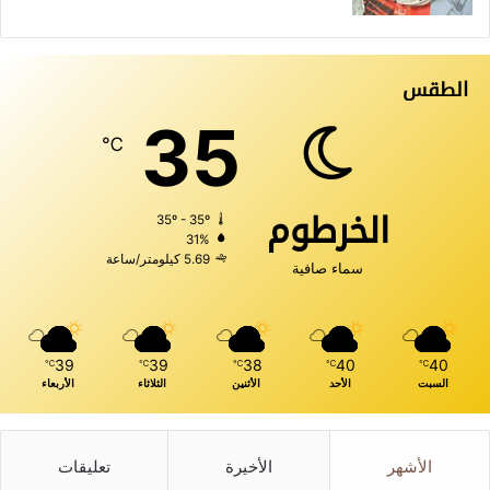
الطقس
35
℃
الخرطوم
35º - 35º
31%
5.69 كيلومتر/ساعة
سماء صافية
39
39
38
40
40
℃
℃
℃
℃
℃
السبت
الأحد
الأثنين
الثلاثاء
الأربعاء
الأشهر
الأخيرة
تعليقات