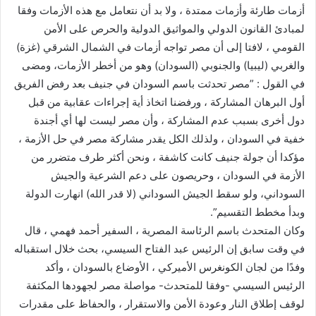
أزمات طارئة وأزمات ممتدة ، ولا بد أن نتعامل مع هذه الأزمات وفقا
لمبادئ القانون الدولي والمواثيق الدولية والحرص على الأمن
القومي ، لافتا إلى أن مصر تواجه أزمات في الشمال الشرقي (غزة)
والغربي (ليبيا) والجنوبي (السودان) وهو من أخطر الأزمات، ومضى
في القول : ‏”مصر تحدثت باسم السودان في جنيف بعد رفض الفريق
أول البرهان المشاركة ، ورفضنا اتخاذ أية إجراءات عقابية من قبل
دول أخرى بسبب عدم المشاركة ، وأن مصر ليست لها أي أجندة
خفية في السودان ، ولذلك الكل يقدر مشاركة مصر في حل الأزمة ،
مؤكدا أن جولة جنيف كانت كاشفة ، ونحن أكثر طرف متضرر من
الأزمة في السودان ، وحريصون على دعم الشرعية والجيش
السوداني، ولو سقط الجيش السوداني (لا قدر الله) انهارت الدولة
وبدأ مخطط التقسيم”.
وكان المتحدث باسم الرئاسة المصرية ، السفير أحمد فهمي ، قال
في وقت سابق إن الرئيس عبد الفتاح السيسي، بحث خلال استقباله
وفدًا من لجان الكونغرس الأميركي ، الأوضاع بالسودان ، وأكد
الرئيس السيسي -وفقا للمتحدث- مواصلة مصر لجهودها المكثفة
لوقف إطلاق النار وعودة الأمن والاستقرار ، والحفاظ على مقدرات