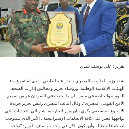
ي
د
ا
إ
ل
ك
ت
ر
و
تقرير : علي يوسف تبيدي
ن
ي
ا
شدد وزير الخارجية المصري د. بدر عبد العاطي ، لدى لقائه رؤساء
الهيئات الإعلامية الوطنية، ورؤساء تحرير ومجالس إدارات الصحف
القومية والخاصة في مصر ، ان ما يحدث في السودان هو من صميم
الأمن القومي المصري”، وقال النائب المصري رئيس تحرير جريدة
الأسبوع ، مصطفى بكري ، ان وزير الخارجية اشار الى التحديات التي
تواجهها مصر على كافة الاتجاهات الإستراتيجية ، الأمر الذي يستوجب
اصطفافا وطنيًا ، وأن يكون الكل في واحد ، وأضاف الوزير: “نواجه