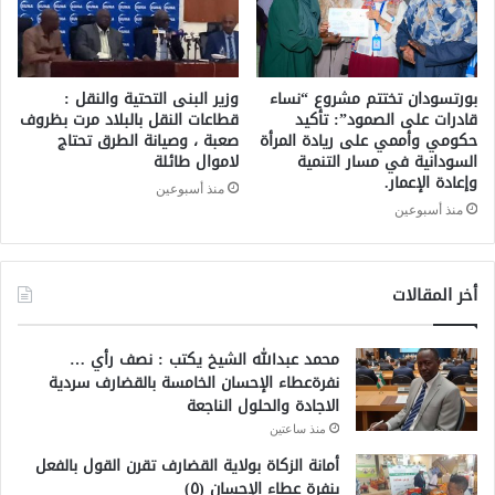
بورتسودان تختتم مشروع “نساء
وزير البنى التحتية والنقل :
قادرات على الصمود”: تأكيد
قطاعات النقل بالبلاد مرت بظروف
حكومي وأممي على ريادة المرأة
صعبة ، وصيانة الطرق تحتاج
السودانية في مسار التنمية
لاموال طائلة
وإعادة الإعمار.
منذ أسبوعين
منذ أسبوعين
أخر المقالات
محمد عبدالله الشيخ يكتب : نصف رأي …
نفرةعطاء الإحسان الخامسة بالقضارف سردية
الاجادة والحلول الناجعة
منذ ساعتين
أمانة الزكاة بولاية القضارف تقرن القول بالفعل
بنفرة عطاء الإحسان (٥)