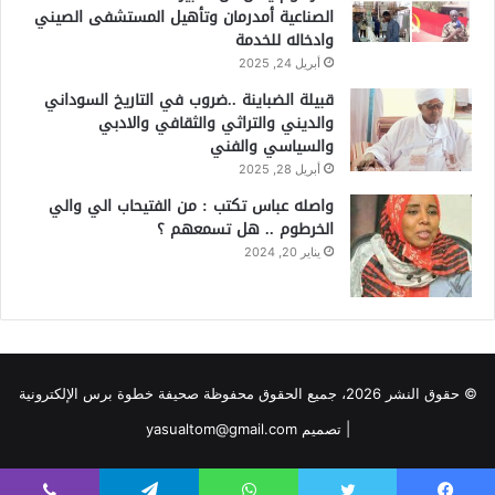
الصناعية أمدرمان وتأهيل المستشفى الصيني
وادخاله للخدمة
أبريل 24, 2025
قبيلة الضباينة ..ضروب في التاريخ السوداني
والديني والتراثي والثقافي والادبي
والسياسي والفني
أبريل 28, 2025
واصله عباس تكتب : من الفتيحاب الي والي
الخرطوم .. هل تسمعهم ؟
يناير 20, 2024
© حقوق النشر 2026، جميع الحقوق محفوظة صحيفة خطوة برس الإلكترونية
| تصميم yasualtom@gmail.com