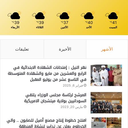
39
39
37
40
41
℃
℃
℃
℃
℃
السبت
الأحد
الأثنين
الثلاثاء
الأربعاء
الأشهر
الأخيرة
تعليقات
نهر النيل : إمتحانات الشهادة الابتدائية في
الرابع والعشرين من مايو والشهادة المتوسطة
في التاسع عشر من يوليو المقبل
فبراير 6, 2025
المرشح لرئاسة مجلس الوزراء يلتقي
السودانيين بولاية ميتشجان الامريكية
مارس 20, 2023
افتتح خطوط إنتاج مصنع أصيل للصابون .. والي
الخرطوم يعلن عن تدابير لنشاط المنطقة