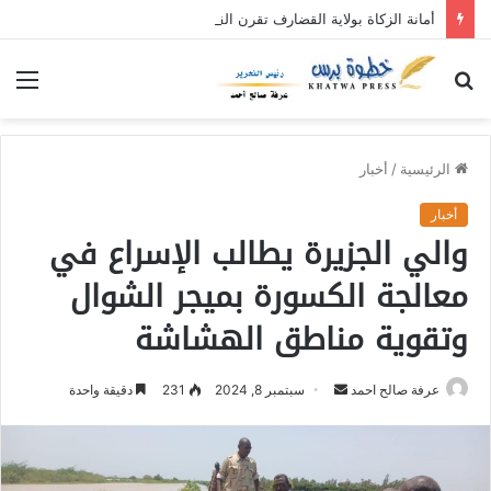
أمانة الزكاة بولاية القضارف تقرن القول بالفعل بنفرة عطاء الإحسان (٥)
بحث
الق
عن
الرئيسية
/
أخبار
أخبار
والي الجزيرة يطالب الإسراع في
معالجة الكسورة بميجر الشوال
وتقوية مناطق الهشاشة
عرفة صالح احمد
أ
سبتمبر 8, 2024
231
دقيقة واحدة
ر
س
ل