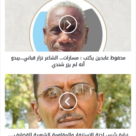
محفوظ عابدين يكتب : مسارات... الشاعر نزار قباني...يبدو
أنه لم يزر شندي
زيارة رئيس لجنة الاستنفار والمقاومة الشعبية للقضارف.....