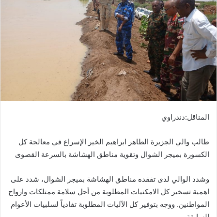
ب
ر
ي
د
ا
إ
ل
ك
ت
ر
المناقل:دندراوي
و
ن
طالب والي الجزيرة الطاهر ابراهيم الخير الإسراع في معالجة كل
ي
ا
الكسورة بميجر الشوال وتقوية مناطق الهشاشة بالسرعة القصوى
وشدد الوالي لدى تفقده مناطق الهشاشة بميجر الشوال، شدد على
اهمية تسخير كل الامكنيات المطلوبة من أجل سلامة ممتلكات وارواح
المواطنين. ووجه بتوفير كل الآليات المطلوبة تفادياً لسلبيات الأعوام
السابقة.